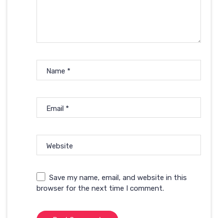
Name
*
Email
*
Website
Save my name, email, and website in this
browser for the next time I comment.