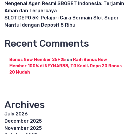
Mengenal Agen Resmi SBOBET Indonesia: Terjamin
Aman dan Terpercaya
SLOT DEPO 5K: Pelajari Cara Bermain Slot Super
Mantul dengan Deposit 5 Ribu
Recent Comments
Bonus New Member 25+25
on
Raih Bonus New
Member 100% di NEYMAR88, TO Kecil, Depo 20 Bonus
20 Mudah
Archives
July 2026
December 2025
November 2025