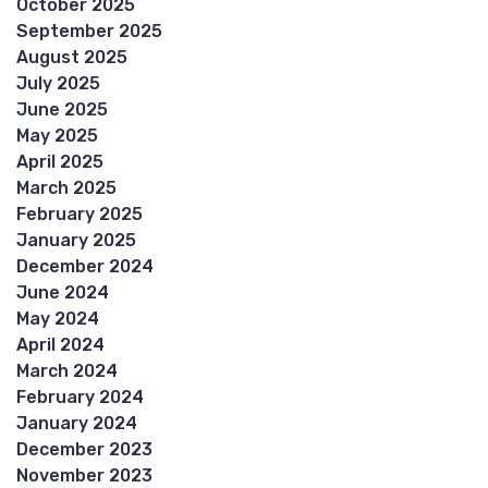
October 2025
September 2025
August 2025
July 2025
June 2025
May 2025
April 2025
March 2025
February 2025
January 2025
December 2024
June 2024
May 2024
April 2024
March 2024
February 2024
January 2024
December 2023
November 2023