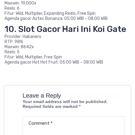
Maxwin: 19.000x
Reels: 6
Fitur: Wild, Multiplier, Expanding Reels, Free Spin
Agenda gacor Aztec Bonanza: 05:00 WIB – 08:00 WIB
10. Slot Gacor Hari Ini Koi Gate
Provider: Habanero
RTP: 98%
Maxwin: 8642x
Reels: 5
Fitur: Wild, Multiplier, Free Spin
Agenda gacor Hot Hot Fruit: 05:00 WIB – 08:00 WIB
Leave a Reply
Your email address will not be published.
Required fields are marked
*
Comment
*