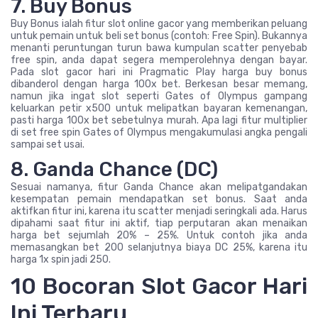
7. Buy Bonus
Buy Bonus ialah fitur slot online gacor yang memberikan peluang
untuk pemain untuk beli set bonus (contoh: Free Spin). Bukannya
menanti peruntungan turun bawa kumpulan scatter penyebab
free spin, anda dapat segera memperolehnya dengan bayar.
Pada slot gacor hari ini Pragmatic Play harga buy bonus
dibanderol dengan harga 100x bet. Berkesan besar memang,
namun jika ingat slot seperti Gates of Olympus gampang
keluarkan petir x500 untuk melipatkan bayaran kemenangan,
pasti harga 100x bet sebetulnya murah. Apa lagi fitur multiplier
di set free spin Gates of Olympus mengakumulasi angka pengali
sampai set usai.
8. Ganda Chance (DC)
Sesuai namanya, fitur Ganda Chance akan melipatgandakan
kesempatan pemain mendapatkan set bonus. Saat anda
aktifkan fitur ini, karena itu scatter menjadi seringkali ada. Harus
dipahami saat fitur ini aktif, tiap perputaran akan menaikan
harga bet sejumlah 20% – 25%. Untuk contoh jika anda
memasangkan bet 200 selanjutnya biaya DC 25%, karena itu
harga 1x spin jadi 250.
10 Bocoran Slot Gacor Hari
Ini Terbaru