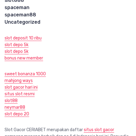
slot888
spaceman
spaceman88
Uncategorized
slot deposit 10 ribu
slot depo 5k
slot depo 5k
bonus new member
sweet bonanza 1000
mahjong ways
slot gacor hari ini
situs slot resmi
slot88
neymar88
slot depo 20
Slot Gacor CERIABET merupakan daftar
situs slot gacor