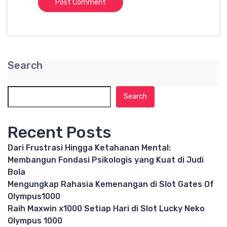
Search
Search
Recent Posts
Dari Frustrasi Hingga Ketahanan Mental:
Membangun Fondasi Psikologis yang Kuat di Judi
Bola
Mengungkap Rahasia Kemenangan di Slot Gates Of
Olympus1000
Raih Maxwin x1000 Setiap Hari di Slot Lucky Neko
Olympus 1000