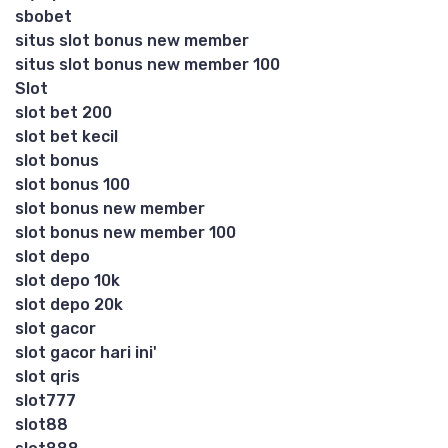
sbobet
situs slot bonus new member
situs slot bonus new member 100
Slot
slot bet 200
slot bet kecil
slot bonus
slot bonus 100
slot bonus new member
slot bonus new member 100
slot depo
slot depo 10k
slot depo 20k
slot gacor
slot gacor hari ini'
slot qris
slot777
slot88