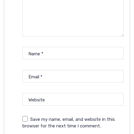
Name
*
Email
*
Website
Save my name, email, and website in this
browser for the next time I comment.