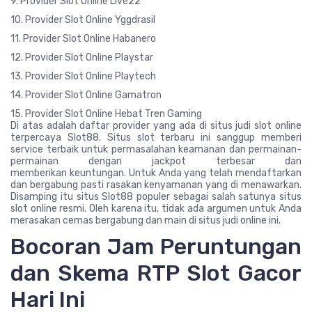
9. Provider Slot Online Live22
10. Provider Slot Online Yggdrasil
11. Provider Slot Online Habanero
12. Provider Slot Online Playstar
13. Provider Slot Online Playtech
14. Provider Slot Online Gamatron
15. Provider Slot Online Hebat Tren Gaming
Di atas adalah daftar provider yang ada di situs judi slot online
terpercaya Slot88. Situs slot terbaru ini sanggup memberi
service terbaik untuk permasalahan keamanan dan permainan-
permainan dengan jackpot terbesar dan
memberikan keuntungan. Untuk Anda yang telah mendaftarkan
dan bergabung pasti rasakan kenyamanan yang di menawarkan.
Disamping itu situs Slot88 populer sebagai salah satunya situs
slot online resmi. Oleh karena itu, tidak ada argumen untuk Anda
merasakan cemas bergabung dan main di situs judi online ini.
Bocoran Jam Peruntungan
dan Skema RTP Slot Gacor
Hari Ini