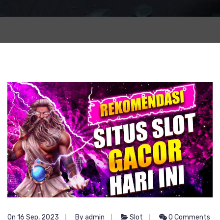
On 16 Sep, 2023
By admin
Slot
0 Comments