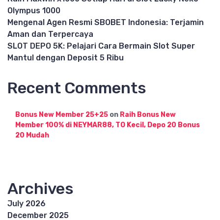
Olympus 1000
Mengenal Agen Resmi SBOBET Indonesia: Terjamin
Aman dan Terpercaya
SLOT DEPO 5K: Pelajari Cara Bermain Slot Super
Mantul dengan Deposit 5 Ribu
Recent Comments
Bonus New Member 25+25
on
Raih Bonus New
Member 100% di NEYMAR88, TO Kecil, Depo 20 Bonus
20 Mudah
Archives
July 2026
December 2025