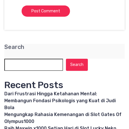
Search
Search
Recent Posts
Dari Frustrasi Hingga Ketahanan Mental:
Membangun Fondasi Psikologis yang Kuat di Judi
Bola
Mengungkap Rahasia Kemenangan di Slot Gates Of
Olympus1000
Raih Maxwin x1000 Setiap Hari di Slot Lucky Neko