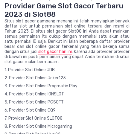
Provider Game Slot Gacor Terbaru
2023 di Slot88
Situs slot gacor gampang menang ini telah menyiapkan banyak
daftar slot untuk permainan slot online terbaru dan resmi di
Tahun 2023. Di situs slot gacor Slot88 ini Anda dapat mainkan
semua permainan itu cukup dengan memakai satu akun atau
satu pemakai ID saja. Berikut ini ialah beberapa daftar provider
besar dan slot online gacor terkenal yang telah bekerja sama
dengan situs judi
slot gacor hari ini
. Karena ada provider provider
di bawah ini pasti permainan yang dapat Anda tentukan di situs
slot gacor makin bermacam.
1. Provider Slot Online JDB
2. Provider Slot Online Joker123
3. Provider Slot Online Pragmatic Play
4. Provider Slot Online IONSLOT
5. Provider Slot Online PGSOFT
6. Provider Slot Online CQ9
7. Provider Slot Online SLOT88
8. Provider Slot Online Microgaming