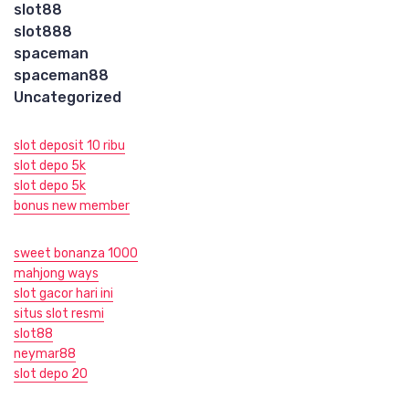
slot88
slot888
spaceman
spaceman88
Uncategorized
slot deposit 10 ribu
slot depo 5k
slot depo 5k
bonus new member
sweet bonanza 1000
mahjong ways
slot gacor hari ini
situs slot resmi
slot88
neymar88
slot depo 20