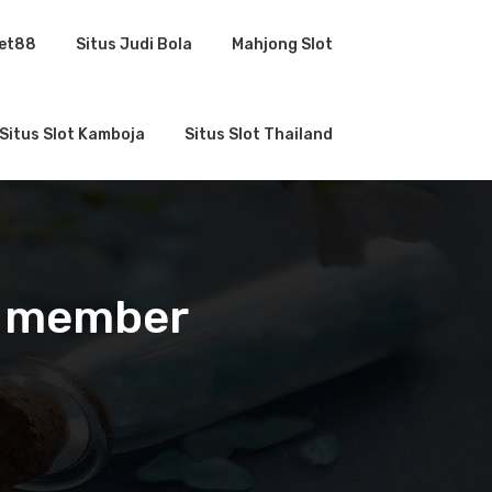
et88
Situs Judi Bola
Mahjong Slot
Situs Slot Kamboja
Situs Slot Thailand
w member