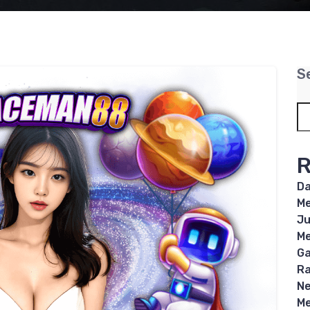
S
R
Da
Me
Ju
Me
Ga
Ra
Ne
Me