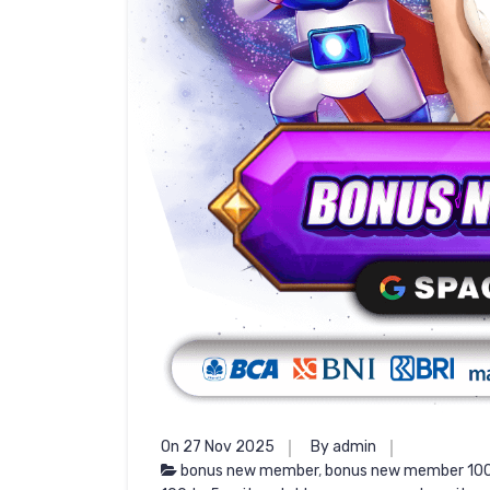
On 27 Nov 2025
By admin
bonus new member
,
bonus new member 10