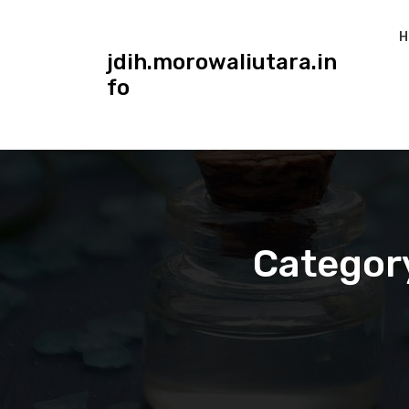
S
k
H
i
jdih.morowaliutara.in
p
fo
t
o
c
o
n
t
e
n
Categor
t