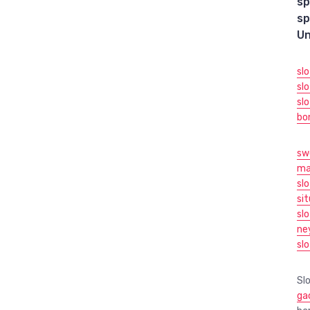
s
s
Un
slo
sl
sl
bo
sw
ma
slo
sit
sl
ne
sl
Sl
ga