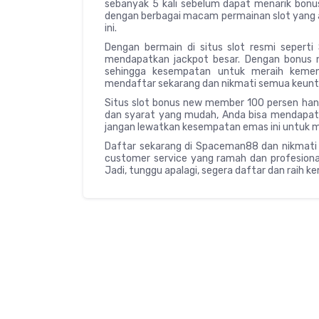
sebanyak 5 kali sebelum dapat menarik bonus
dengan berbagai macam permainan slot yang 
ini.
Dengan bermain di situs slot resmi sepert
mendapatkan jackpot besar. Dengan bonus
sehingga kesempatan untuk meraih kemena
mendaftar sekarang dan nikmati semua keun
Situs slot bonus new member 100 persen ha
dan syarat yang mudah, Anda bisa mendapat
jangan lewatkan kesempatan emas ini untuk 
Daftar sekarang di Spaceman88 dan nikmati
customer service yang ramah dan profesion
Jadi, tunggu apalagi, segera daftar dan raih 