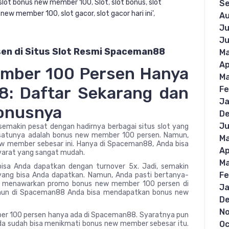
 slot bonus new member 100
,
Slot
,
slot bonus
,
slot
S
s new member 100
,
slot gacor
,
slot gacor hari ini'
,
Au
Ju
Ju
en di Situs Slot Resmi Spaceman88
Ma
Ap
mber 100 Persen Hanya
Ma
: Daftar Sekarang dan
Fe
Ja
onusnya
D
Ju
a semakin pesat dengan hadirnya berbagai situs slot yang
 satunya adalah bonus new member 100 persen. Namun,
Ma
w member sebesar ini. Hanya di Spaceman88, Anda bisa
Ap
yarat yang sangat mudah.
Ma
isa Anda dapatkan dengan turnover 5x. Jadi, semakin
Fe
yang bisa Anda dapatkan. Namun, Anda pasti bertanya-
ang menawarkan promo bonus new member 100 persen di
Ja
amun di Spaceman88 Anda bisa mendapatkan bonus new
D
N
er 100 persen hanya ada di Spaceman88. Syaratnya pun
da sudah bisa menikmati bonus new member sebesar itu.
Oc