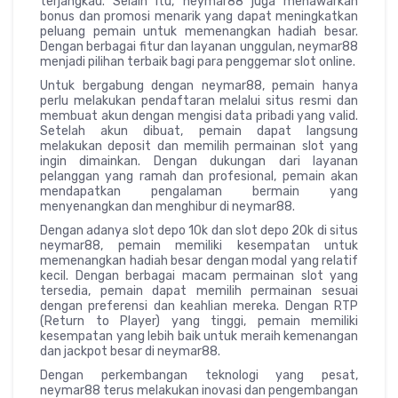
terjangkau. Selain itu, neymar88 juga menawarkan
bonus dan promosi menarik yang dapat meningkatkan
peluang pemain untuk memenangkan hadiah besar.
Dengan berbagai fitur dan layanan unggulan, neymar88
menjadi pilihan terbaik bagi para penggemar slot online.
Untuk bergabung dengan neymar88, pemain hanya
perlu melakukan pendaftaran melalui situs resmi dan
membuat akun dengan mengisi data pribadi yang valid.
Setelah akun dibuat, pemain dapat langsung
melakukan deposit dan memilih permainan slot yang
ingin dimainkan. Dengan dukungan dari layanan
pelanggan yang ramah dan profesional, pemain akan
mendapatkan pengalaman bermain yang
menyenangkan dan menghibur di neymar88.
Dengan adanya slot depo 10k dan slot depo 20k di situs
neymar88, pemain memiliki kesempatan untuk
memenangkan hadiah besar dengan modal yang relatif
kecil. Dengan berbagai macam permainan slot yang
tersedia, pemain dapat memilih permainan sesuai
dengan preferensi dan keahlian mereka. Dengan RTP
(Return to Player) yang tinggi, pemain memiliki
kesempatan yang lebih baik untuk meraih kemenangan
dan jackpot besar di neymar88.
Dengan perkembangan teknologi yang pesat,
neymar88 terus melakukan inovasi dan pengembangan