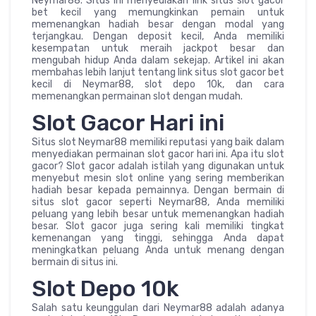
Neymar88. Situs ini menyediakan link situs slot gacor
bet kecil yang memungkinkan pemain untuk
memenangkan hadiah besar dengan modal yang
terjangkau. Dengan deposit kecil, Anda memiliki
kesempatan untuk meraih jackpot besar dan
mengubah hidup Anda dalam sekejap. Artikel ini akan
membahas lebih lanjut tentang link situs slot gacor bet
kecil di Neymar88, slot depo 10k, dan cara
memenangkan permainan slot dengan mudah.
Slot Gacor Hari ini
Situs slot Neymar88 memiliki reputasi yang baik dalam
menyediakan permainan slot gacor hari ini. Apa itu slot
gacor? Slot gacor adalah istilah yang digunakan untuk
menyebut mesin slot online yang sering memberikan
hadiah besar kepada pemainnya. Dengan bermain di
situs slot gacor seperti Neymar88, Anda memiliki
peluang yang lebih besar untuk memenangkan hadiah
besar. Slot gacor juga sering kali memiliki tingkat
kemenangan yang tinggi, sehingga Anda dapat
meningkatkan peluang Anda untuk menang dengan
bermain di situs ini.
Slot Depo 10k
Salah satu keunggulan dari Neymar88 adalah adanya