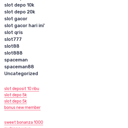
slot depo 10k
slot depo 20k
slot gacor
slot gacor hari ini'
slot qris
slot777
slot88
slot888
spaceman
spaceman88
Uncategorized
slot deposit 10 ribu
slot depo 5k
slot depo 5k
bonus new member
sweet bonanza 1000