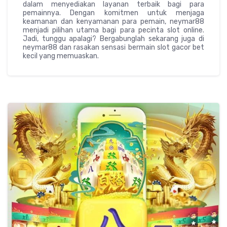
dalam menyediakan layanan terbaik bagi para
pemainnya. Dengan komitmen untuk menjaga
keamanan dan kenyamanan para pemain, neymar88
menjadi pilihan utama bagi para pecinta slot online.
Jadi, tunggu apalagi? Bergabunglah sekarang juga di
neymar88 dan rasakan sensasi bermain slot gacor bet
kecil yang memuaskan.