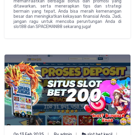
memanfaatkan berbagai bonus dan promosi yang
ditawarkan, serta menerapkan tips dan strategi
bermain yang tepat, Anda bisa meraih kemenangan
besar dan meningkatkan kekayaan finansial Anda. Jadi,
jangan ragu untuk mencoba peruntungan Anda di
slot88 dan SPACEMAN88 sekarang juga!
On 13 Feb 2025
By admin
slot bet kecil