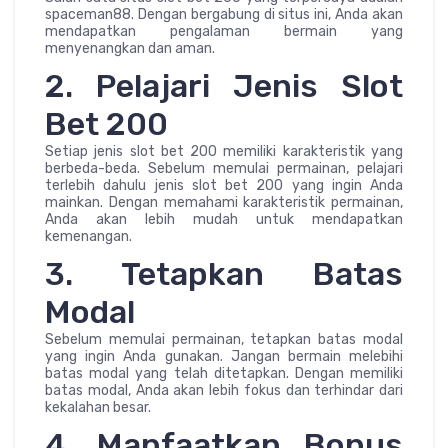
spaceman88. Dengan bergabung di situs ini, Anda akan
mendapatkan pengalaman bermain yang
menyenangkan dan aman.
2. Pelajari Jenis Slot
Bet 200
Setiap jenis slot bet 200 memiliki karakteristik yang
berbeda-beda. Sebelum memulai permainan, pelajari
terlebih dahulu jenis slot bet 200 yang ingin Anda
mainkan. Dengan memahami karakteristik permainan,
Anda akan lebih mudah untuk mendapatkan
kemenangan.
3. Tetapkan Batas
Modal
Sebelum memulai permainan, tetapkan batas modal
yang ingin Anda gunakan. Jangan bermain melebihi
batas modal yang telah ditetapkan. Dengan memiliki
batas modal, Anda akan lebih fokus dan terhindar dari
kekalahan besar.
4. Manfaatkan Bonus