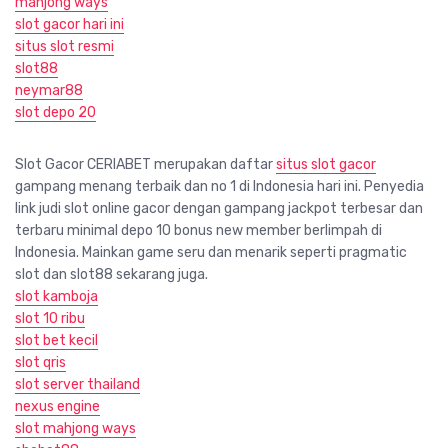
mahjong ways
slot gacor hari ini
situs slot resmi
slot88
neymar88
slot depo 20
Slot Gacor CERIABET merupakan daftar
situs slot gacor
gampang menang terbaik dan no 1 di Indonesia hari ini. Penyedia
link judi slot online gacor dengan gampang jackpot terbesar dan
terbaru minimal depo 10 bonus new member berlimpah di
Indonesia. Mainkan game seru dan menarik seperti pragmatic
slot dan slot88 sekarang juga.
slot kamboja
slot 10 ribu
slot bet kecil
slot qris
slot server thailand
nexus engine
slot mahjong ways