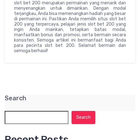
slot bet 200 merupakan permainan yang menarik dan
menyenangkan untuk dimainkan. Dengan modal
terjangkau, Anda bisa memenangkan hadiah yang besar
di permainan ini. Pastikan Anda memilih situs slot bet
200 yang terpercaya, pelajari jenis slot bet 200 yang
ingin Anda mainkan, tetapkan batas modal,
manfaatkan bonus dan promosi, serta bermain secara
konsisten. Semoga artikel ini bermanfaat bagi Anda
para pecinta slot bet 200. Selamat bermain dan
semoga berhasil!
Search
Search
Recent Posts