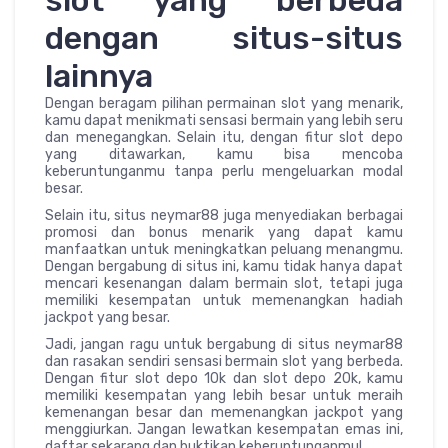
slot yang berbeda
dengan situs-situs
lainnya
Dengan beragam pilihan permainan slot yang menarik,
kamu dapat menikmati sensasi bermain yang lebih seru
dan menegangkan. Selain itu, dengan fitur slot depo
yang ditawarkan, kamu bisa mencoba
keberuntunganmu tanpa perlu mengeluarkan modal
besar.
Selain itu, situs neymar88 juga menyediakan berbagai
promosi dan bonus menarik yang dapat kamu
manfaatkan untuk meningkatkan peluang menangmu.
Dengan bergabung di situs ini, kamu tidak hanya dapat
mencari kesenangan dalam bermain slot, tetapi juga
memiliki kesempatan untuk memenangkan hadiah
jackpot yang besar.
Jadi, jangan ragu untuk bergabung di situs neymar88
dan rasakan sendiri sensasi bermain slot yang berbeda.
Dengan fitur slot depo 10k dan slot depo 20k, kamu
memiliki kesempatan yang lebih besar untuk meraih
kemenangan besar dan memenangkan jackpot yang
menggiurkan. Jangan lewatkan kesempatan emas ini,
daftar sekarang dan buktikan keberuntunganmu!