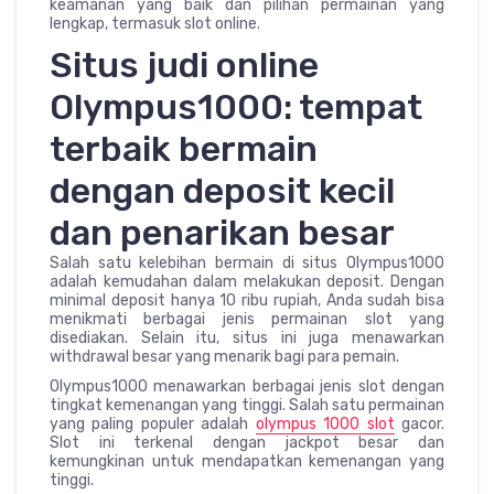
keamanan yang baik dan pilihan permainan yang
lengkap, termasuk slot online.
Situs judi online
Olympus1000: tempat
terbaik bermain
dengan deposit kecil
dan penarikan besar
Salah satu kelebihan bermain di situs Olympus1000
adalah kemudahan dalam melakukan deposit. Dengan
minimal deposit hanya 10 ribu rupiah, Anda sudah bisa
menikmati berbagai jenis permainan slot yang
disediakan. Selain itu, situs ini juga menawarkan
withdrawal besar yang menarik bagi para pemain.
Olympus1000 menawarkan berbagai jenis slot dengan
tingkat kemenangan yang tinggi. Salah satu permainan
yang paling populer adalah
olympus 1000 slot
gacor.
Slot ini terkenal dengan jackpot besar dan
kemungkinan untuk mendapatkan kemenangan yang
tinggi.