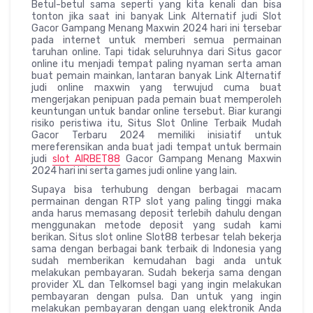
Betul-betul sama seperti yang kita kenali dan bisa
tonton jika saat ini banyak Link Alternatif judi Slot
Gacor Gampang Menang Maxwin 2024 hari ini tersebar
pada internet untuk memberi semua permainan
taruhan online. Tapi tidak seluruhnya dari Situs gacor
online itu menjadi tempat paling nyaman serta aman
buat pemain mainkan, lantaran banyak Link Alternatif
judi online maxwin yang terwujud cuma buat
mengerjakan penipuan pada pemain buat memperoleh
keuntungan untuk bandar online tersebut. Biar kurangi
risiko peristiwa itu, Situs Slot Online Terbaik Mudah
Gacor Terbaru 2024 memiliki inisiatif untuk
mereferensikan anda buat jadi tempat untuk bermain
judi
slot AIRBET88
Gacor Gampang Menang Maxwin
2024 hari ini serta games judi online yang lain.
Supaya bisa terhubung dengan berbagai macam
permainan dengan RTP slot yang paling tinggi maka
anda harus memasang deposit terlebih dahulu dengan
menggunakan metode deposit yang sudah kami
berikan. Situs slot online Slot88 terbesar telah bekerja
sama dengan berbagai bank terbaik di Indonesia yang
sudah memberikan kemudahan bagi anda untuk
melakukan pembayaran. Sudah bekerja sama dengan
provider XL dan Telkomsel bagi yang ingin melakukan
pembayaran dengan pulsa. Dan untuk yang ingin
melakukan pembayaran dengan uang elektronik Anda