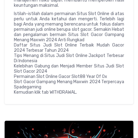
manajemen risiko dapat membantu memperoleh hasil
keuntungan maksimal.
Istilah-istilah dalam permainan Situs Slot Online di atas
perlu untuk Anda ketahui dan mengerti. Terlebih lagi
bagi Anda yang memang berencana untuk fokus dalam
permainan judi online berupa slot gacor. Semakin Hebat
dan pengalaman bermain Situs Slot Gacor Gampang
Menang Maxwin 2024 Anti Rungkad
Daftar Situs Judi Slot Online Terbaik Mudah Gacor
2024 Terbesar Tahun 2024
Tips Menang di Situs Judi Slot Online Jackpot Terbesar
Di Indonesia
Kelebihan Gabung dan Menjadi Member Situs Judi Slot
Slot Gacor 2024
Permainan Slot Online Gacor Slot88 Year Of Ox
Slot Gacor Gampang Menang Maxwin 2024 Terpercaya
Spadegaming
Kemudian klik tab WITHDRAWAL.