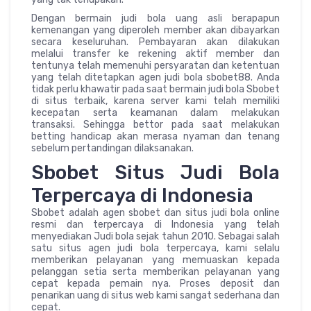
Dengan bermain judi bola uang asli berapapun
kemenangan yang diperoleh member akan dibayarkan
secara keseluruhan. Pembayaran akan dilakukan
melalui transfer ke rekening aktif member dan
tentunya telah memenuhi persyaratan dan ketentuan
yang telah ditetapkan agen judi bola sbobet88. Anda
tidak perlu khawatir pada saat bermain judi bola Sbobet
di situs terbaik, karena server kami telah memiliki
kecepatan serta keamanan dalam melakukan
transaksi. Sehingga bettor pada saat melakukan
betting handicap akan merasa nyaman dan tenang
sebelum pertandingan dilaksanakan.
Sbobet Situs Judi Bola
Terpercaya di Indonesia
Sbobet adalah agen sbobet dan situs judi bola online
resmi dan terpercaya di Indonesia yang telah
menyediakan Judi bola sejak tahun 2010. Sebagai salah
satu situs agen judi bola terpercaya, kami selalu
memberikan pelayanan yang memuaskan kepada
pelanggan setia serta memberikan pelayanan yang
cepat kepada pemain nya. Proses deposit dan
penarikan uang di situs web kami sangat sederhana dan
cepat.