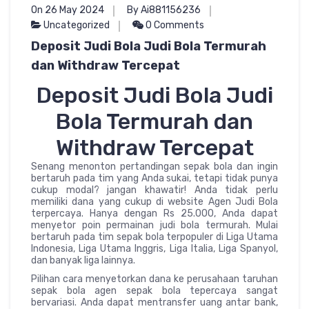
On 26 May 2024
By Ai881156236
Uncategorized
0 Comments
Deposit Judi Bola Judi Bola Termurah
dan Withdraw Tercepat
Deposit Judi Bola Judi
Bola Termurah dan
Withdraw Tercepat
Senang menonton pertandingan sepak bola dan ingin
bertaruh pada tim yang Anda sukai, tetapi tidak punya
cukup modal? jangan khawatir! Anda tidak perlu
memiliki dana yang cukup di website Agen Judi Bola
terpercaya. Hanya dengan Rs 25.000, Anda dapat
menyetor poin permainan judi bola termurah. Mulai
bertaruh pada tim sepak bola terpopuler di Liga Utama
Indonesia, Liga Utama Inggris, Liga Italia, Liga Spanyol,
dan banyak liga lainnya.
Pilihan cara menyetorkan dana ke perusahaan taruhan
sepak bola agen sepak bola tepercaya sangat
bervariasi. Anda dapat mentransfer uang antar bank,