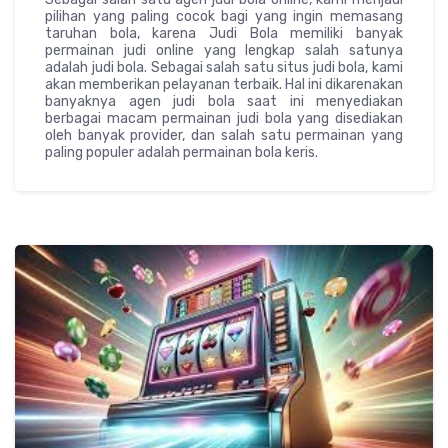
pilihan yang paling cocok bagi yang ingin memasang
taruhan bola, karena Judi Bola memiliki banyak
permainan judi online yang lengkap salah satunya
adalah judi bola. Sebagai salah satu situs judi bola, kami
akan memberikan pelayanan terbaik. Hal ini dikarenakan
banyaknya agen judi bola saat ini menyediakan
berbagai macam permainan judi bola yang disediakan
oleh banyak provider, dan salah satu permainan yang
paling populer adalah permainan bola keris.