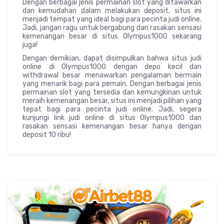
Dengan berbagai jenis permainan slot yang ditawarkan
dan kemudahan dalam melakukan deposit, situs ini
menjadi tempat yang ideal bagi para pecinta judi online.
Jadi, jangan ragu untuk bergabung dan rasakan sensasi
kemenangan besar di situs Olympus1000 sekarang
juga!
Dengan demikian, dapat disimpulkan bahwa situs judi
online di Olympus1000 dengan depo kecil dan
withdrawal besar menawarkan pengalaman bermain
yang menarik bagi para pemain. Dengan berbagai jenis
permainan slot yang tersedia dan kemungkinan untuk
meraih kemenangan besar, situs ini menjadi pilihan yang
tepat bagi para pecinta judi online. Jadi, segera
kunjungi link judi online di situs Olympus1000 dan
rasakan sensasi kemenangan besar hanya dengan
deposit 10 ribu!