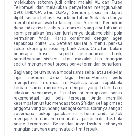
melakukan setoran judi online melalui XL dan Pulsa
Telkomsel, dan melakukan penyetoran menggunakan
OVO, LINKAJA atau GoPay. Semua proses ini dapat
dipilih secara bebas sesuai kebutuhan Anda, dan hanya
membutuhkan waktu kurang dari 5 menit. Penarikan
dana tidak ribet, cukup isi nominal yang dibutuhkan di
form penarikan (asalkan jumlahnya tidak melebihi poin
permainan Anda). Harap konfirmasi dengan agen
sepakbola online CS. Setelah sekitar 3 menit, periksa
saldo rekening di rekening bank Anda. Catatan: Dalam
beberapa kasus, seperti pemadaman bank,
pemeliharaan sistem, atau masalah lain mungkin
sedikit menghambat proses penyetoran dan penarikan.
Bagi yang belum punya modal sama sekali atau sekedar
ingin mencari dana lagi, teman-teman perlu
mengetahui informasi ini. Fasilitas agen sepakbola
terbaik sama menariknya dengan yang telah kami
jelaskan sebelumnya. Fasilitas ini merupakan bonus
rekomendasi judi bola terbesar. Anda memiliki
kesempatan untuk mendapatkan 2% dari setiap omset
anggota yang diundang sebagai komisi. Caranya sangat
sederhana, cukup gunakan id referral anda untuk
mengajak teman anda mendaftar judi bola di situs bola
online terpercaya. Setor dan investasikan sebanyak
mungkin taruhan uang nyata di tim terbaik.