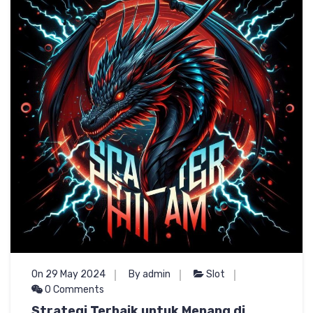
On 29 May 2024
By admin
Slot
0 Comments
Strategi Terbaik untuk Menang di