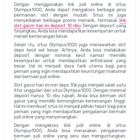
Dengan menggunakan link judi online di situs
Olympus1000, Anda dapat mengakses berbagai jenis
permainan slot dengan mudah. Situs ini juga
menyediakan berbagai promo menarik, termasuk
link
slot gacor hari ini deposit 10 ribu
. Dengan deposit yang
terjangkau, Anda bisa mendapatkan kesempatan untuk
meraih kemenangan besar.
Selain itu, situs Olympus1000 juga menawarkan slot
depo kecil wd besar. Artinya, Anda bisa melakukan
deposit dengan nominal kecil namun memiliki
kesempatan untuk mendapatkan withdrawal yang
besar. Hal ini menjadi daya tarik utama bagi para
pemain yang ingin mendapatkan keuntungan maksimal
dari bermain judi online.
Slot gacor hari ini min depo 10k juga menjadi salah satu
fitur unggulan dari situs Olympus1000. Dengan minimal
deposit hanya 10 ribu rupiah, Anda bisa bermain slot
gacor yang memiliki kemungkinan kemenangan tinggi.
Hal ini membuat situs ini menjadi pilihan tepat bagi para
pemain yang ingin mendapatkan pengalaman bermain
judi online yang menyenangkan.
Dengan mengakses link judi online di situs
Olympus1000, Anda bisa merasakan pengalaman
bermain judi online yang seru dan menguntungkan.