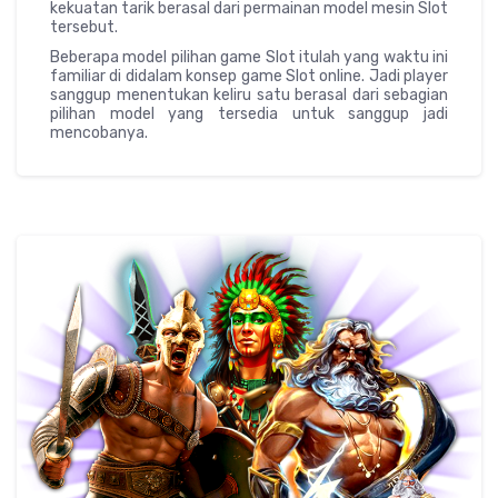
kekuatan tarik berasal dari permainan model mesin Slot
tersebut.
Beberapa model pilihan game Slot itulah yang waktu ini
familiar di didalam konsep game Slot online. Jadi player
sanggup menentukan keliru satu berasal dari sebagian
pilihan model yang tersedia untuk sanggup jadi
mencobanya.