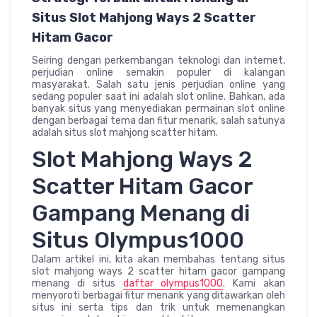
Situs Slot Mahjong Ways 2 Scatter
Hitam Gacor
Seiring dengan perkembangan teknologi dan internet,
perjudian online semakin populer di kalangan
masyarakat. Salah satu jenis perjudian online yang
sedang populer saat ini adalah slot online. Bahkan, ada
banyak situs yang menyediakan permainan slot online
dengan berbagai tema dan fitur menarik, salah satunya
adalah situs slot mahjong scatter hitam.
Slot Mahjong Ways 2
Scatter Hitam Gacor
Gampang Menang di
Situs Olympus1000
Dalam artikel ini, kita akan membahas tentang situs
slot mahjong ways 2 scatter hitam gacor gampang
menang di situs
daftar olympus1000
. Kami akan
menyoroti berbagai fitur menarik yang ditawarkan oleh
situs ini serta tips dan trik untuk memenangkan