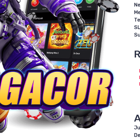
Ne
Me
Te
SL
Su
R
A
Ju
D