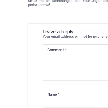
untuk meraih kemenangan dan keuntungan besar
perhatiannya!
Leave a Reply
Your email address will not be publishe
Comment
*
Name
*