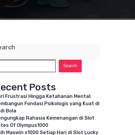
earch
Search
ecent Posts
ri Frustrasi Hingga Ketahanan Mental:
mbangun Fondasi Psikologis yang Kuat di
di Bola
ngungkap Rahasia Kemenangan di Slot
tes Of Olympus1000
ih Maxwin x1000 Setiap Hari di Slot Lucky