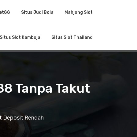
et88
Situs Judi Bola
Mahjong Slot
Situs Slot Kamboja
Situs Slot Thailand
88 Tanpa Takut
t Deposit Rendah