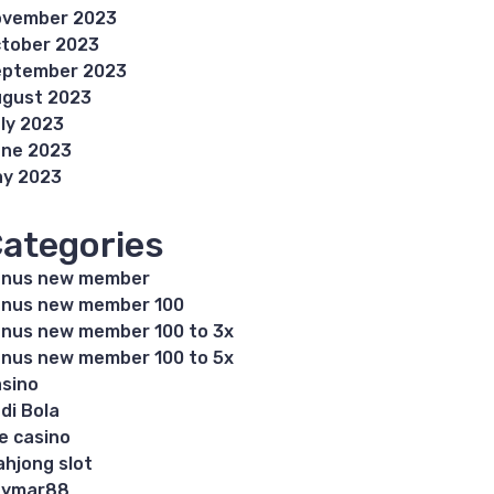
ovember 2023
tober 2023
eptember 2023
gust 2023
ly 2023
ne 2023
y 2023
ategories
onus new member
nus new member 100
nus new member 100 to 3x
nus new member 100 to 5x
sino
di Bola
ve casino
hjong slot
eymar88