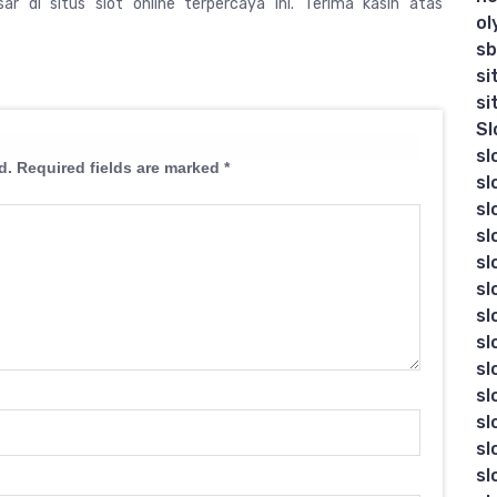
 di situs slot online terpercaya ini. Terima kasih atas
ol
sb
si
si
Sl
sl
d.
Required fields are marked
*
sl
sl
sl
sl
sl
sl
sl
sl
sl
sl
sl
sl