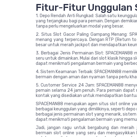
Fitur-Fitur Unggul
1. Depo Rendah Anti Rungkad: Salah satu keungg
yang terjangkau bagi para pemain. Dengan demikia
tanpa perlu mengeluarkan modal yang besar.
2. Situs Slot Gacor Paling Gampang Menang: SPA
menang yang terpercaya. Dengan RTP (Return to Pl
besar untuk meraih jackpot dan mendapatkan keun
3. Berbagai Jenis Permainan Slot: SPACEMAN88 m
seru untuk dimainkan. Mulai dari slot klasik hingg
dapat menikmati pengalaman bermain yang berbeda
4. Sistem Keamanan Terbaik: SPACEMAN88 memiliki
bermain dengan aman dan nyaman tanpa perlu khawa
5. Customer Service 24 Jam: SPACEMAN88 menye
pemain selama 24 jam penuh. Para pemain dapat m
kontak yang disediakan untuk mendapatkan bantua
SPACEMAN88 merupakan agen situs slot online yang
berbagai keunggulan yang dimilikinya, seperti depo
berbagai jenis permainan slot yang menarik, siste
dapat menikmati pengalaman bermain yang memu
Jadi, jangan ragu untuk bergabung dan meraih
bermain slot online yang seru dan mengasyikk