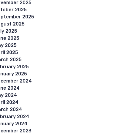
ovember 2025
tober 2025
eptember 2025
gust 2025
ly 2025
ne 2025
y 2025
ril 2025
rch 2025
bruary 2025
nuary 2025
ecember 2024
ne 2024
y 2024
ril 2024
rch 2024
bruary 2024
nuary 2024
ecember 2023