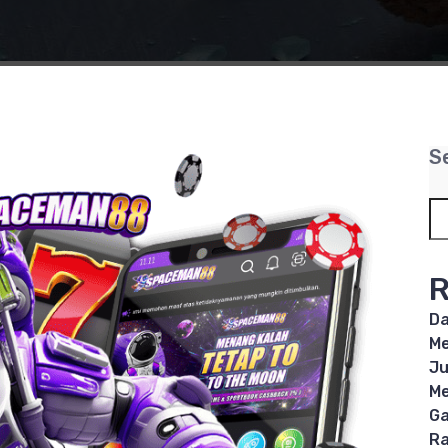
S
R
Da
Me
Ju
Me
Ga
Ra