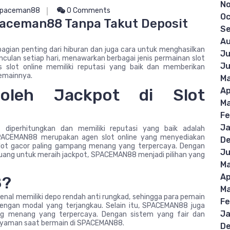
N
spaceman88
0 Comments
Oc
paceman88 Tanpa Takut Deposit
S
Au
i bagian penting dari hiburan dan juga cara untuk menghasilkan
Ju
unculan setiap hari, menawarkan berbagai jenis permainan slot
Ju
 slot online memiliki reputasi yang baik dan memberikan
emainnya.
Ma
oleh Jackpot di Slot
Ap
Ma
Fe
Ja
 diperhitungkan dan memiliki reputasi yang baik adalah
CEMAN88 merupakan agen slot online yang menyediakan
D
slot gacor paling gampang menang yang terpercaya. Dengan
Ju
eluang untuk meraih jackpot, SPACEMAN88 menjadi pilihan yang
Ma
Ap
8?
Ma
enal memiliki depo rendah anti rungkad, sehingga para pemain
Fe
dengan modal yang terjangkau. Selain itu, SPACEMAN88 juga
Ja
ang menang yang terpercaya. Dengan sistem yang fair dan
nyaman saat bermain di SPACEMAN88.
D