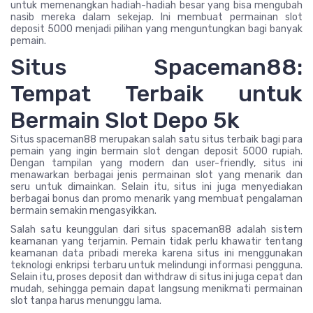
untuk memenangkan hadiah-hadiah besar yang bisa mengubah
nasib mereka dalam sekejap. Ini membuat permainan slot
deposit 5000 menjadi pilihan yang menguntungkan bagi banyak
pemain.
Situs Spaceman88:
Tempat Terbaik untuk
Bermain Slot Depo 5k
Situs spaceman88 merupakan salah satu situs terbaik bagi para
pemain yang ingin bermain slot dengan deposit 5000 rupiah.
Dengan tampilan yang modern dan user-friendly, situs ini
menawarkan berbagai jenis permainan slot yang menarik dan
seru untuk dimainkan. Selain itu, situs ini juga menyediakan
berbagai bonus dan promo menarik yang membuat pengalaman
bermain semakin mengasyikkan.
Salah satu keunggulan dari situs spaceman88 adalah sistem
keamanan yang terjamin. Pemain tidak perlu khawatir tentang
keamanan data pribadi mereka karena situs ini menggunakan
teknologi enkripsi terbaru untuk melindungi informasi pengguna.
Selain itu, proses deposit dan withdraw di situs ini juga cepat dan
mudah, sehingga pemain dapat langsung menikmati permainan
slot tanpa harus menunggu lama.