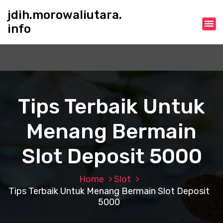
S
jdih.morowaliutara.
k
info
i
p
t
o
c
o
n
Tips Terbaik Untuk
t
e
Menang Bermain
n
t
Slot Deposit 5000
Home
Slot
Tips Terbaik Untuk Menang Bermain Slot Deposit
5000