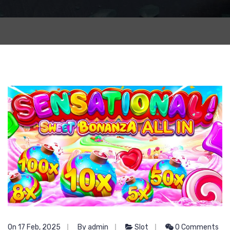
On 17 Feb, 2025
By admin
Slot
0 Comments