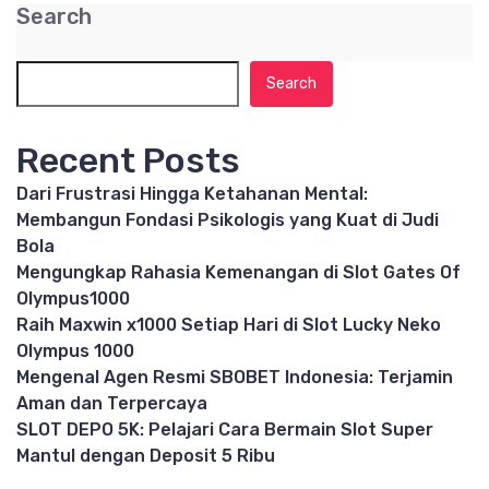
Search
Search
Recent Posts
Dari Frustrasi Hingga Ketahanan Mental:
Membangun Fondasi Psikologis yang Kuat di Judi
Bola
Mengungkap Rahasia Kemenangan di Slot Gates Of
Olympus1000
Raih Maxwin x1000 Setiap Hari di Slot Lucky Neko
Olympus 1000
Mengenal Agen Resmi SBOBET Indonesia: Terjamin
Aman dan Terpercaya
SLOT DEPO 5K: Pelajari Cara Bermain Slot Super
Mantul dengan Deposit 5 Ribu