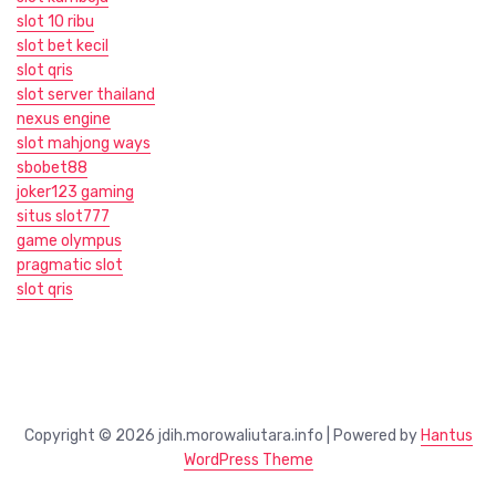
slot 10 ribu
slot bet kecil
slot qris
slot server thailand
nexus engine
slot mahjong ways
sbobet88
joker123 gaming
situs slot777
game olympus
pragmatic slot
slot qris
Copyright © 2026 jdih.morowaliutara.info | Powered by
Hantus
WordPress Theme