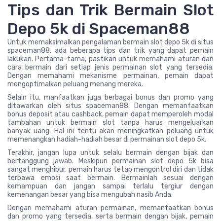
Tips dan Trik Bermain Slot
Depo 5k di Spaceman88
Untuk memaksimalkan pengalaman bermain slot depo 5k di situs
spaceman88, ada beberapa tips dan trik yang dapat pemain
lakukan. Pertama-tama, pastikan untuk memahami aturan dan
cara bermain dari setiap jenis permainan slot yang tersedia.
Dengan memahami mekanisme permainan, pemain dapat
mengoptimalkan peluang menang mereka.
Selain itu, manfaatkan juga berbagai bonus dan promo yang
ditawarkan oleh situs spaceman88. Dengan memanfaatkan
bonus deposit atau cashback, pemain dapat memperoleh modal
tambahan untuk bermain slot tanpa harus mengeluarkan
banyak uang. Hal ini tentu akan meningkatkan peluang untuk
memenangkan hadiah-hadiah besar di permainan slot depo 5k.
Terakhir, jangan lupa untuk selalu bermain dengan bijak dan
bertanggung jawab. Meskipun permainan slot depo 5k bisa
sangat menghibur, pemain harus tetap mengontrol diri dan tidak
terbawa emosi saat bermain. Bermainlah sesuai dengan
kemampuan dan jangan sampai terlalu tergiur dengan
kemenangan besar yang bisa mengubah nasib Anda.
Dengan memahami aturan permainan, memanfaatkan bonus
dan promo yang tersedia, serta bermain dengan bijak, pemain