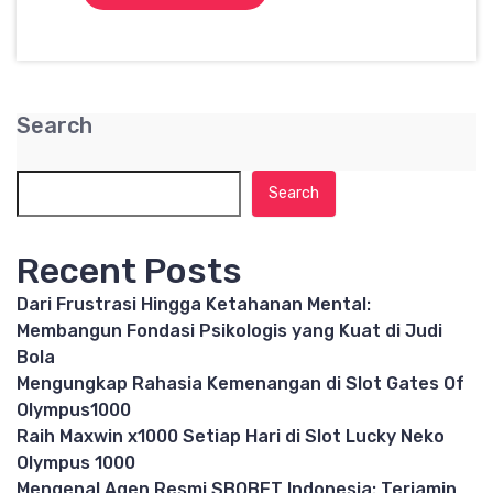
Search
Search
Recent Posts
Dari Frustrasi Hingga Ketahanan Mental:
Membangun Fondasi Psikologis yang Kuat di Judi
Bola
Mengungkap Rahasia Kemenangan di Slot Gates Of
Olympus1000
Raih Maxwin x1000 Setiap Hari di Slot Lucky Neko
Olympus 1000
Mengenal Agen Resmi SBOBET Indonesia: Terjamin