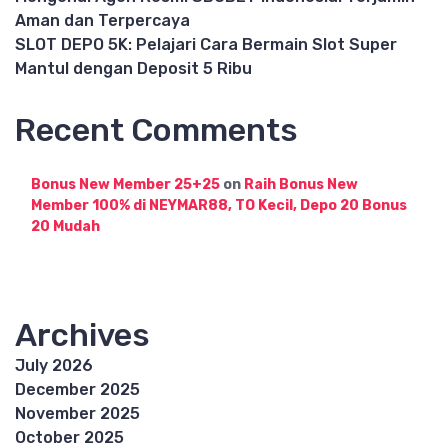
Aman dan Terpercaya
SLOT DEPO 5K: Pelajari Cara Bermain Slot Super
Mantul dengan Deposit 5 Ribu
Recent Comments
Bonus New Member 25+25
on
Raih Bonus New
Member 100% di NEYMAR88, TO Kecil, Depo 20 Bonus
20 Mudah
Archives
July 2026
December 2025
November 2025
October 2025