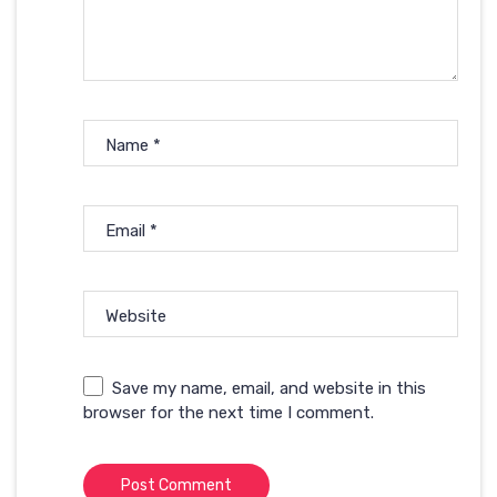
Name
*
Email
*
Website
Save my name, email, and website in this
browser for the next time I comment.