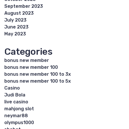
September 2023
August 2023
July 2023
June 2023
May 2023
Categories
bonus new member
bonus new member 100
bonus new member 100 to 3x
bonus new member 100 to 5x
Casino
Judi Bola
live casino
mahjong slot
neymar88
olympus1000