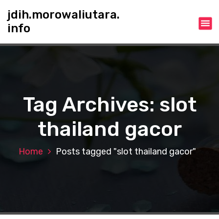
S
jdih.morowaliutara.
k
info
i
p
t
o
c
o
n
Tag Archives: slot
t
e
thailand gacor
n
t
Home
Posts tagged "slot thailand gacor"