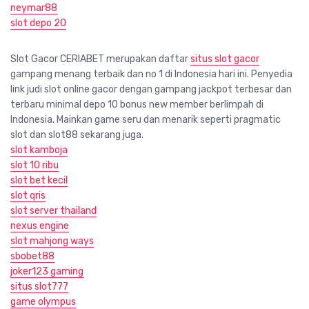
neymar88
slot depo 20
Slot Gacor CERIABET merupakan daftar
situs slot gacor
gampang menang terbaik dan no 1 di Indonesia hari ini. Penyedia
link judi slot online gacor dengan gampang jackpot terbesar dan
terbaru minimal depo 10 bonus new member berlimpah di
Indonesia. Mainkan game seru dan menarik seperti pragmatic
slot dan slot88 sekarang juga.
slot kamboja
slot 10 ribu
slot bet kecil
slot qris
slot server thailand
nexus engine
slot mahjong ways
sbobet88
joker123 gaming
situs slot777
game olympus