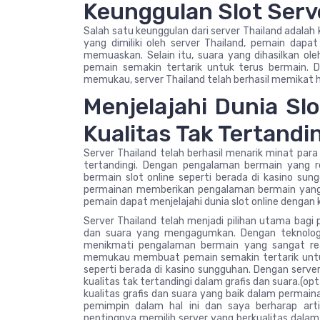
Keunggulan Slot Serv
Salah satu keunggulan dari server Thailand adalah 
yang dimiliki oleh server Thailand, pemain dap
memuaskan. Selain itu, suara yang dihasilkan 
pemain semakin tertarik untuk terus bermain. 
memukau, server Thailand telah berhasil memikat hat
Menjelajahi Dunia Sl
Kualitas Tak Tertandi
Server Thailand telah berhasil menarik minat para
tertandingi. Dengan pengalaman bermain yang 
bermain slot online seperti berada di kasino sun
permainan memberikan pengalaman bermain yang t
pemain dapat menjelajahi dunia slot online dengan k
Server Thailand telah menjadi pilihan utama bagi p
dan suara yang mengagumkan. Dengan teknologi 
menikmati pengalaman bermain yang sangat rea
memukau membuat pemain semakin tertarik untuk
seperti berada di kasino sungguhan. Dengan server
kualitas tak tertandingi dalam grafis dan suara.(
kualitas grafis dan suara yang baik dalam permaina
pemimpin dalam hal ini dan saya berharap ar
pentingnya memilih server yang berkualitas dalam