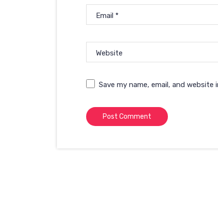
Email
*
Website
Save my name, email, and website i