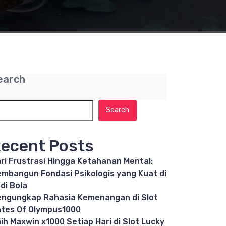
earch
Search
ecent Posts
ri Frustrasi Hingga Ketahanan Mental:
mbangun Fondasi Psikologis yang Kuat di
di Bola
ngungkap Rahasia Kemenangan di Slot
tes Of Olympus1000
ih Maxwin x1000 Setiap Hari di Slot Lucky