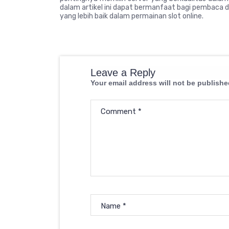
dalam artikel ini dapat bermanfaat bagi pembac
yang lebih baik dalam permainan slot online.
Leave a Reply
Your email address will not be publishe
Comment
*
Name
*