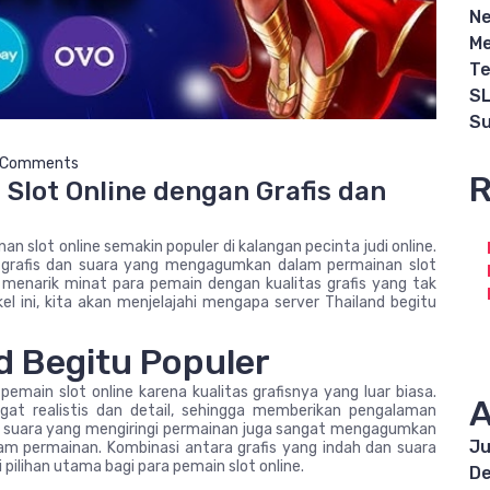
Ne
Me
Te
SL
Su
 Comments
R
 Slot Online dengan Grafis dan
n slot online semakin populer di kalangan pecinta judi online.
as grafis dan suara yang mengagumkan dalam permainan slot
menarik minat para pemain dengan kualitas grafis yang tak
l ini, kita akan menjelajahi mengapa server Thailand begitu
d Begitu Populer
pemain slot online karena kualitas grafisnya yang luar biasa.
A
ngat realistis dan detail, sehingga memberikan pengalaman
u, suara yang mengiringi permainan juga sangat mengagumkan
Ju
m permainan. Kombinasi antara grafis yang indah dan suara
ilihan utama bagi para pemain slot online.
D