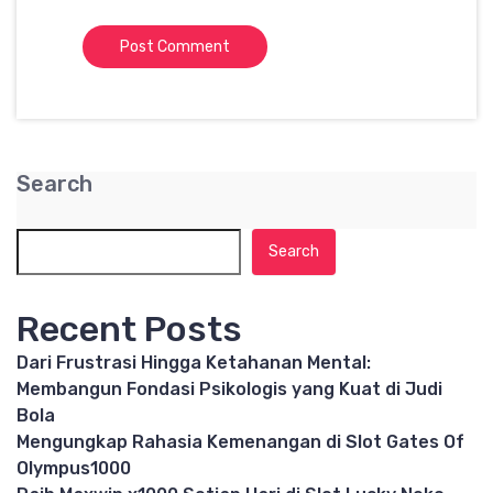
Search
Search
Recent Posts
Dari Frustrasi Hingga Ketahanan Mental:
Membangun Fondasi Psikologis yang Kuat di Judi
Bola
Mengungkap Rahasia Kemenangan di Slot Gates Of
Olympus1000