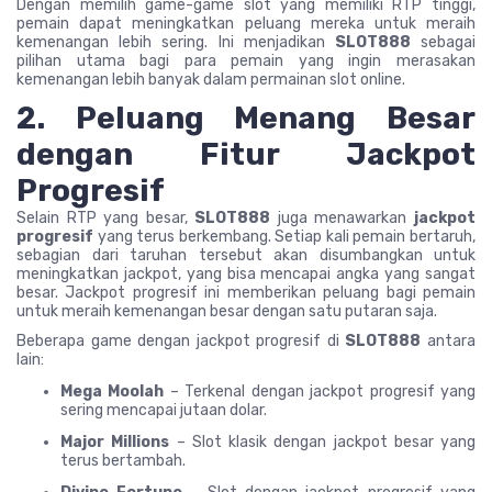
Dengan memilih game-game slot yang memiliki RTP tinggi,
pemain dapat meningkatkan peluang mereka untuk meraih
kemenangan lebih sering. Ini menjadikan
SLOT888
sebagai
pilihan utama bagi para pemain yang ingin merasakan
kemenangan lebih banyak dalam permainan slot online.
2. Peluang Menang Besar
dengan Fitur Jackpot
Progresif
Selain RTP yang besar,
SLOT888
juga menawarkan
jackpot
progresif
yang terus berkembang. Setiap kali pemain bertaruh,
sebagian dari taruhan tersebut akan disumbangkan untuk
meningkatkan jackpot, yang bisa mencapai angka yang sangat
besar. Jackpot progresif ini memberikan peluang bagi pemain
untuk meraih kemenangan besar dengan satu putaran saja.
Beberapa game dengan jackpot progresif di
SLOT888
antara
lain:
Mega Moolah
– Terkenal dengan jackpot progresif yang
sering mencapai jutaan dolar.
Major Millions
– Slot klasik dengan jackpot besar yang
terus bertambah.