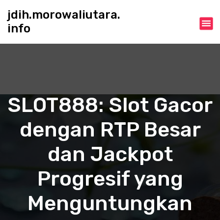
S
jdih.morowaliutara.
k
info
i
p
t
o
c
o
n
SLOT888: Slot Gacor
t
e
dengan RTP Besar
n
t
dan Jackpot
Progresif yang
Menguntungkan