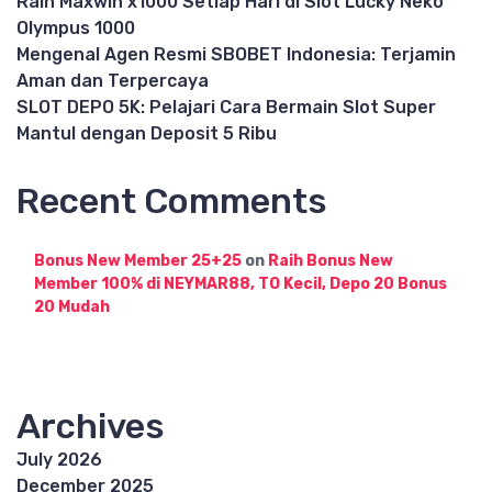
Raih Maxwin x1000 Setiap Hari di Slot Lucky Neko
Olympus 1000
Mengenal Agen Resmi SBOBET Indonesia: Terjamin
Aman dan Terpercaya
SLOT DEPO 5K: Pelajari Cara Bermain Slot Super
Mantul dengan Deposit 5 Ribu
Recent Comments
Bonus New Member 25+25
on
Raih Bonus New
Member 100% di NEYMAR88, TO Kecil, Depo 20 Bonus
20 Mudah
Archives
July 2026
December 2025