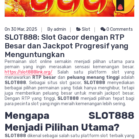
On 30 Mar, 2025
By admin
Slot
0 Comments
SLOT888: Slot Gacor dengan RTP
Besar dan Jackpot Progresif yang
Menguntungkan
Permainan slot online semakin menjadi pilihan utama para
pemain yang ingin merasakan sensasi kemenangan besar.
https://slot888link.org/
Salah satu platform slot yang
menawarkan
RTP besar
dan
peluang menang tinggi
adalah
SLOT888
. Sebagai situs slot gacor,
SLOT888
menyediakan
berbagai pilihan permainan yang tidak hanya menghibur, tetapi
juga memberikan peluang besar untuk meraih jackpot besar.
Dengan RTP yang tinggi,
SLOT888
menjadi pilihan tepat bagi
para pecinta slot yang ingin meraih kemenangan lebih sering.
Mengapa SLOT888
Menjadi Pilihan Utama?
SLOT888
dikenal sebagai salah satu platform slot terbaik yang