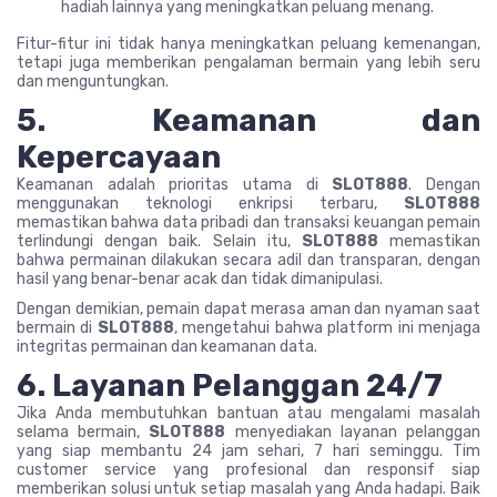
hadiah lainnya yang meningkatkan peluang menang.
Fitur-fitur ini tidak hanya meningkatkan peluang kemenangan,
tetapi juga memberikan pengalaman bermain yang lebih seru
dan menguntungkan.
5. Keamanan dan
Kepercayaan
Keamanan adalah prioritas utama di
SLOT888
. Dengan
menggunakan teknologi enkripsi terbaru,
SLOT888
memastikan bahwa data pribadi dan transaksi keuangan pemain
terlindungi dengan baik. Selain itu,
SLOT888
memastikan
bahwa permainan dilakukan secara adil dan transparan, dengan
hasil yang benar-benar acak dan tidak dimanipulasi.
Dengan demikian, pemain dapat merasa aman dan nyaman saat
bermain di
SLOT888
, mengetahui bahwa platform ini menjaga
integritas permainan dan keamanan data.
6. Layanan Pelanggan 24/7
Jika Anda membutuhkan bantuan atau mengalami masalah
selama bermain,
SLOT888
menyediakan layanan pelanggan
yang siap membantu 24 jam sehari, 7 hari seminggu. Tim
customer service yang profesional dan responsif siap
memberikan solusi untuk setiap masalah yang Anda hadapi. Baik