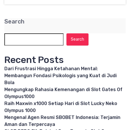
Search
Search
Recent Posts
Dari Frustrasi Hingga Ketahanan Mental:
Membangun Fondasi Psikologis yang Kuat di Judi
Bola
Mengungkap Rahasia Kemenangan di Slot Gates Of
Olympus1000
Raih Maxwin x1000 Setiap Hari di Slot Lucky Neko
Olympus 1000
Mengenal Agen Resmi SBOBET Indonesia: Terjamin
Aman dan Terpercaya