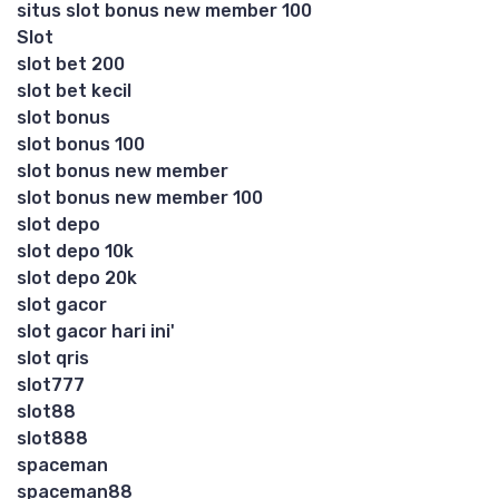
situs slot bonus new member 100
Slot
slot bet 200
slot bet kecil
slot bonus
slot bonus 100
slot bonus new member
slot bonus new member 100
slot depo
slot depo 10k
slot depo 20k
slot gacor
slot gacor hari ini'
slot qris
slot777
slot88
slot888
spaceman
spaceman88