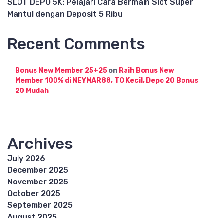
SLOT DEPO 5K: Pelajari Cara Bermain Slot Super
Mantul dengan Deposit 5 Ribu
Recent Comments
Bonus New Member 25+25
on
Raih Bonus New
Member 100% di NEYMAR88, TO Kecil, Depo 20 Bonus
20 Mudah
Archives
July 2026
December 2025
November 2025
October 2025
September 2025
August 2025