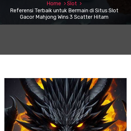
Home
Slot
Referensi Terbaik untuk Bermain di Situs Slot
Gacor Mahjong Wins 3 Scatter Hitam