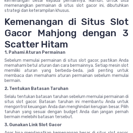
kemenangan besar kepada pemainnya. Namun, untuk bisa
memenangkan permainan di situs slot gacor ini, dibutuhkan
strategi dan keterampilan khusus.
Kemenangan di Situs Slot
Gacor Mahjong dengan 3
Scatter Hitam
1. Pahami Aturan Permainan
Sebelum memulai permainan di situs slot gacor, pastikan Anda
memahami betul aturan dan cara bermainnya. Setiap mesin slot
memiliki aturan yang berbeda-beda, jadi penting untuk
membaca dan memahami aturan permainan sebelum memulai
bermain.
2. Tentukan Batasan Taruhan
Selalu tentukan batasan taruhan sebelum memulai permainan di
situs slot gacor. Batasan taruhan ini membantu Anda untuk
mengontrol keuangan Anda dan menghindari kerugian besar. Pilih
taruhan yang sesuai dengan budget Anda dan jangan pernah
bermain melebihi batasan tersebut.
3. Gunakan Link Slot Gacor
Agar bisa mendapatkan kemenangan besar di situs slot gacor,