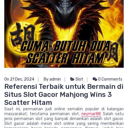
On 21 Dec, 2024
By admin
Slot
0 Comments
Referensi Terbaik untuk Bermain di
Situs Slot Gacor Mahjong Wins 3
Scatter Hitam
Saat ini, permainan judi online semakin populer di kalangan
masyarakat, terutama permainan slot.
neymar88
Salah satu
jenis permainan slot yang banyak dimainkan adalah slot gacor.
Slot gacor adalah mesin slot online yang sering memberikan