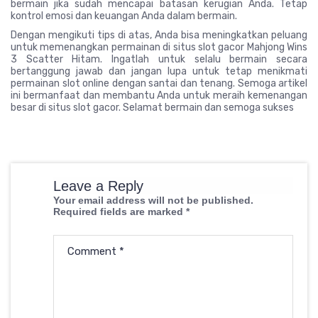
bermain jika sudah mencapai batasan kerugian Anda. Tetap
kontrol emosi dan keuangan Anda dalam bermain.
Dengan mengikuti tips di atas, Anda bisa meningkatkan peluang
untuk memenangkan permainan di situs slot gacor Mahjong Wins
3 Scatter Hitam. Ingatlah untuk selalu bermain secara
bertanggung jawab dan jangan lupa untuk tetap menikmati
permainan slot online dengan santai dan tenang. Semoga artikel
ini bermanfaat dan membantu Anda untuk meraih kemenangan
besar di situs slot gacor. Selamat bermain dan semoga sukses
Leave a Reply
Your email address will not be published.
Required fields are marked
*
Comment
*