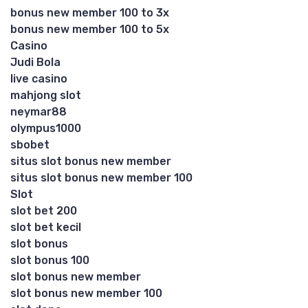
bonus new member 100 to 3x
bonus new member 100 to 5x
Casino
Judi Bola
live casino
mahjong slot
neymar88
olympus1000
sbobet
situs slot bonus new member
situs slot bonus new member 100
Slot
slot bet 200
slot bet kecil
slot bonus
slot bonus 100
slot bonus new member
slot bonus new member 100