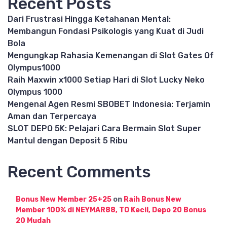
Recent Posts
Dari Frustrasi Hingga Ketahanan Mental:
Membangun Fondasi Psikologis yang Kuat di Judi
Bola
Mengungkap Rahasia Kemenangan di Slot Gates Of
Olympus1000
Raih Maxwin x1000 Setiap Hari di Slot Lucky Neko
Olympus 1000
Mengenal Agen Resmi SBOBET Indonesia: Terjamin
Aman dan Terpercaya
SLOT DEPO 5K: Pelajari Cara Bermain Slot Super
Mantul dengan Deposit 5 Ribu
Recent Comments
Bonus New Member 25+25
on
Raih Bonus New
Member 100% di NEYMAR88, TO Kecil, Depo 20 Bonus
20 Mudah