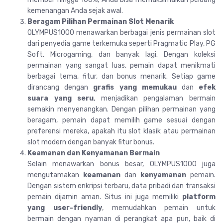
kemenangan Anda sejak awal.
Beragam Pilihan Permainan Slot Menarik
OLYMPUS1000 menawarkan berbagai jenis permainan slot
dari penyedia game terkemuka seperti Pragmatic Play, PG
Soft, Microgaming, dan banyak lagi. Dengan koleksi
permainan yang sangat luas, pemain dapat menikmati
berbagai tema, fitur, dan bonus menarik. Setiap game
dirancang dengan
grafis yang memukau
dan
efek
suara yang seru
, menjadikan pengalaman bermain
semakin menyenangkan. Dengan pilihan permainan yang
beragam, pemain dapat memilih game sesuai dengan
preferensi mereka, apakah itu slot klasik atau permainan
slot modern dengan banyak fitur bonus.
Keamanan dan Kenyamanan Bermain
Selain menawarkan bonus besar, OLYMPUS1000 juga
mengutamakan
keamanan
dan
kenyamanan
pemain.
Dengan sistem enkripsi terbaru, data pribadi dan transaksi
pemain dijamin aman. Situs ini juga memiliki
platform
yang user-friendly
, memudahkan pemain untuk
bermain dengan nyaman di perangkat apa pun, baik di