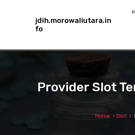
S
k
H
i
jdih.morowaliutara.in
p
fo
t
o
c
o
n
t
e
n
Provider Slot T
t
Home
Slot