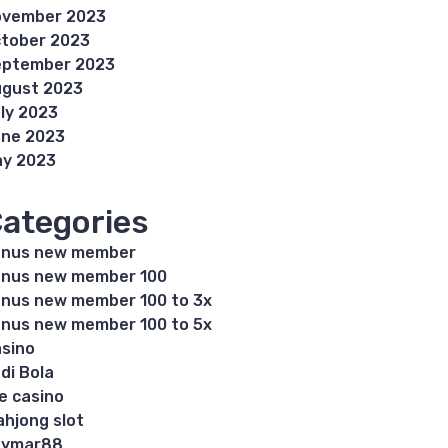
ovember 2023
tober 2023
eptember 2023
gust 2023
ly 2023
ne 2023
y 2023
ategories
onus new member
nus new member 100
nus new member 100 to 3x
nus new member 100 to 5x
sino
di Bola
ve casino
hjong slot
eymar88