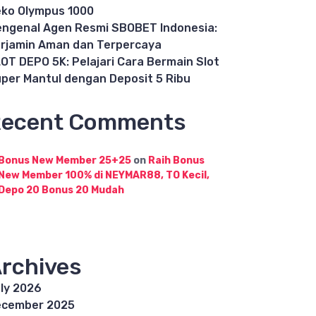
ko Olympus 1000
ngenal Agen Resmi SBOBET Indonesia:
rjamin Aman dan Terpercaya
OT DEPO 5K: Pelajari Cara Bermain Slot
per Mantul dengan Deposit 5 Ribu
ecent Comments
Bonus New Member 25+25
on
Raih Bonus
New Member 100% di NEYMAR88, TO Kecil,
Depo 20 Bonus 20 Mudah
rchives
ly 2026
ecember 2025