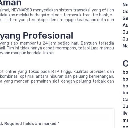
 Aman
N
mal, NEYMAR88 menyediakan sistem transaksi yang efisien
Oc
lakukan melalui berbagai metode, termasuk transfer bank, e-
S
lalui sistem yang terenkripsi demi menjaga keamanan data dan
Au
Ju
yang Profesional
Ju
ang siap membantu 24 jam setiap hari. Bantuan tersedia
Ma
ail. Tim ini tidak hanya cepat merespons, tetapi juga mampu
nyaan maupun kendala teknis.
C
online yang fokus pada RTP tinggi, kualitas provider, dan
b
kombinasi optimal antara hiburan dan peluang kemenangan,
bo
a yang mencari permainan slot dengan peluang terbaik dan
bo
bo
Ca
Ju
li
ma
d.
Required fields are marked
*
n