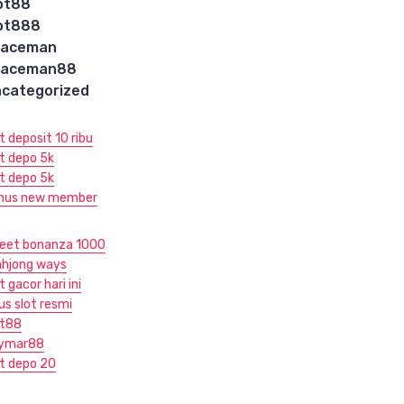
ot88
ot888
paceman
paceman88
categorized
t deposit 10 ribu
ot depo 5k
ot depo 5k
nus new member
eet bonanza 1000
hjong ways
t gacor hari ini
us slot resmi
ot88
ymar88
ot depo 20