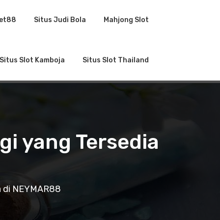
et88
Situs Judi Bola
Mahjong Slot
Situs Slot Kamboja
Situs Slot Thailand
gi yang Tersedia
ia di NEYMAR88