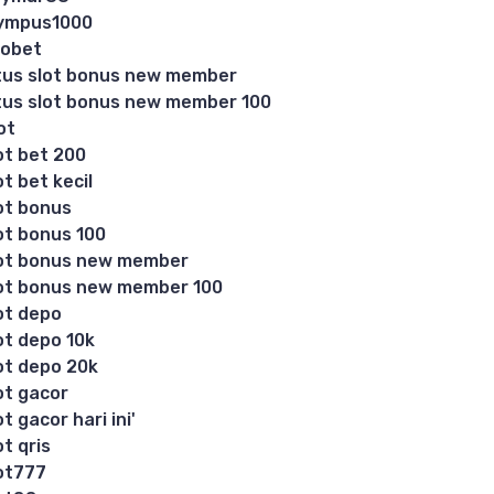
ympus1000
obet
tus slot bonus new member
tus slot bonus new member 100
ot
ot bet 200
ot bet kecil
ot bonus
ot bonus 100
ot bonus new member
ot bonus new member 100
ot depo
ot depo 10k
ot depo 20k
ot gacor
ot gacor hari ini'
ot qris
ot777