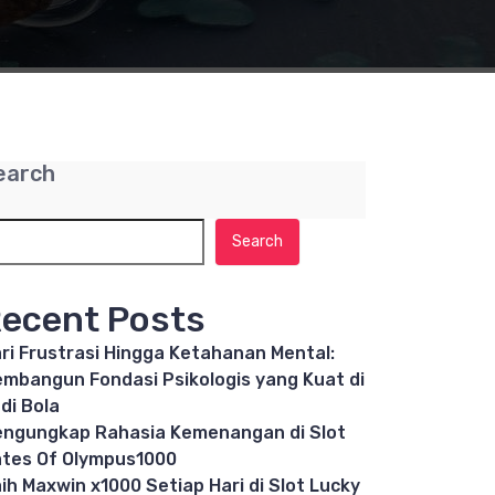
earch
Search
ecent Posts
ri Frustrasi Hingga Ketahanan Mental:
mbangun Fondasi Psikologis yang Kuat di
di Bola
ngungkap Rahasia Kemenangan di Slot
tes Of Olympus1000
ih Maxwin x1000 Setiap Hari di Slot Lucky