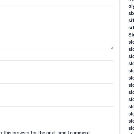
ol
sb
si
si
Sl
sl
sl
sl
sl
sl
sl
sl
sl
sl
sl
sl
sl
sl
n this browser for the next time I comment.