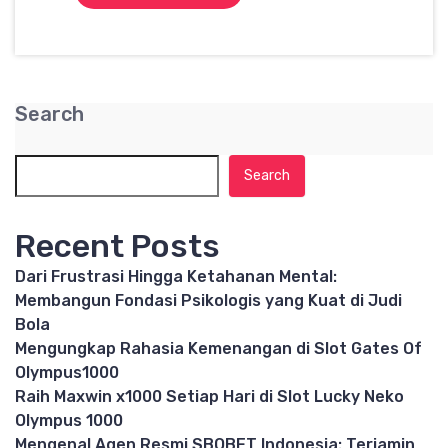
Search
Search
Recent Posts
Dari Frustrasi Hingga Ketahanan Mental:
Membangun Fondasi Psikologis yang Kuat di Judi
Bola
Mengungkap Rahasia Kemenangan di Slot Gates Of
Olympus1000
Raih Maxwin x1000 Setiap Hari di Slot Lucky Neko
Olympus 1000
Mengenal Agen Resmi SBOBET Indonesia: Terjamin