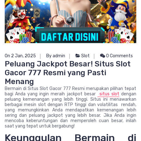
On 2 Jan, 2025
By admin
Slot
0 Comments
Peluang Jackpot Besar! Situs Slot
Gacor 777 Resmi yang Pasti
Menang
Bermain di Situs Slot Gacor 777 Resmi merupakan pilihan tepat
bagi Anda yang ingin meraih jackpot besar
situs slot
dengan
peluang kemenangan yang lebih tinggi. Situs ini menawarkan
berbagai mesin slot dengan RTP tinggi dan volatilitas rendah,
yang memungkinkan Anda mendapatkan kemenangan lebih
sering dan peluang jackpot yang lebih besar. Jika Anda ingin
mencoba keberuntungan dan memperoleh cuan besar, inilah
saat yang tepat untuk bergabung!
Keunggulan Bermain di