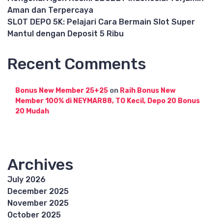
Aman dan Terpercaya
SLOT DEPO 5K: Pelajari Cara Bermain Slot Super
Mantul dengan Deposit 5 Ribu
Recent Comments
Bonus New Member 25+25
on
Raih Bonus New
Member 100% di NEYMAR88, TO Kecil, Depo 20 Bonus
20 Mudah
Archives
July 2026
December 2025
November 2025
October 2025