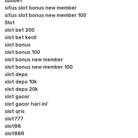
sbobet
situs slot bonus new member
situs slot bonus new member 100
Slot
slot bet 200
slot bet kecil
slot bonus
slot bonus 100
slot bonus new member
slot bonus new member 100
slot depo
slot depo 10k
slot depo 20k
slot gacor
slot gacor hari ini'
slot qris
slot777
slot88
slot888