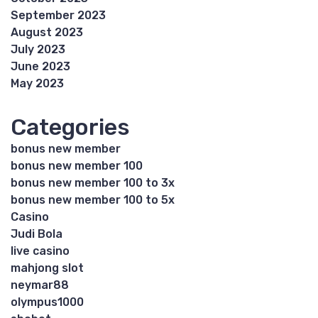
September 2023
August 2023
July 2023
June 2023
May 2023
Categories
bonus new member
bonus new member 100
bonus new member 100 to 3x
bonus new member 100 to 5x
Casino
Judi Bola
live casino
mahjong slot
neymar88
olympus1000