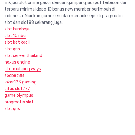
link judi slot online gacor dengan gampang jackpot terbesar dan
terbaru minimal depo 10 bonus new member berlimpah di
Indonesia. Mainkan game seru dan menarik seperti pragmatic
slot dan slot88 sekarang juga.
slot kamboja
slot 10 ribu
slot bet kecil
slot qris
slot server thailand
nexus engine
slot mahjong ways
sbobet88
joker123 gaming
situs slot777
game olympus
pragmatic slot
slot qris