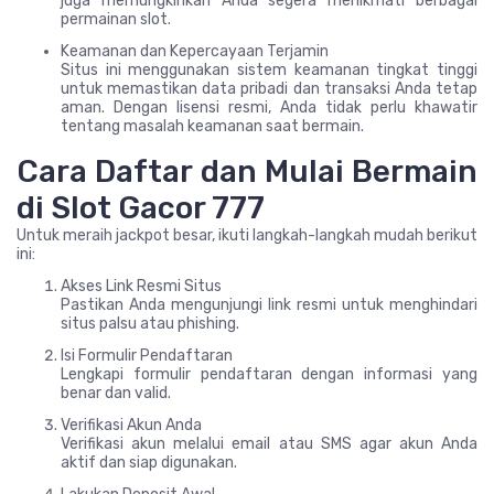
juga memungkinkan Anda segera menikmati berbagai
permainan slot.
Keamanan dan Kepercayaan Terjamin
Situs ini menggunakan sistem keamanan tingkat tinggi
untuk memastikan data pribadi dan transaksi Anda tetap
aman. Dengan lisensi resmi, Anda tidak perlu khawatir
tentang masalah keamanan saat bermain.
Cara Daftar dan Mulai Bermain
di Slot Gacor 777
Untuk meraih jackpot besar, ikuti langkah-langkah mudah berikut
ini:
Akses Link Resmi Situs
Pastikan Anda mengunjungi link resmi untuk menghindari
situs palsu atau phishing.
Isi Formulir Pendaftaran
Lengkapi formulir pendaftaran dengan informasi yang
benar dan valid.
Verifikasi Akun Anda
Verifikasi akun melalui email atau SMS agar akun Anda
aktif dan siap digunakan.