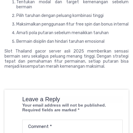
Tentukan modal dan target kemenangan sebelum
bermain
Pilih taruhan dengan peluang kombinasi tinggi
Maksimalkan penggunaan fitur free spin dan bonus internal
Amati pola putaran sebelum menaikkan taruhan
Bermain disiplin dan hindari taruhan emosional
Slot Thailand gacor server asli 2025 memberikan sensasi
bermain seru sekaligus peluang menang tinggi. Dengan strategi
tepat dan pemahaman fitur permainan, setiap putaran bisa
menjadi kesempatan meraih kemenangan maksimal.
Leave a Reply
Your email address will not be published.
Required fields are marked
*
Comment
*