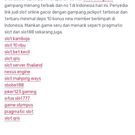
gampang menang terbaik dan no 1 di Indonesia hari ini. Penyedia
link judi slot online gacor dengan gampang jackpot terbesar dan
terbaru minimal depo 10 bonus new member berlimpah di
Indonesia. Mainkan game seru dan menarik seperti pragmatic
slot dan slot88 sekarang juga.
slot kamboja
slot 10 ribu
slot bet kecil
slot qris
slot server thailand
nexus engine
slot mahjong ways
sbobet88
joker123 gaming
situs slot777
game olympus
pragmatic slot
slot qris