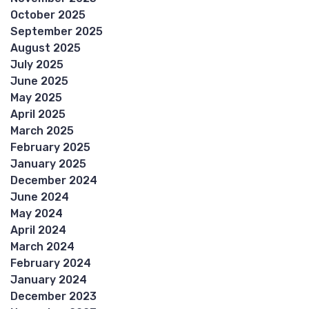
October 2025
September 2025
August 2025
July 2025
June 2025
May 2025
April 2025
March 2025
February 2025
January 2025
December 2024
June 2024
May 2024
April 2024
March 2024
February 2024
January 2024
December 2023