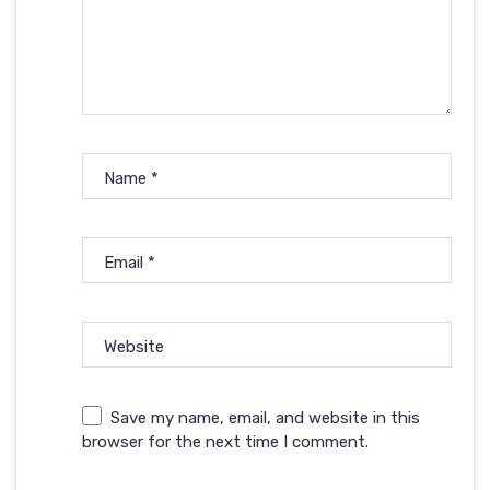
Name
*
Email
*
Website
Save my name, email, and website in this
browser for the next time I comment.