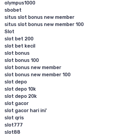
olympus1000
sbobet
situs slot bonus new member
situs slot bonus new member 100
Slot
slot bet 200
slot bet kecil
slot bonus
slot bonus 100
slot bonus new member
slot bonus new member 100
slot depo
slot depo 10k
slot depo 20k
slot gacor
slot gacor hari ini'
slot qris
slot777
slot88