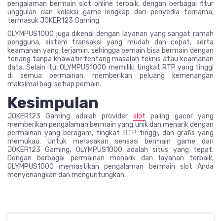
pengalaman bermain slot online terbaik, dengan berbagai fitur
unggulan dan koleksi game lengkap dari penyedia ternama,
termasuk JOKER123 Gaming.
OLYMPUS1000 juga dikenal dengan layanan yang sangat ramah
pengguna, sistem transaksi yang mudah dan cepat, serta
keamanan yang terjamin, sehingga pemain bisa bermain dengan
tenang tanpa khawatir tentang masalah teknis atau keamanan
data. Selain itu, OLYMPUS1000 memiliki tingkat RTP yang tinggi
di semua permainan, memberikan peluang kemenangan
maksimal bagi setiap pemain.
Kesimpulan
JOKER123 Gaming adalah provider
slot
paling gacor yang
memberikan pengalaman bermain yang unik dan menarik dengan
permainan yang beragam, tingkat RTP tinggi, dan grafis yang
memukau. Untuk merasakan sensasi bermain game dari
JOKER123 Gaming, OLYMPUS1000 adalah situs yang tepat.
Dengan berbagai permainan menarik dan layanan terbaik,
OLYMPUS1000 memastikan pengalaman bermain slot Anda
menyenangkan dan menguntungkan.