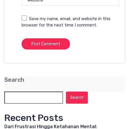
Website
Save my name, email, and website in this
browser for the next time I comment.
Search
Search
Recent Posts
Dari Frustrasi Hingga Ketahanan Mental: