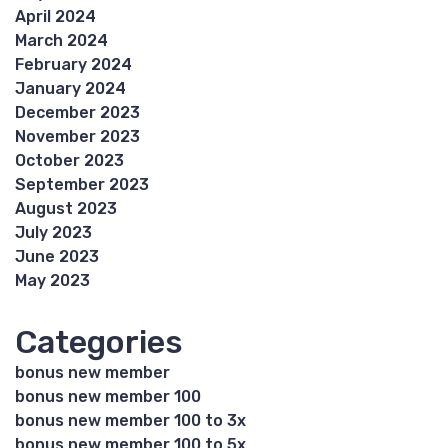
April 2024
March 2024
February 2024
January 2024
December 2023
November 2023
October 2023
September 2023
August 2023
July 2023
June 2023
May 2023
Categories
bonus new member
bonus new member 100
bonus new member 100 to 3x
bonus new member 100 to 5x