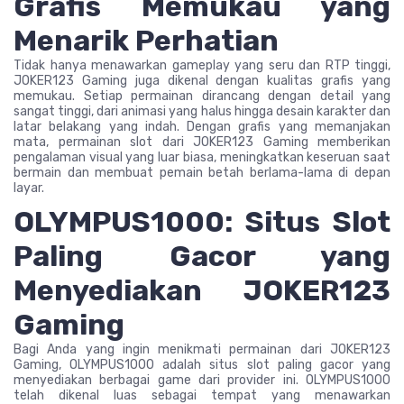
Grafis Memukau yang
Menarik Perhatian
Tidak hanya menawarkan gameplay yang seru dan RTP tinggi,
JOKER123 Gaming juga dikenal dengan kualitas grafis yang
memukau. Setiap permainan dirancang dengan detail yang
sangat tinggi, dari animasi yang halus hingga desain karakter dan
latar belakang yang indah. Dengan grafis yang memanjakan
mata, permainan slot dari JOKER123 Gaming memberikan
pengalaman visual yang luar biasa, meningkatkan keseruan saat
bermain dan membuat pemain betah berlama-lama di depan
layar.
OLYMPUS1000: Situs Slot
Paling Gacor yang
Menyediakan JOKER123
Gaming
Bagi Anda yang ingin menikmati permainan dari JOKER123
Gaming, OLYMPUS1000 adalah situs slot paling gacor yang
menyediakan berbagai game dari provider ini. OLYMPUS1000
telah dikenal luas sebagai tempat yang menawarkan