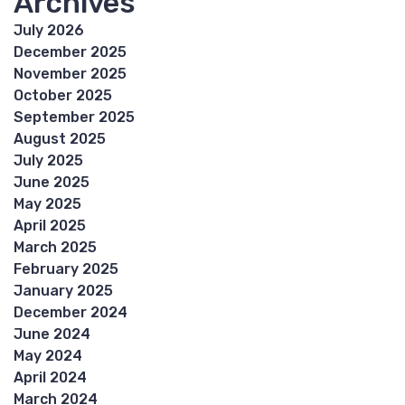
Archives
July 2026
December 2025
November 2025
October 2025
September 2025
August 2025
July 2025
June 2025
May 2025
April 2025
March 2025
February 2025
January 2025
December 2024
June 2024
May 2024
April 2024
March 2024