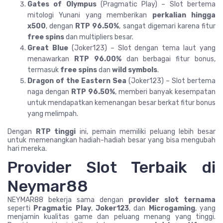
Gates of Olympus
(Pragmatic Play) – Slot bertema
mitologi Yunani yang memberikan
perkalian hingga
x500
, dengan
RTP 96.50%
, sangat digemari karena fitur
free spins
dan multipliers besar.
Great Blue
(Joker123) – Slot dengan tema laut yang
menawarkan
RTP 96.00%
dan berbagai fitur bonus,
termasuk
free spins
dan
wild symbols
.
Dragon of the Eastern Sea
(Joker123) – Slot bertema
naga dengan
RTP 96.50%
, memberi banyak kesempatan
untuk mendapatkan kemenangan besar berkat fitur bonus
yang melimpah.
Dengan
RTP tinggi
ini, pemain memiliki peluang lebih besar
untuk memenangkan hadiah-hadiah besar yang bisa mengubah
hari mereka.
Provider Slot Terbaik di
Neymar88
NEYMAR88 bekerja sama dengan
provider slot ternama
seperti
Pragmatic Play
,
Joker123
, dan
Microgaming
, yang
menjamin kualitas game dan peluang menang yang tinggi.