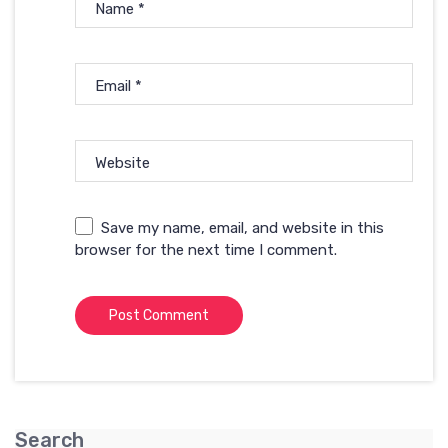
Name
*
Email
*
Website
Save my name, email, and website in this
browser for the next time I comment.
Search