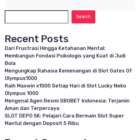
Search
Recent Posts
Dari Frustrasi Hingga Ketahanan Mental:
Membangun Fondasi Psikologis yang Kuat di Judi
Bola
Mengungkap Rahasia Kemenangan di Slot Gates Of
Olympus1000
Raih Maxwin x1000 Setiap Hari di Slot Lucky Neko
Olympus 1000
Mengenal Agen Resmi SBOBET Indonesia: Terjamin
Aman dan Terpercaya
SLOT DEPO 5K: Pelajari Cara Bermain Slot Super
Mantul dengan Deposit 5 Ribu