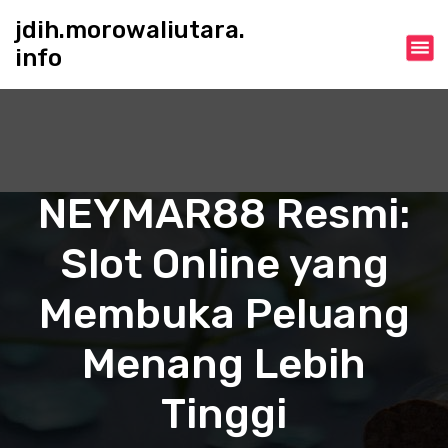
S
jdih.morowaliutara.
k
info
i
p
t
o
c
o
n
NEYMAR88 Resmi:
t
e
Slot Online yang
n
t
Membuka Peluang
Menang Lebih
Tinggi