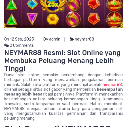
On 12 Sep, 2025
By admin
neymar88
0 Comments
NEYMAR88 Resmi: Slot Online yang
Membuka Peluang Menang Lebih
Tinggi
Dunia slot online semakin berkembang dengan kehadiran
berbagai platform yang menawarkan pengalaman bermain
menarik. Salah satu platform yang menonjol adalah
neymar88
,
dikenal sebagai situs slot gacor yang memberikan
kesempatan
menang lebih besar
bagi pemainnya. Platform ini menekankan
keseimbangan antara peluang kemenangan tinggi, keamanan
transaksi, serta kenyamanan saat bermain. Hal ini membuat
NEYMAR88 menjadi pilihan utama bagi para penggemar slot
yang mengutamakan kualitas permainan dan transparansi
peluang menang.