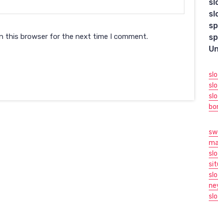
sl
sl
s
n this browser for the next time I comment.
s
Un
slo
sl
sl
bo
sw
ma
slo
sit
sl
ne
sl