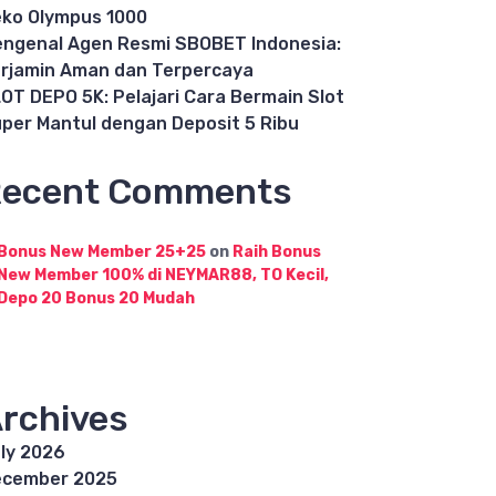
ko Olympus 1000
ngenal Agen Resmi SBOBET Indonesia:
rjamin Aman dan Terpercaya
OT DEPO 5K: Pelajari Cara Bermain Slot
per Mantul dengan Deposit 5 Ribu
ecent Comments
Bonus New Member 25+25
on
Raih Bonus
New Member 100% di NEYMAR88, TO Kecil,
Depo 20 Bonus 20 Mudah
rchives
ly 2026
ecember 2025