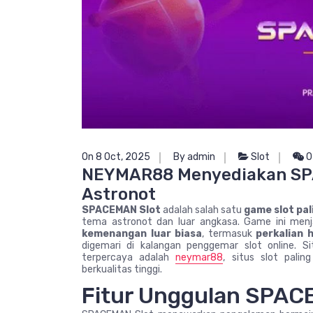
On 8 Oct, 2025
By admin
Slot
0
NEYMAR88 Menyediakan SPA
Astronot
SPACEMAN Slot
adalah salah satu
game slot pal
tema astronot dan luar angkasa. Game ini men
kemenangan luar biasa
, termasuk
perkalian 
digemari di kalangan penggemar slot online.
terpercaya adalah
neymar88
, situs slot pali
berkualitas tinggi.
Fitur Unggulan SPAC