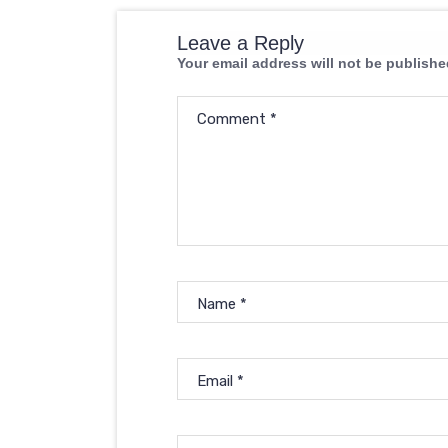
Leave a Reply
Your email address will not be publishe
Comment
*
Name
*
Email
*