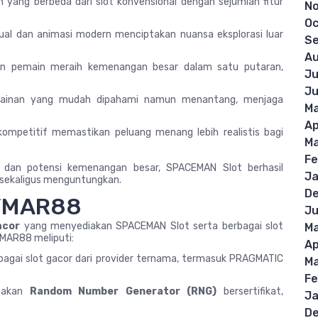
ang berbeda dari slot konvensional dengan sejumlah fitur
N
Oc
ual dan animasi modern menciptakan nuansa eksplorasi luar
S
Au
 pemain meraih kemenangan besar dalam satu putaran,
Ju
.
Ju
ainan yang mudah dipahami namun menantang, menjaga
Ma
Ap
mpetitif memastikan peluang menang lebih realistis bagi
Ma
Fe
, dan potensi kemenangan besar, SPACEMAN Slot berhasil
Ja
sekaligus menguntungkan.
D
EYMAR88
Ju
acor
yang menyediakan SPACEMAN Slot serta berbagai slot
Ma
YMAR88 meliputi:
Ap
agai slot gacor dari provider ternama, termasuk PRAGMATIC
Ma
Fe
nakan
Random Number Generator (RNG)
bersertifikat,
Ja
D