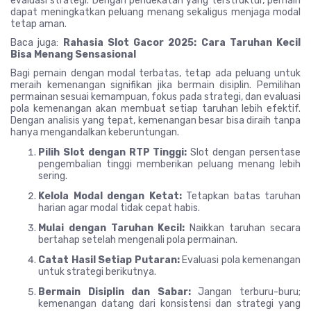
evaluasi strategi. Dengan pendekatan yang terstruktur, pemain
dapat meningkatkan peluang menang sekaligus menjaga modal
tetap aman.
Baca juga:
Rahasia Slot Gacor 2025: Cara Taruhan Kecil
Bisa Menang Sensasional
Bagi pemain dengan modal terbatas, tetap ada peluang untuk
meraih kemenangan signifikan jika bermain disiplin. Pemilihan
permainan sesuai kemampuan, fokus pada strategi, dan evaluasi
pola kemenangan akan membuat setiap taruhan lebih efektif.
Dengan analisis yang tepat, kemenangan besar bisa diraih tanpa
hanya mengandalkan keberuntungan.
Pilih Slot dengan RTP Tinggi:
Slot dengan persentase
pengembalian tinggi memberikan peluang menang lebih
sering.
Kelola Modal dengan Ketat:
Tetapkan batas taruhan
harian agar modal tidak cepat habis.
Mulai dengan Taruhan Kecil:
Naikkan taruhan secara
bertahap setelah mengenali pola permainan.
Catat Hasil Setiap Putaran:
Evaluasi pola kemenangan
untuk strategi berikutnya.
Bermain Disiplin dan Sabar:
Jangan terburu-buru;
kemenangan datang dari konsistensi dan strategi yang