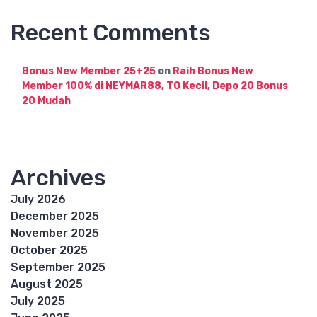
Recent Comments
Bonus New Member 25+25
on
Raih Bonus New
Member 100% di NEYMAR88, TO Kecil, Depo 20 Bonus
20 Mudah
Archives
July 2026
December 2025
November 2025
October 2025
September 2025
August 2025
July 2025