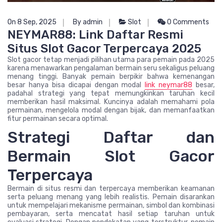
On 8 Sep, 2025
By admin
Slot
0 Comments
NEYMAR88: Link Daftar Resmi
Situs Slot Gacor Terpercaya 2025
Slot gacor tetap menjadi pilihan utama para pemain pada 2025
karena menawarkan pengalaman bermain seru sekaligus peluang
menang tinggi. Banyak pemain berpikir bahwa kemenangan
besar hanya bisa dicapai dengan modal
link neymar88
besar,
padahal strategi yang tepat memungkinkan taruhan kecil
memberikan hasil maksimal. Kuncinya adalah memahami pola
permainan, mengelola modal dengan bijak, dan memanfaatkan
fitur permainan secara optimal.
Strategi Daftar dan
Bermain Slot Gacor
Terpercaya
Bermain di situs resmi dan terpercaya memberikan keamanan
serta peluang menang yang lebih realistis. Pemain disarankan
untuk mempelajari mekanisme permainan, simbol dan kombinasi
pembayaran, serta mencatat hasil setiap taruhan untuk