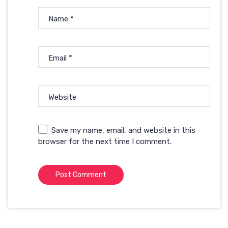
Name
*
Email
*
Website
Save my name, email, and website in this
browser for the next time I comment.