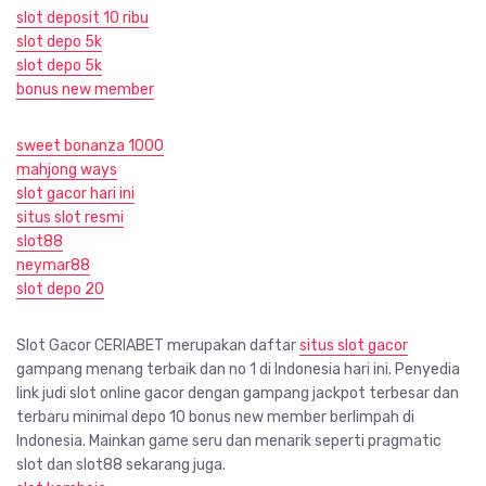
slot deposit 10 ribu
slot depo 5k
slot depo 5k
bonus new member
sweet bonanza 1000
mahjong ways
slot gacor hari ini
situs slot resmi
slot88
neymar88
slot depo 20
Slot Gacor CERIABET merupakan daftar
situs slot gacor
gampang menang terbaik dan no 1 di Indonesia hari ini. Penyedia
link judi slot online gacor dengan gampang jackpot terbesar dan
terbaru minimal depo 10 bonus new member berlimpah di
Indonesia. Mainkan game seru dan menarik seperti pragmatic
slot dan slot88 sekarang juga.