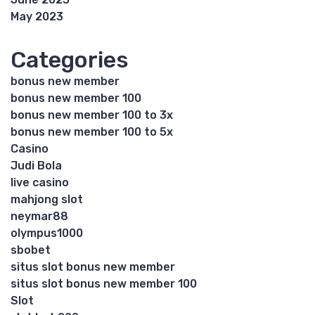
May 2023
Categories
bonus new member
bonus new member 100
bonus new member 100 to 3x
bonus new member 100 to 5x
Casino
Judi Bola
live casino
mahjong slot
neymar88
olympus1000
sbobet
situs slot bonus new member
situs slot bonus new member 100
Slot