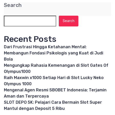
Search
Search
Recent Posts
Dari Frustrasi Hingga Ketahanan Mental:
Membangun Fondasi Psikologis yang Kuat di Judi
Bola
Mengungkap Rahasia Kemenangan di Slot Gates Of
Olympus1000
Raih Maxwin x1000 Setiap Hari di Slot Lucky Neko
Olympus 1000
Mengenal Agen Resmi SBOBET Indonesia: Terjamin
Aman dan Terpercaya
SLOT DEPO 5K: Pelajari Cara Bermain Slot Super
Mantul dengan Deposit 5 Ribu