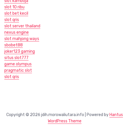
slot kamboja
slot 10 ribu
slot bet kecil
slot qris
slot server thailand
nexus engine
slot mahjong ways
sbobet88
joker123 gaming
situs slot777
game olympus
pragmatic slot
slot qris
Copyright © 2026 jdih.morowaliutara.info | Powered by
Hantus
WordPress Theme