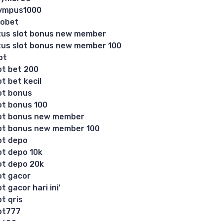
ympus1000
obet
tus slot bonus new member
tus slot bonus new member 100
ot
ot bet 200
ot bet kecil
ot bonus
ot bonus 100
ot bonus new member
ot bonus new member 100
ot depo
ot depo 10k
ot depo 20k
ot gacor
ot gacor hari ini'
ot qris
ot777