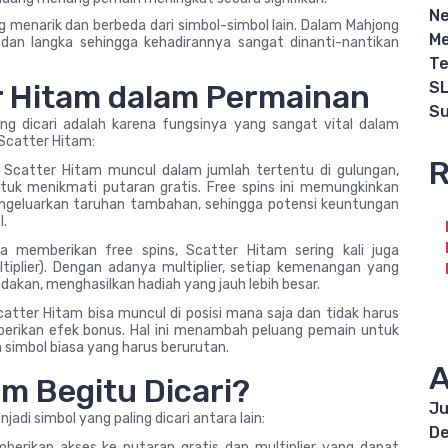
Ne
 menarik dan berbeda dari simbol-simbol lain. Dalam Mahjong
Me
dan langka sehingga kehadirannya sangat dinanti-nantikan
Te
r Hitam dalam Permainan
SL
Su
ng dicari adalah karena fungsinya yang sangat vital dalam
 Scatter Hitam:
R
a Scatter Hitam muncul dalam jumlah tertentu di gulungan,
k menikmati putaran gratis. Free spins ini memungkinkan
geluarkan taruhan tambahan, sehingga potensi keuntungan
l.
ya memberikan free spins, Scatter Hitam sering kali juga
plier). Dengan adanya multiplier, setiap kemenangan yang
ndakan, menghasilkan hadiah yang jauh lebih besar.
tter Hitam bisa muncul di posisi mana saja dan tidak harus
mberikan efek bonus. Hal ini menambah peluang pemain untuk
simbol biasa yang harus berurutan.
A
m Begitu Dicari?
Ju
i simbol yang paling dicari antara lain:
D
erikan akses ke putaran gratis dan multiplier yang dapat