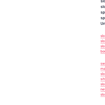
sl
sl
s
s
Un
slo
sl
sl
bo
sw
ma
slo
sit
sl
ne
sl