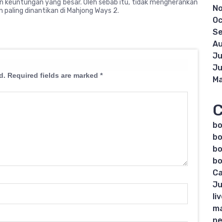
an keuntungan yang besar. Oleh sebab itu, tidak mengherankan
N
n paling dinantikan di Mahjong Ways 2.
Oc
S
Au
Ju
Ju
d.
Required fields are marked
*
Ma
C
b
bo
bo
bo
Ca
Ju
li
ma
n