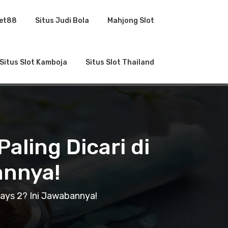
et88
Situs Judi Bola
Mahjong Slot
Situs Slot Kamboja
Situs Slot Thailand
aling Dicari di
annya!
Ways 2? Ini Jawabannya!