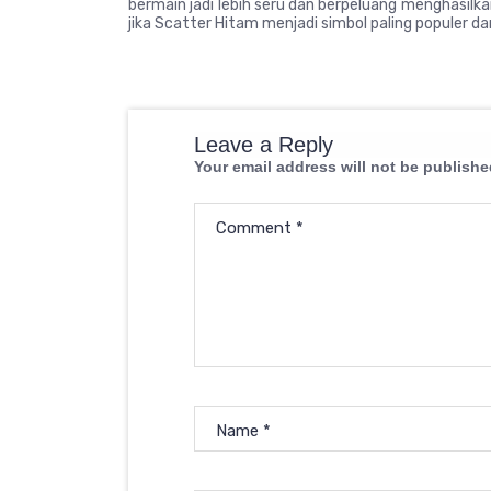
bermain jadi lebih seru dan berpeluang menghasilk
jika Scatter Hitam menjadi simbol paling populer da
Leave a Reply
Your email address will not be publishe
Comment
*
Name
*