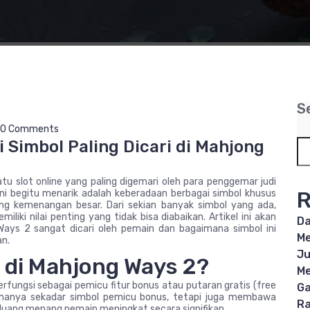
S
0 Comments
 Simbol Paling Dicari di Mahjong
tu slot online yang paling digemari oleh para penggemar judi
R
ni begitu menarik adalah keberadaan berbagai simbol khusus
ng kemenangan besar. Dari sekian banyak simbol yang ada,
liki nilai penting yang tidak bisa diabaikan. Artikel ini akan
Da
ys 2 sangat dicari oleh pemain dan bagaimana simbol ini
Me
n.
Ju
m di Mahjong Ways 2?
Me
fungsi sebagai pemicu fitur bonus atau putaran gratis (free
Ga
n hanya sekadar simbol pemicu bonus, tetapi juga membawa
Ra
ang menang pemain meningkat secara signifikan.