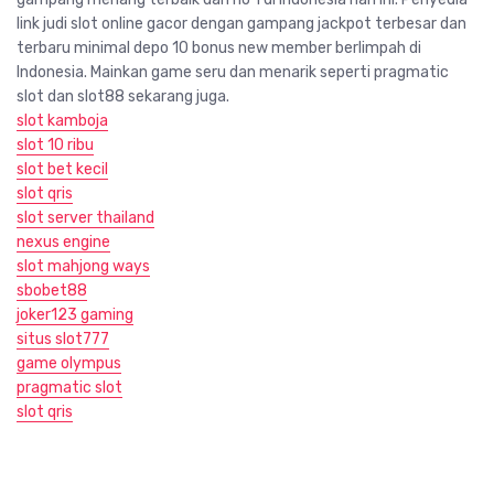
link judi slot online gacor dengan gampang jackpot terbesar dan
terbaru minimal depo 10 bonus new member berlimpah di
Indonesia. Mainkan game seru dan menarik seperti pragmatic
slot dan slot88 sekarang juga.
slot kamboja
slot 10 ribu
slot bet kecil
slot qris
slot server thailand
nexus engine
slot mahjong ways
sbobet88
joker123 gaming
situs slot777
game olympus
pragmatic slot
slot qris