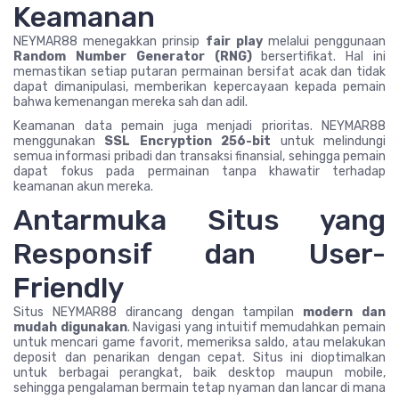
Keamanan
NEYMAR88 menegakkan prinsip
fair play
melalui penggunaan
Random Number Generator (RNG)
bersertifikat. Hal ini
memastikan setiap putaran permainan bersifat acak dan tidak
dapat dimanipulasi, memberikan kepercayaan kepada pemain
bahwa kemenangan mereka sah dan adil.
Keamanan data pemain juga menjadi prioritas. NEYMAR88
menggunakan
SSL Encryption 256-bit
untuk melindungi
semua informasi pribadi dan transaksi finansial, sehingga pemain
dapat fokus pada permainan tanpa khawatir terhadap
keamanan akun mereka.
Antarmuka Situs yang
Responsif dan User-
Friendly
Situs NEYMAR88 dirancang dengan tampilan
modern dan
mudah digunakan
. Navigasi yang intuitif memudahkan pemain
untuk mencari game favorit, memeriksa saldo, atau melakukan
deposit dan penarikan dengan cepat. Situs ini dioptimalkan
untuk berbagai perangkat, baik desktop maupun mobile,
sehingga pengalaman bermain tetap nyaman dan lancar di mana