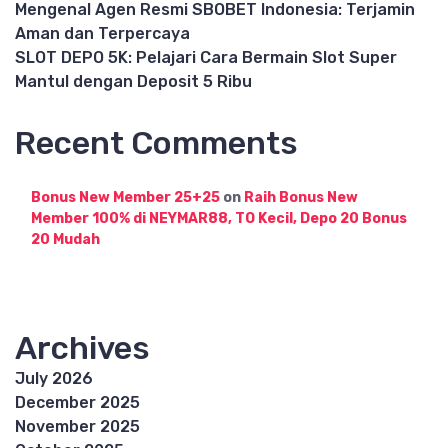
Mengenal Agen Resmi SBOBET Indonesia: Terjamin
Aman dan Terpercaya
SLOT DEPO 5K: Pelajari Cara Bermain Slot Super
Mantul dengan Deposit 5 Ribu
Recent Comments
Bonus New Member 25+25
on
Raih Bonus New
Member 100% di NEYMAR88, TO Kecil, Depo 20 Bonus
20 Mudah
Archives
July 2026
December 2025
November 2025