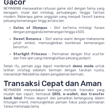
Gacor
NEYMAR88 menawarkan ratusan game slot dengan tema yang
beragam, mulai dari mitologi, petualangan, hingga fantasi
modern. Beberapa game unggulan yang menjadi favorit karena
peluang kemenangan tinggi antara lain:
Gates of Olympus
– Slot bertema mitologi Yunani
dengan pengganda kemenangan hingga x500.
Sweet Bonanza
– Slot warna-warni dengan mekanisme
jatuh simbol, memungkinkan kombinasi kemenangan
beruntun.
Starlight Princess
– Permainan dengan fitur scatter
dan free spin yang meningkatkan peluang jackpot.
Selain itu, pemain juga dapat menikmati
demo mode
untuk
latihan strategi sebelum bermain dengan taruhan nyata,
menambah fleksibilitas dalam pengalaman bermain.
Transaksi Cepat dan Aman
NEYMAR88 menyediakan berbagai metode transaksi yang
mudah dan cepat, termasuk
QRIS, e-wallet, dan transfer
bank lokal
. Proses deposit dan penarikan berlangsung dalam
hitungan menit, memungkinkan pemain fokus pada permainan
tanpa menunggu lama.