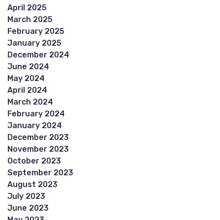
April 2025
March 2025
February 2025
January 2025
December 2024
June 2024
May 2024
April 2024
March 2024
February 2024
January 2024
December 2023
November 2023
October 2023
September 2023
August 2023
July 2023
June 2023
May 2023