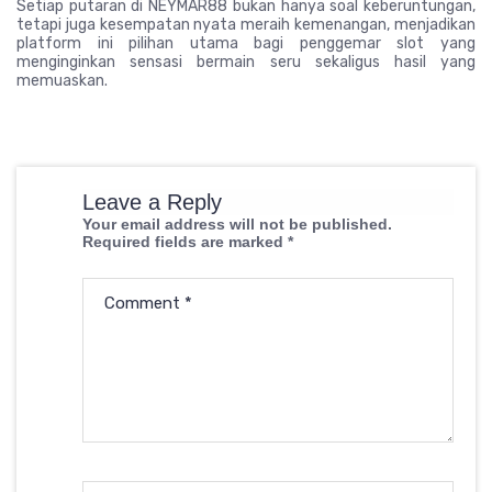
Setiap putaran di NEYMAR88 bukan hanya soal keberuntungan,
tetapi juga kesempatan nyata meraih kemenangan, menjadikan
platform ini pilihan utama bagi penggemar slot yang
menginginkan sensasi bermain seru sekaligus hasil yang
memuaskan.
Leave a Reply
Your email address will not be published.
Required fields are marked
*
Comment
*