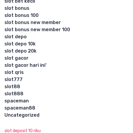
slot bet kecil
slot bonus
slot bonus 100
slot bonus new member
slot bonus new member 100
slot depo
slot depo 10k
slot depo 20k
slot gacor
slot gacor hari ini'
slot qris
slot777
slot88
slot888
spaceman
spaceman88
Uncategorized
slot deposit 10 ribu