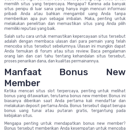
memilih situs yang terpercaya. Mengapa? Karena ada banyak
situs penipu di luar sana yang hanya ingin mencuri informasi
pribadi Anda atau bahkan mengambil uang Anda tanpa
memberikan apa pun sebagai imbalan. Maka, penting untuk
melakukan penelitian dan memastikan situs yang Anda pilih
memiliki reputasi yang baik.
Salah satu cara untuk memastikan kepercayaan situs tersebut
adalah dengan membaca ulasan dari para pemain yang telah
mencoba situs tersebut sebelumnya. Ulasan ini mungkin dapat
Anda temukan di forum atau situs review. Baca pengalaman
orang lain dan cari tahu tentang kehandalan situs tersebut,
proses penarikan dana, dan kualitas permainannya.
Manfaat Bonus New
Member
Ketika mencari situs slot terpercaya, penting untuk melihat
bonus yang ditawarkan, terutama bonus new member. Bonus ini
biasanya diberikan saat Anda pertama kali mendaftar dan
melakukan deposit pertama Anda. Bonus tersebut dapat berupa
bonus uang tunai atau putaran gratis, tergantung pada
kebijakan situs.
Mengapa penting untuk mendapatkan bonus new member?
Bonus tersebut memberikan Anda kesempatan untuk mencoba