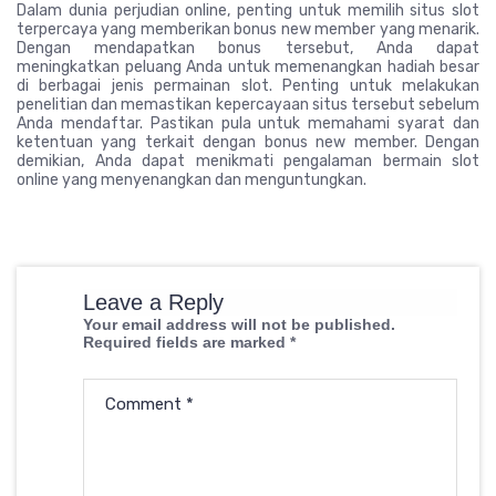
Dalam dunia perjudian online, penting untuk memilih situs slot
terpercaya yang memberikan bonus new member yang menarik.
Dengan mendapatkan bonus tersebut, Anda dapat
meningkatkan peluang Anda untuk memenangkan hadiah besar
di berbagai jenis permainan slot. Penting untuk melakukan
penelitian dan memastikan kepercayaan situs tersebut sebelum
Anda mendaftar. Pastikan pula untuk memahami syarat dan
ketentuan yang terkait dengan bonus new member. Dengan
demikian, Anda dapat menikmati pengalaman bermain slot
online yang menyenangkan dan menguntungkan.
Leave a Reply
Your email address will not be published.
Required fields are marked
*
Comment
*