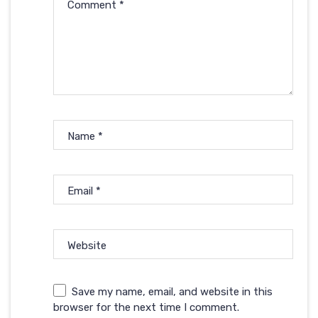
Comment
*
Name
*
Email
*
Website
Save my name, email, and website in this
browser for the next time I comment.