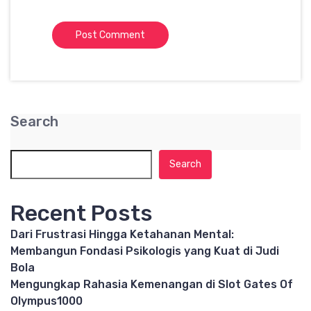
Search
Search
Recent Posts
Dari Frustrasi Hingga Ketahanan Mental:
Membangun Fondasi Psikologis yang Kuat di Judi
Bola
Mengungkap Rahasia Kemenangan di Slot Gates Of
Olympus1000