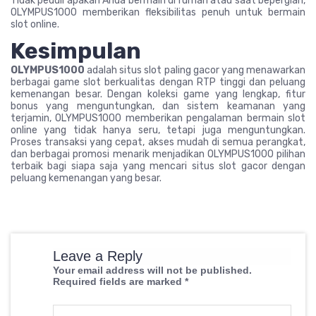
Tidak peduli apakah Anda bermain di rumah atau saat bepergian,
OLYMPUS1000 memberikan fleksibilitas penuh untuk bermain
slot online.
Kesimpulan
OLYMPUS1000
adalah situs slot paling gacor yang menawarkan
berbagai game slot berkualitas dengan RTP tinggi dan peluang
kemenangan besar. Dengan koleksi game yang lengkap, fitur
bonus yang menguntungkan, dan sistem keamanan yang
terjamin, OLYMPUS1000 memberikan pengalaman bermain slot
online yang tidak hanya seru, tetapi juga menguntungkan.
Proses transaksi yang cepat, akses mudah di semua perangkat,
dan berbagai promosi menarik menjadikan OLYMPUS1000 pilihan
terbaik bagi siapa saja yang mencari situs slot gacor dengan
peluang kemenangan yang besar.
Leave a Reply
Your email address will not be published.
Required fields are marked
*