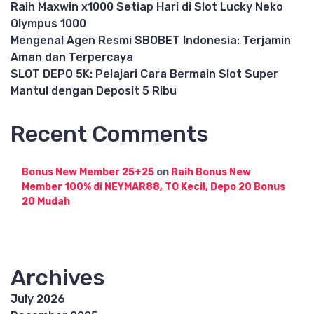
Raih Maxwin x1000 Setiap Hari di Slot Lucky Neko
Olympus 1000
Mengenal Agen Resmi SBOBET Indonesia: Terjamin
Aman dan Terpercaya
SLOT DEPO 5K: Pelajari Cara Bermain Slot Super
Mantul dengan Deposit 5 Ribu
Recent Comments
Bonus New Member 25+25
on
Raih Bonus New
Member 100% di NEYMAR88, TO Kecil, Depo 20 Bonus
20 Mudah
Archives
July 2026