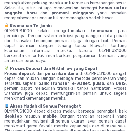
meningkatkan peluang mereka untuk meraih kemenangan besar.
Selain itu, situs ini juga menawarkan berbagai
bonus untuk
anggota baru
dan
promosi mingguan
yang semakin
memperbesar peluang untuk memenangkan hadiah besar.
Keamanan Terjamin
OLYMPUS1000 selalu mengutamakan
keamanan
para
pemainnya. Dengan sistem enkripsi yang canggih, data pribadi
dan transaksi keuangan pemain dijaga dengan baik. Pemain
dapat bermain dengan tenang tanpa khawatir tentang
keamanan informasi mereka, karena OLYMPUS1000
berkomitmen untuk memberikan pengalaman bermain yang
aman dan terpercaya.
Proses Deposit dan Withdraw yang Cepat
Proses
deposit
dan
penarikan dana
di OLYMPUS1000 sangat
cepat dan mudah. Dengan berbagai metode pembayaran yang
tersedia, seperti
bank transfer
,
e-wallet
,
pulsa
, dan
QRIS
,
pemain dapat melakukan transaksi tanpa hambatan. Proses
withdraw juga cepat, memungkinkan pemain untuk segera
menikmati kemenangan mereka.
Akses Mudah di Semua Perangkat
OLYMPUS1000 dapat diakses melalui berbagai perangkat, baik
desktop
maupun
mobile
. Dengan tampilan responsif yang
memudahkan navigasi di semua ukuran layar, pemain dapat
menikmati game favorit mereka kapan saja dan di mana saja.