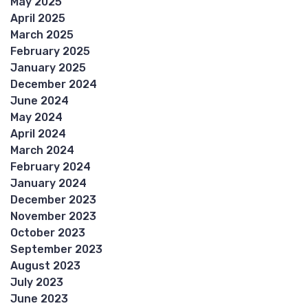
May 2025
April 2025
March 2025
February 2025
January 2025
December 2024
June 2024
May 2024
April 2024
March 2024
February 2024
January 2024
December 2023
November 2023
October 2023
September 2023
August 2023
July 2023
June 2023