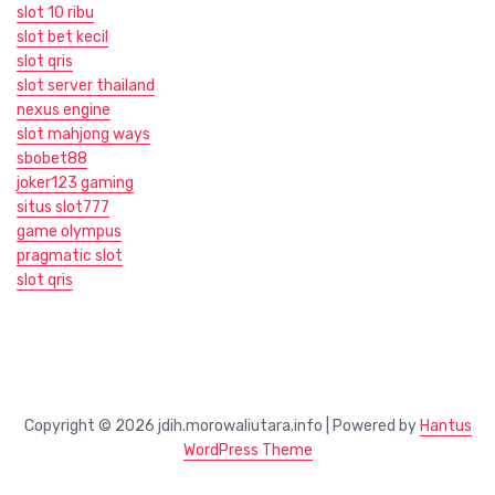
slot 10 ribu
slot bet kecil
slot qris
slot server thailand
nexus engine
slot mahjong ways
sbobet88
joker123 gaming
situs slot777
game olympus
pragmatic slot
slot qris
Copyright © 2026 jdih.morowaliutara.info | Powered by
Hantus
WordPress Theme