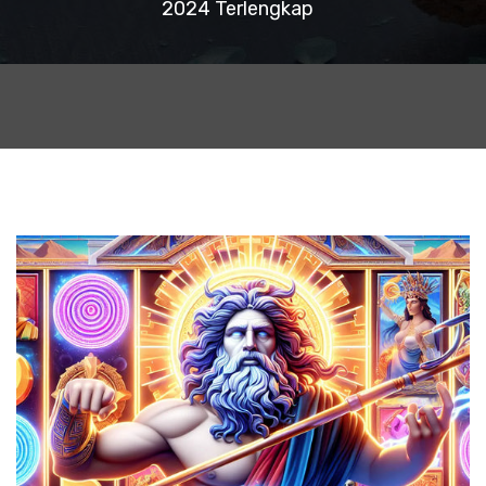
2024 Terlengkap