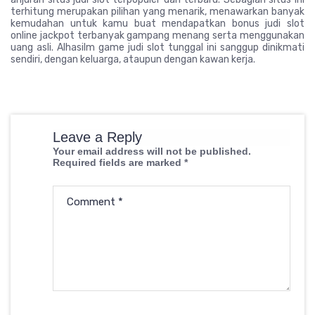
terhitung merupakan pilihan yang menarik, menawarkan banyak
kemudahan untuk kamu buat mendapatkan bonus judi slot
online jackpot terbanyak gampang menang serta menggunakan
uang asli. Alhasilm game judi slot tunggal ini sanggup dinikmati
sendiri, dengan keluarga, ataupun dengan kawan kerja.
Leave a Reply
Your email address will not be published.
Required fields are marked
*
Comment
*