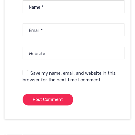
Name
*
Email
*
Website
Save my name, email, and website in this
browser for the next time I comment.