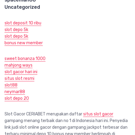
Uncategorized
slot deposit 10 ribu
slot depo 5k
slot depo 5k
bonus new member
sweet bonanza 1000
mahjong ways
slot gacor hari ini
situs slot resmi
slot88
neymar88
slot depo 20
Slot Gacor CERIABET merupakan daftar
situs slot gacor
gampang menang terbaik dan no 1 di Indonesia hari ini. Penyedia
link judi slot online gacor dengan gampang jackpot terbesar dan
terbaru minimal depo 10 bonus new member berlimpah di