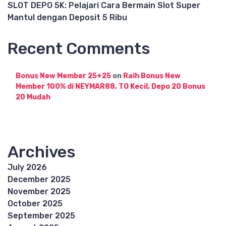
SLOT DEPO 5K: Pelajari Cara Bermain Slot Super
Mantul dengan Deposit 5 Ribu
Recent Comments
Bonus New Member 25+25
on
Raih Bonus New
Member 100% di NEYMAR88, TO Kecil, Depo 20 Bonus
20 Mudah
Archives
July 2026
December 2025
November 2025
October 2025
September 2025