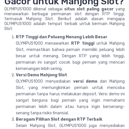
Gacor untuk Mahjong Slot?
OLYMPUS1000 dikenal sebagai
situs slot paling gacor
yang
menawarkan berbagai permainan slot dengan RTP tinggi,
termasuk Mahjong Slot. Berikut adalah alasan mengapa
OLYMPUS1000 adalah tempat terbaik untuk bermain Mahjong
Slot:
RTP Tinggi dan Peluang Menang Lebih Besar
OLYMPUS1000 menawarkan
RTP tinggi
untuk Mahjong
Slot, memastikan bahwa pemain memiliki peluang lebih
besar untuk menang. Dengan RTP yang lebih tinggi,
permainan ini sangat cocok bagi pemain yang mencari
kemenangan lebih sering.
Versi Demo Mahjong Slot
OLYMPUS1000 menyediakan
versi demo
dari Mahjong
Slot, yang memungkinkan pemain untuk mencoba
permainan tanpa harus melakukan deposit. Versi demo ini
sangat berguna bagi pemain yang ingin memahami
permainan lebih dalam atau hanya ingin bersenang-
senang tanpa risiko finansial.
Beragam Pilihan Slot dengan RTP Terbaik
Selain Mahjong Slot, OLYMPUS1000 juga menyediakan