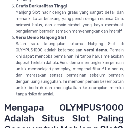
Grafis Berkualitas Tinggi
Mahjong Slot hadir dengan grafis yang sangat detail dan
menarik. Latar belakang yang penuh dengan nuansa Cina,
animasi halus, dan desain simbol yang kaya membuat
pengalaman bermain semakin menyenangkan dan imersif.
Versi Demo Mahjong Slot
Salah satu keunggulan utama Mahjong Slot di
OLYMPUS1000 adalah ketersediaan
versi demo
. Pemain
kini dapat mencoba permainan ini tanpa harus melakukan
deposit terlebih dahulu. Versi demo memungkinkan pemain
untuk mempelajari gameplay, mengenal fitur-fitur bonus,
dan merasakan sensasi permainan sebelum bermain
dengan uang sungguhan. Ini memberi pemain kesempatan
untuk berlatih dan meningkatkan keterampilan mereka
tanpa risiko finansial.
Mengapa OLYMPUS1000
Adalah Situs Slot Paling