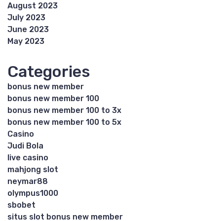
August 2023
July 2023
June 2023
May 2023
Categories
bonus new member
bonus new member 100
bonus new member 100 to 3x
bonus new member 100 to 5x
Casino
Judi Bola
live casino
mahjong slot
neymar88
olympus1000
sbobet
situs slot bonus new member