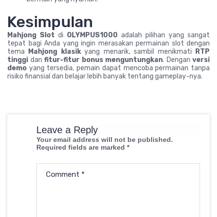
Kesimpulan
Mahjong Slot
di
OLYMPUS1000
adalah pilihan yang sangat
tepat bagi Anda yang ingin merasakan permainan slot dengan
tema
Mahjong klasik
yang menarik, sambil menikmati
RTP
tinggi
dan
fitur-fitur bonus menguntungkan
. Dengan
versi
demo
yang tersedia, pemain dapat mencoba permainan tanpa
risiko finansial dan belajar lebih banyak tentang gameplay-nya.
Leave a Reply
Your email address will not be published.
Required fields are marked
*
Comment
*