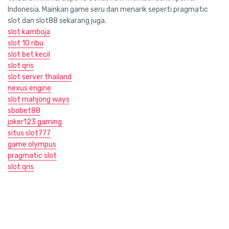
Indonesia. Mainkan game seru dan menarik seperti pragmatic
slot dan slot88 sekarang juga.
slot kamboja
slot 10 ribu
slot bet kecil
slot qris
slot server thailand
nexus engine
slot mahjong ways
sbobet88
joker123 gaming
situs slot777
game olympus
pragmatic slot
slot qris