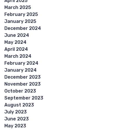
April 2025
March 2025
February 2025
January 2025
December 2024
June 2024
May 2024
April 2024
March 2024
February 2024
January 2024
December 2023
November 2023
October 2023
September 2023
August 2023
July 2023
June 2023
May 2023