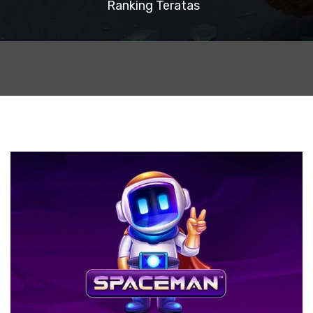
Ranking Teratas