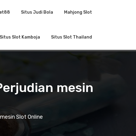
et88
Situs Judi Bola
Mahjong Slot
Situs Slot Kamboja
Situs Slot Thailand
erjudian mesin
esin Slot Online