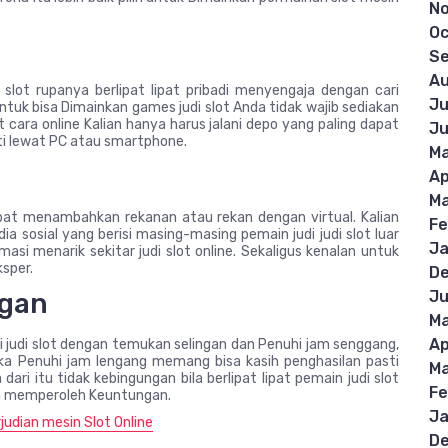
N
Oc
S
Au
slot rupanya berlipat lipat pribadi menyengaja dengan cari
Ju
tuk bisa Dimainkan games judi slot Anda tidak wajib sediakan
t cara online Kalian hanya harus jalani depo yang paling dapat
Ju
ti lewat PC atau smartphone.
Ma
Ap
Ma
pat menambahkan rekanan atau rekan dengan virtual. Kalian
Fe
 sosial yang berisi masing-masing pemain judi judi slot luar
Ja
rmasi menarik sekitar judi slot online. Sekaligus kenalan untuk
ksper.
D
gan
Ju
Ma
Ap
 judi slot dengan temukan selingan dan Penuhi jam senggang,
ika Penuhi jam lengang memang bisa kasih penghasilan pasti
Ma
ari itu tidak kebingungan bila berlipat lipat pemain judi slot
Fe
n memperoleh Keuntungan.
Ja
udian mesin Slot Online
D