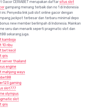
ot Gacor CERIABET merupakan daftar
situs slot
cor
gampang menang terbaik dan no 1 di Indonesia
i ini. Penyedia link judi slot online gacor dengan
mpang jackpot terbesar dan terbaru minimal depo
 bonus new member berlimpah di Indonesia. Mainkan
me seru dan menarik seperti pragmatic slot dan
ot88 sekarang juga.
ot kamboja
t 10 ribu
t bet kecil
t qris
t server thailand
xus engine
ot mahjong ways
obet88
ker123 gaming
tus slot777
me olympus
agmatic slot
t qris