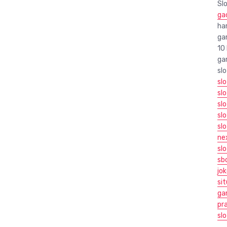
Sl
ga
har
ga
10
ga
sl
sl
slo
slo
slo
slo
ne
sl
sb
jo
si
ga
pr
slo