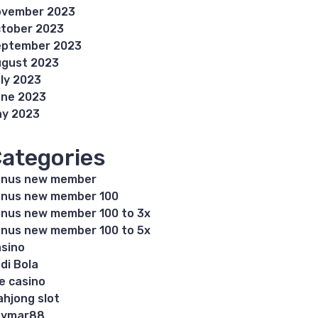
ovember 2023
tober 2023
eptember 2023
gust 2023
ly 2023
ne 2023
y 2023
ategories
onus new member
nus new member 100
nus new member 100 to 3x
nus new member 100 to 5x
sino
di Bola
ve casino
hjong slot
eymar88