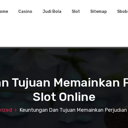
ome
Casino
Judi Bola
Slot
Sitemap
Sbob
n Tujuan Memainkan P
Slot Online
rized
Keuntungan Dan Tujuan Memainkan Perjudian m