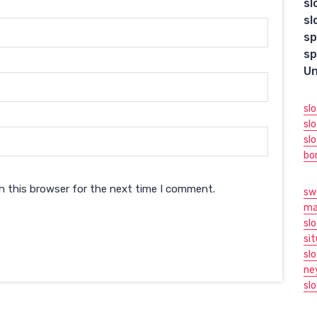
sl
sl
s
s
Un
slo
sl
sl
bo
n this browser for the next time I comment.
sw
ma
slo
sit
sl
ne
sl