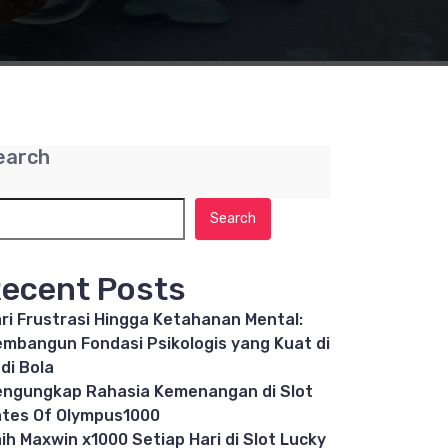
earch
Search
ecent Posts
ri Frustrasi Hingga Ketahanan Mental:
mbangun Fondasi Psikologis yang Kuat di
di Bola
ngungkap Rahasia Kemenangan di Slot
tes Of Olympus1000
ih Maxwin x1000 Setiap Hari di Slot Lucky