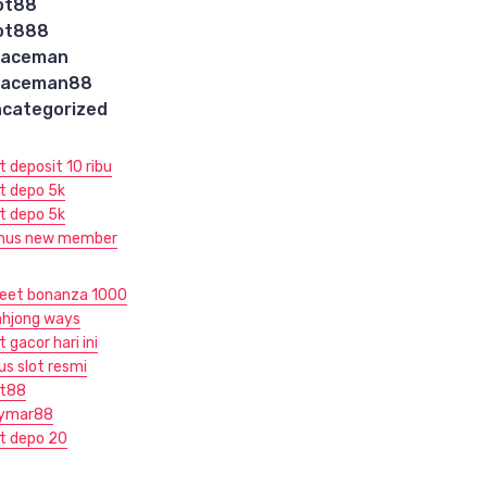
ot88
ot888
paceman
paceman88
categorized
t deposit 10 ribu
ot depo 5k
ot depo 5k
nus new member
eet bonanza 1000
hjong ways
t gacor hari ini
us slot resmi
ot88
ymar88
ot depo 20