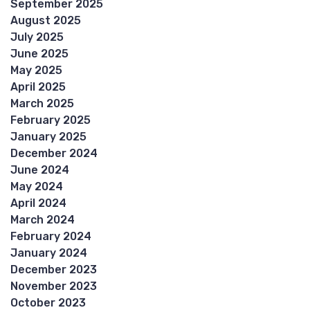
September 2025
August 2025
July 2025
June 2025
May 2025
April 2025
March 2025
February 2025
January 2025
December 2024
June 2024
May 2024
April 2024
March 2024
February 2024
January 2024
December 2023
November 2023
October 2023