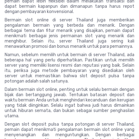
pemain dapat lebih fleksibel dalam melakukan transaksi dan
dapat bermain kapanpun dan dimanapun tanpa harus repot
dengan pembayaran konvensional.
Bermain slot online di server Thailand juga memberikan
pengalaman bermain yang berbeda dan menarik. Dengan
berbagai tema dan fitur menarik yang disajikan, pemain dapat
menikmati berbagai jenis permainan slot yang menarik dan
menghibur. Selain itu, server Thailand juga sering kali
menawarkan promosi dan bonus menarik untuk para pemainnya.
Namun, sebelum memilih untuk bermain di server Thailand, ada
beberapa hal yang perlu diperhatikan. Pastikan untuk memilih
server yang memiliki lisensi resmi dan reputasi yang baik. Selain
itu, periksa juga metode pembayaran yang disediakan oleh
server untuk memastikan bahwa slot deposit pulsa tanpa
potongan adalah salah satunya.
Dalam bermain slot online, penting untuk selalu bermain dengan
bijak dan bertanggung jawab. Tentukan batasan deposit dan
waktu bermain Anda untuk menghindari kecanduan dan kerugian
yang tidak diinginkan. Selalu ingat bahwa judi harus dimainkan
untuk hiburan semata, dan bukan sebagai sumber penghasilan
utama.
Dengan slot deposit pulsa tanpa potongan di server Thailand,
pemain dapat menikmati pengalaman bermain slot online yang
menyenangkan dan menguntungkan. Dengan berbagai