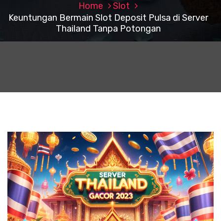
Home
Slot
Keuntungan Bermain Slot Deposit Pulsa di Server
Thailand Tanpa Potongan