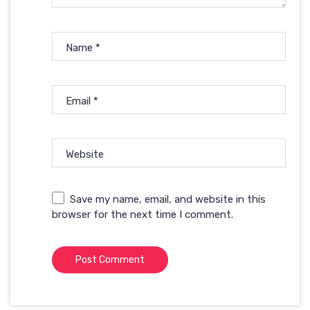
Name
*
Email
*
Website
Save my name, email, and website in this
browser for the next time I comment.