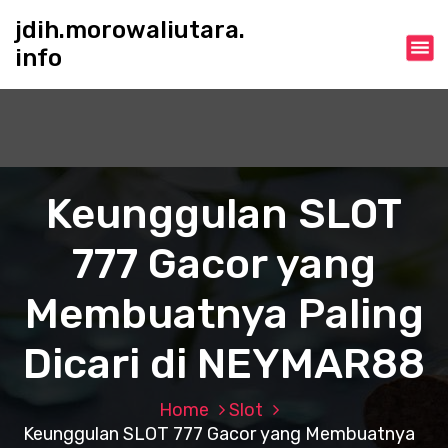
S
jdih.morowaliutara.
k
info
i
p
t
o
c
o
n
Keunggulan SLOT
t
e
777 Gacor yang
n
t
Membuatnya Paling
Dicari di NEYMAR88
Home
Slot
Keunggulan SLOT 777 Gacor yang Membuatnya