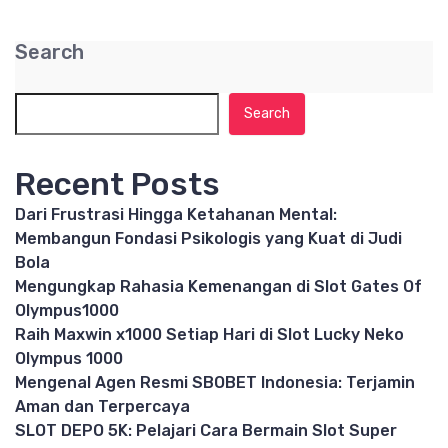
Search
Search
Recent Posts
Dari Frustrasi Hingga Ketahanan Mental:
Membangun Fondasi Psikologis yang Kuat di Judi
Bola
Mengungkap Rahasia Kemenangan di Slot Gates Of
Olympus1000
Raih Maxwin x1000 Setiap Hari di Slot Lucky Neko
Olympus 1000
Mengenal Agen Resmi SBOBET Indonesia: Terjamin
Aman dan Terpercaya
SLOT DEPO 5K: Pelajari Cara Bermain Slot Super