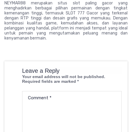
NEYMAR88 merupakan situs slot paling gacor yang
menghadirkan berbagai pilihan permainan dengan tingkat
kemenangan tinggi, termasuk SLOT 777 Gacor yang terkenal
dengan RTP tinggi dan desain grafis yang memukau. Dengan
kombinasi kualitas game, kemudahan akses, dan layanan
pelanggan yang handal, platform ini menjadi tempat yang ideal
untuk pemain yang mengutamakan peluang menang dan
kenyamanan bermain.
Leave a Reply
Your email address will not be published.
Required fields are marked
*
Comment
*