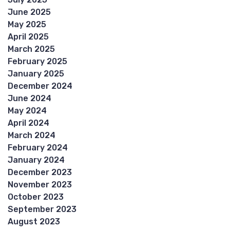
June 2025
May 2025
April 2025
March 2025
February 2025
January 2025
December 2024
June 2024
May 2024
April 2024
March 2024
February 2024
January 2024
December 2023
November 2023
October 2023
September 2023
August 2023