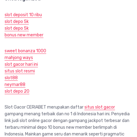
slot deposit 10 ribu
slot depo 5k
slot depo 5k
bonus new member
sweet bonanza 1000
mahjong ways
slot gacor hari ini
situs slot resmi
slot88
neymar88
slot depo 20
Slot Gacor CERIABET merupakan daftar
situs slot gacor
gampang menang terbaik dan no 1 di Indonesia hari ini. Penyedia
link judi slot online gacor dengan gampang jackpot terbesar dan
terbaru minimal depo 10 bonus new member berlimpah di
Indonesia. Mainkan game seru dan menarik seperti pragmatic