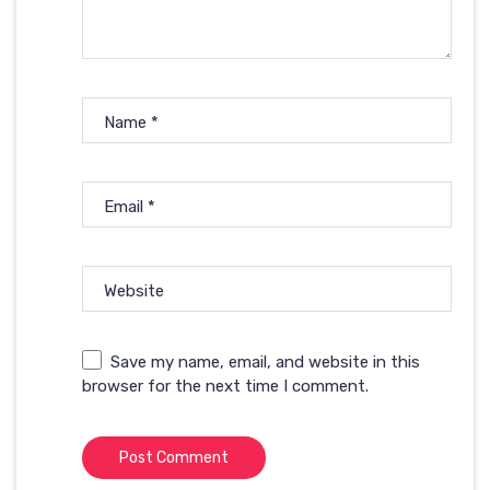
Name
*
Email
*
Website
Save my name, email, and website in this
browser for the next time I comment.