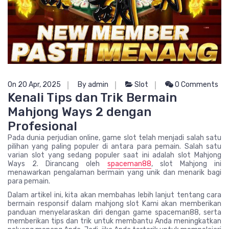
On 20 Apr, 2025
By admin
Slot
0 Comments
Kenali Tips dan Trik Bermain
Mahjong Ways 2 dengan
Profesional
Pada dunia perjudian online, game slot telah menjadi salah satu
pilihan yang paling populer di antara para pemain. Salah satu
varian slot yang sedang populer saat ini adalah slot Mahjong
Ways 2. Dirancang oleh
spaceman88
, slot Mahjong ini
menawarkan pengalaman bermain yang unik dan menarik bagi
para pemain.
Dalam artikel ini, kita akan membahas lebih lanjut tentang cara
bermain responsif dalam mahjong slot Kami akan memberikan
panduan menyelaraskan diri dengan game spaceman88, serta
memberikan tips dan trik untuk membantu Anda meningkatkan