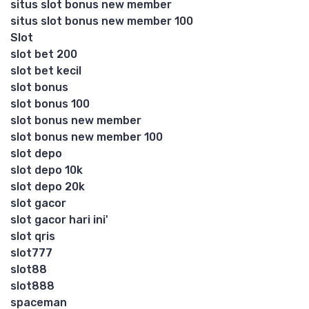
situs slot bonus new member
situs slot bonus new member 100
Slot
slot bet 200
slot bet kecil
slot bonus
slot bonus 100
slot bonus new member
slot bonus new member 100
slot depo
slot depo 10k
slot depo 20k
slot gacor
slot gacor hari ini'
slot qris
slot777
slot88
slot888
spaceman