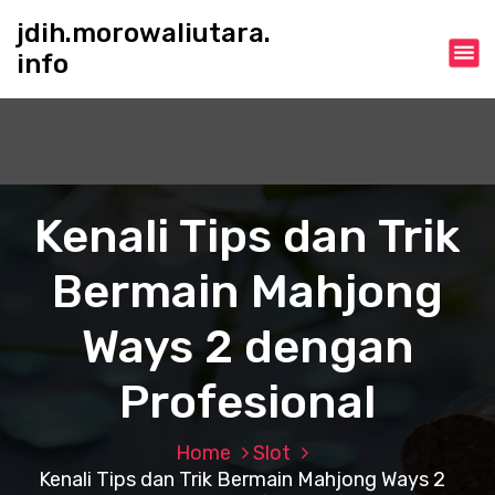
S
jdih.morowaliutara.
k
info
i
p
t
o
c
o
n
Kenali Tips dan Trik
t
e
Bermain Mahjong
n
t
Ways 2 dengan
Profesional
Home
Slot
Kenali Tips dan Trik Bermain Mahjong Ways 2