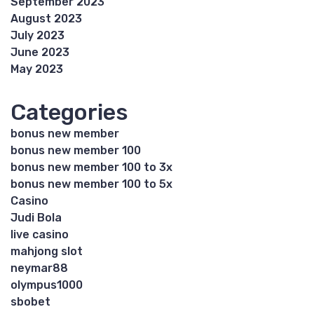
September 2023
August 2023
July 2023
June 2023
May 2023
Categories
bonus new member
bonus new member 100
bonus new member 100 to 3x
bonus new member 100 to 5x
Casino
Judi Bola
live casino
mahjong slot
neymar88
olympus1000
sbobet