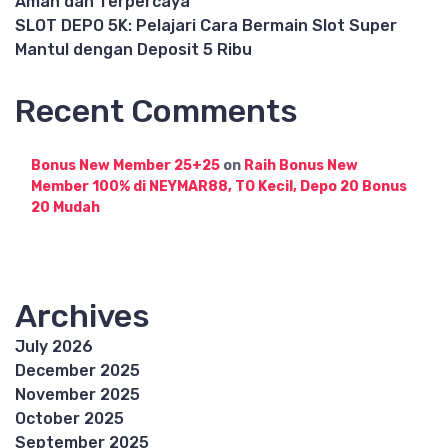
Aman dan Terpercaya
SLOT DEPO 5K: Pelajari Cara Bermain Slot Super
Mantul dengan Deposit 5 Ribu
Recent Comments
Bonus New Member 25+25
on
Raih Bonus New
Member 100% di NEYMAR88, TO Kecil, Depo 20 Bonus
20 Mudah
Archives
July 2026
December 2025
November 2025
October 2025
September 2025