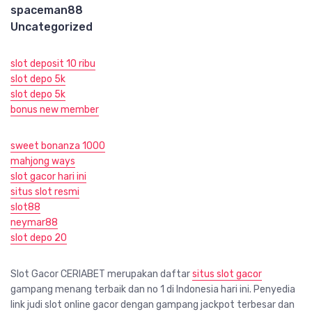
spaceman88
Uncategorized
slot deposit 10 ribu
slot depo 5k
slot depo 5k
bonus new member
sweet bonanza 1000
mahjong ways
slot gacor hari ini
situs slot resmi
slot88
neymar88
slot depo 20
Slot Gacor CERIABET merupakan daftar
situs slot gacor
gampang menang terbaik dan no 1 di Indonesia hari ini. Penyedia
link judi slot online gacor dengan gampang jackpot terbesar dan