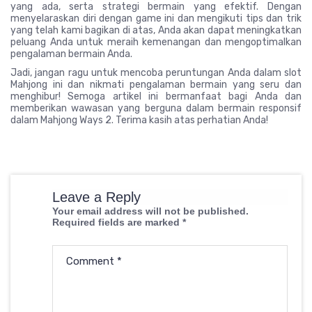
yang ada, serta strategi bermain yang efektif. Dengan
menyelaraskan diri dengan game ini dan mengikuti tips dan trik
yang telah kami bagikan di atas, Anda akan dapat meningkatkan
peluang Anda untuk meraih kemenangan dan mengoptimalkan
pengalaman bermain Anda.
Jadi, jangan ragu untuk mencoba peruntungan Anda dalam slot
Mahjong ini dan nikmati pengalaman bermain yang seru dan
menghibur! Semoga artikel ini bermanfaat bagi Anda dan
memberikan wawasan yang berguna dalam bermain responsif
dalam Mahjong Ways 2. Terima kasih atas perhatian Anda!
Leave a Reply
Your email address will not be published.
Required fields are marked
*
Comment
*