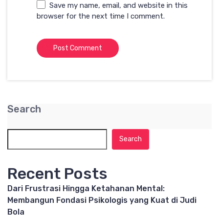
Save my name, email, and website in this
browser for the next time I comment.
Search
Search
Recent Posts
Dari Frustrasi Hingga Ketahanan Mental:
Membangun Fondasi Psikologis yang Kuat di Judi
Bola