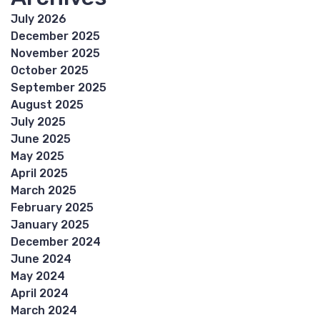
July 2026
December 2025
November 2025
October 2025
September 2025
August 2025
July 2025
June 2025
May 2025
April 2025
March 2025
February 2025
January 2025
December 2024
June 2024
May 2024
April 2024
March 2024