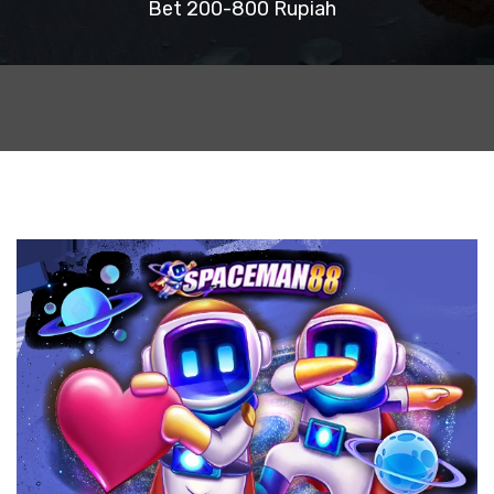
Bet 200-800 Rupiah