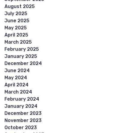
August 2025
July 2025
June 2025
May 2025
April 2025
March 2025
February 2025
January 2025
December 2024
June 2024
May 2024
April 2024
March 2024
February 2024
January 2024
December 2023
November 2023
October 2023