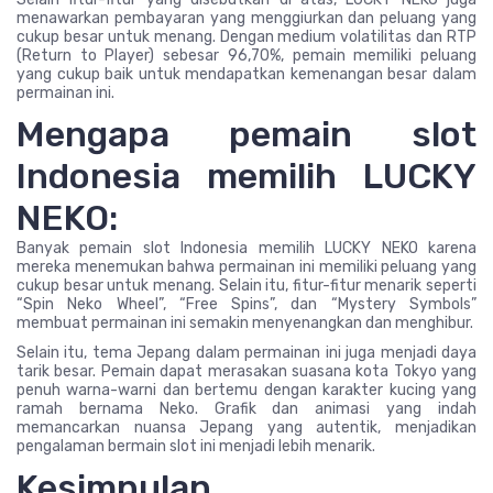
menawarkan pembayaran yang menggiurkan dan peluang yang
cukup besar untuk menang. Dengan medium volatilitas dan RTP
(Return to Player) sebesar 96,70%, pemain memiliki peluang
yang cukup baik untuk mendapatkan kemenangan besar dalam
permainan ini.
Mengapa pemain slot
Indonesia memilih LUCKY
NEKO:
Banyak pemain slot Indonesia memilih LUCKY NEKO karena
mereka menemukan bahwa permainan ini memiliki peluang yang
cukup besar untuk menang. Selain itu, fitur-fitur menarik seperti
“Spin Neko Wheel”, “Free Spins”, dan “Mystery Symbols”
membuat permainan ini semakin menyenangkan dan menghibur.
Selain itu, tema Jepang dalam permainan ini juga menjadi daya
tarik besar. Pemain dapat merasakan suasana kota Tokyo yang
penuh warna-warni dan bertemu dengan karakter kucing yang
ramah bernama Neko. Grafik dan animasi yang indah
memancarkan nuansa Jepang yang autentik, menjadikan
pengalaman bermain slot ini menjadi lebih menarik.
Kesimpulan