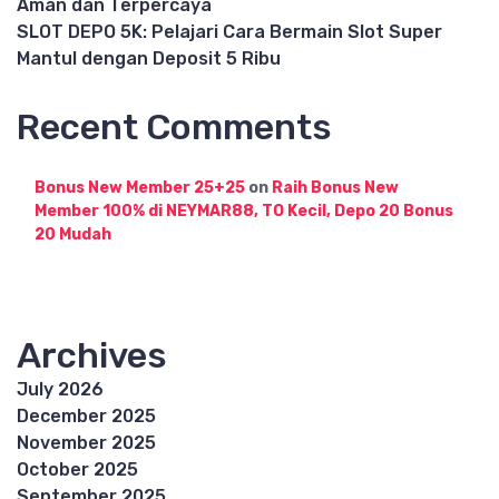
Aman dan Terpercaya
SLOT DEPO 5K: Pelajari Cara Bermain Slot Super
Mantul dengan Deposit 5 Ribu
Recent Comments
Bonus New Member 25+25
on
Raih Bonus New
Member 100% di NEYMAR88, TO Kecil, Depo 20 Bonus
20 Mudah
Archives
July 2026
December 2025
November 2025
October 2025
September 2025