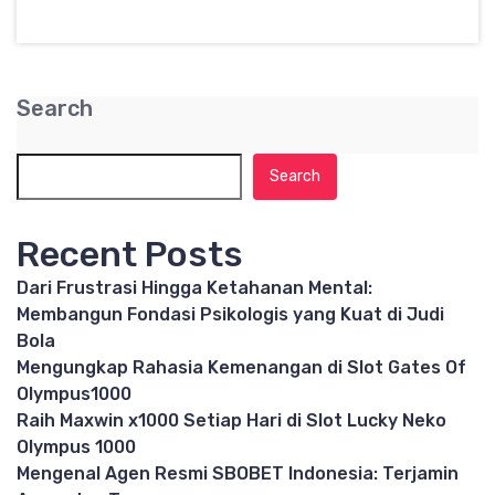
Search
Search
Recent Posts
Dari Frustrasi Hingga Ketahanan Mental:
Membangun Fondasi Psikologis yang Kuat di Judi
Bola
Mengungkap Rahasia Kemenangan di Slot Gates Of
Olympus1000
Raih Maxwin x1000 Setiap Hari di Slot Lucky Neko
Olympus 1000
Mengenal Agen Resmi SBOBET Indonesia: Terjamin