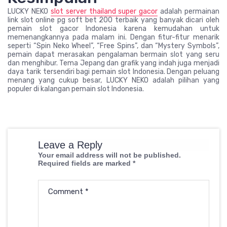
LUCKY NEKO
slot server thailand super gacor
adalah permainan
link slot online pg soft bet 200 terbaik yang banyak dicari oleh
pemain slot gacor Indonesia karena kemudahan untuk
memenangkannya pada malam ini. Dengan fitur-fitur menarik
seperti “Spin Neko Wheel”, “Free Spins”, dan “Mystery Symbols”,
pemain dapat merasakan pengalaman bermain slot yang seru
dan menghibur. Tema Jepang dan grafik yang indah juga menjadi
daya tarik tersendiri bagi pemain slot Indonesia. Dengan peluang
menang yang cukup besar, LUCKY NEKO adalah pilihan yang
populer di kalangan pemain slot Indonesia.
Leave a Reply
Your email address will not be published.
Required fields are marked
*
Comment
*