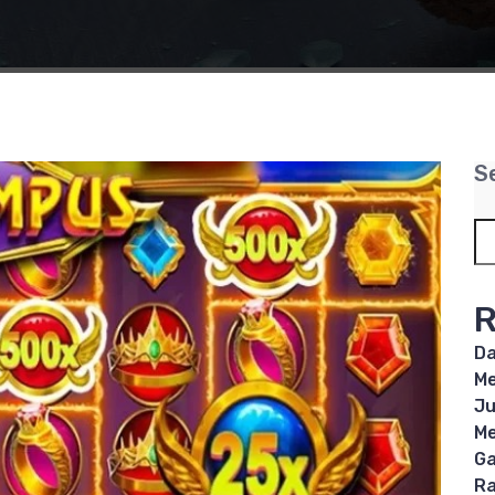
S
R
Da
Me
Ju
Me
Ga
Ra