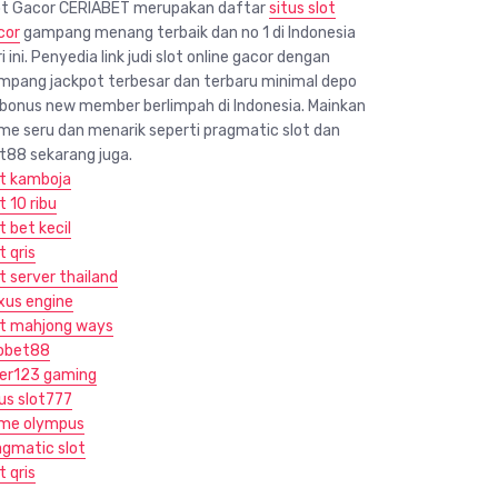
ot Gacor CERIABET merupakan daftar
situs slot
cor
gampang menang terbaik dan no 1 di Indonesia
i ini. Penyedia link judi slot online gacor dengan
mpang jackpot terbesar dan terbaru minimal depo
 bonus new member berlimpah di Indonesia. Mainkan
me seru dan menarik seperti pragmatic slot dan
ot88 sekarang juga.
ot kamboja
t 10 ribu
t bet kecil
t qris
t server thailand
xus engine
ot mahjong ways
obet88
ker123 gaming
tus slot777
me olympus
agmatic slot
t qris