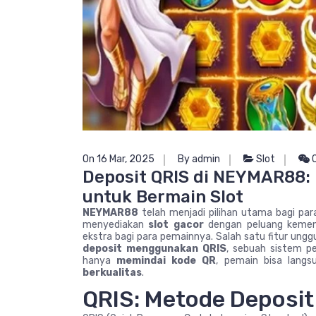
On 16 Mar, 2025
By admin
Slot
0
Deposit QRIS di NEYMAR88:
untuk Bermain Slot
NEYMAR88
telah menjadi pilihan utama bagi par
menyediakan
slot gacor
dengan peluang kemena
ekstra bagi para pemainnya. Salah satu fitur un
deposit menggunakan QRIS
, sebuah sistem 
hanya
memindai kode QR
, pemain bisa lang
berkualitas
.
QRIS: Metode Deposit