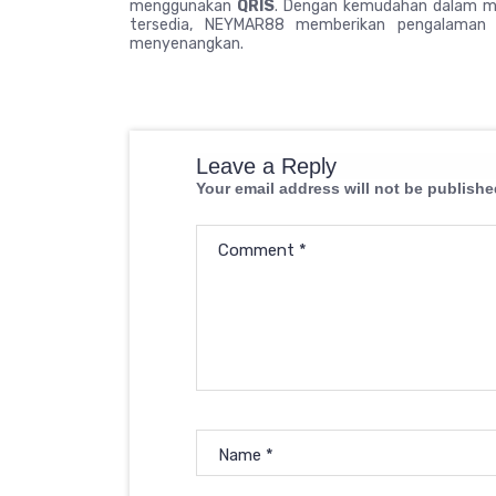
menggunakan
QRIS
. Dengan kemudahan dalam mel
tersedia, NEYMAR88 memberikan pengalaman 
menyenangkan.
Leave a Reply
Your email address will not be publishe
Comment
*
Name
*