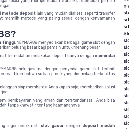
bagai solusi yang mempermudah transaksi, membuat pemain
angan.
ol
sb
i
metode deposit
lain yang mudah diakses, seperti transfer
pat memilih metode yang paling sesuai dengan kenyamanan
si
si
R88?
Sl
sl
 Tinggi
: NEYMAR88 menyediakan berbagai game slot dengan
sl
rikan peluang besar bagi pemain untuk menang besar.
sl
kmati kemudahan melakukan deposit hanya dengan
memindai
sl
sl
EYMAR88 bekerjasama dengan penyedia game slot terbaik
 memastikan bahwa setiap game yang dimainkan berkualitas
sl
sl
pelanggan siap membantu Anda kapan saja, memberikan solusi
sl
jadi.
sl
tem pembayaran yang aman dan terstandarisasi, Anda bisa
sl
udah tanpa khawatir tentang keamanannya.
sl
sl
sl
yang ingin menikmati
slot gacor
dengan
deposit mudah