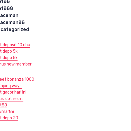
ot88
ot888
paceman
paceman88
categorized
t deposit 10 ribu
ot depo 5k
ot depo 5k
nus new member
eet bonanza 1000
hjong ways
t gacor hari ini
us slot resmi
ot88
ymar88
ot depo 20