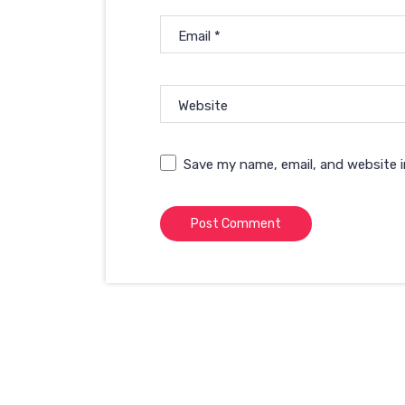
Email
*
Website
Save my name, email, and website i