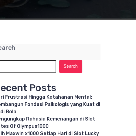
earch
Search
ecent Posts
ri Frustrasi Hingga Ketahanan Mental:
mbangun Fondasi Psikologis yang Kuat di
di Bola
ngungkap Rahasia Kemenangan di Slot
tes Of Olympus1000
ih Maxwin x1000 Setiap Hari di Slot Lucky