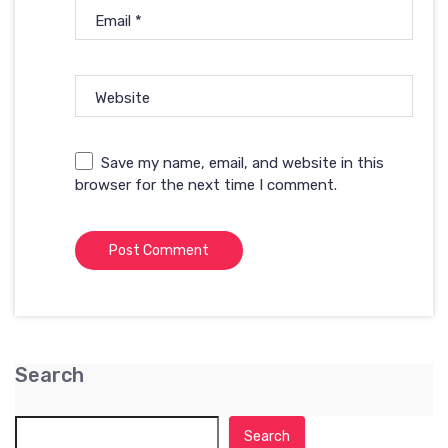
Email
*
Website
Save my name, email, and website in this
browser for the next time I comment.
Search
Search