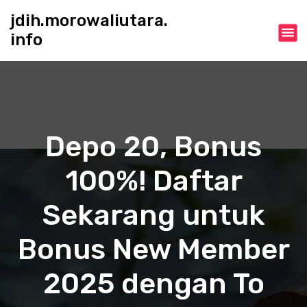
S
jdih.morowaliutara.
k
info
i
p
t
o
c
o
n
Depo 20, Bonus
t
e
100%! Daftar
n
t
Sekarang untuk
Bonus New Member
2025 dengan To