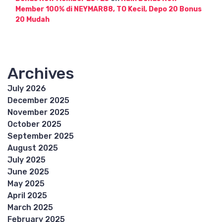
Member 100% di NEYMAR88, TO Kecil, Depo 20 Bonus
20 Mudah
Archives
July 2026
December 2025
November 2025
October 2025
September 2025
August 2025
July 2025
June 2025
May 2025
April 2025
March 2025
February 2025