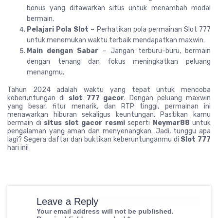
bonus yang ditawarkan situs untuk menambah modal
bermain.
Pelajari Pola Slot
– Perhatikan pola permainan Slot 777
untuk menemukan waktu terbaik mendapatkan maxwin.
Main dengan Sabar
– Jangan terburu-buru, bermain
dengan tenang dan fokus meningkatkan peluang
menangmu.
Tahun 2024 adalah waktu yang tepat untuk mencoba
keberuntungan di
slot 777 gacor
. Dengan peluang maxwin
yang besar, fitur menarik, dan RTP tinggi, permainan ini
menawarkan hiburan sekaligus keuntungan. Pastikan kamu
bermain di
situs slot gacor resmi
seperti
Neymar88
untuk
pengalaman yang aman dan menyenangkan. Jadi, tunggu apa
lagi? Segera daftar dan buktikan keberuntunganmu di
Slot 777
hari ini!
Leave a Reply
Your email address will not be published.