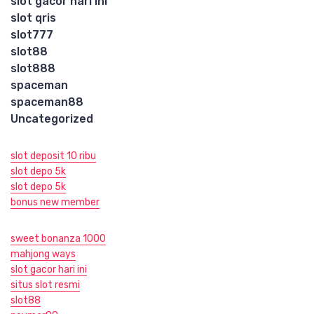
slot gacor hari ini'
slot qris
slot777
slot88
slot888
spaceman
spaceman88
Uncategorized
slot deposit 10 ribu
slot depo 5k
slot depo 5k
bonus new member
sweet bonanza 1000
mahjong ways
slot gacor hari ini
situs slot resmi
slot88