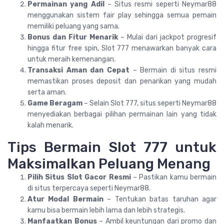
Permainan yang Adil
– Situs resmi seperti Neymar88
menggunakan sistem fair play sehingga semua pemain
memiliki peluang yang sama.
Bonus dan Fitur Menarik
– Mulai dari jackpot progresif
hingga fitur free spin, Slot 777 menawarkan banyak cara
untuk meraih kemenangan.
Transaksi Aman dan Cepat
– Bermain di situs resmi
memastikan proses deposit dan penarikan yang mudah
serta aman.
Game Beragam
– Selain Slot 777, situs seperti Neymar88
menyediakan berbagai pilihan permainan lain yang tidak
kalah menarik.
Tips Bermain Slot 777 untuk
Maksimalkan Peluang Menang
Pilih Situs Slot Gacor Resmi
– Pastikan kamu bermain
di situs terpercaya seperti Neymar88.
Atur Modal Bermain
– Tentukan batas taruhan agar
kamu bisa bermain lebih lama dan lebih strategis.
Manfaatkan Bonus
– Ambil keuntungan dari promo dan