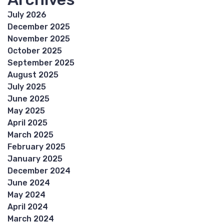
July 2026
December 2025
November 2025
October 2025
September 2025
August 2025
July 2025
June 2025
May 2025
April 2025
March 2025
February 2025
January 2025
December 2024
June 2024
May 2024
April 2024
March 2024