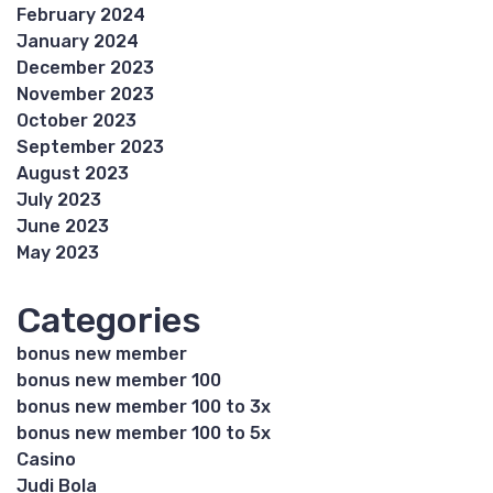
February 2024
January 2024
December 2023
November 2023
October 2023
September 2023
August 2023
July 2023
June 2023
May 2023
Categories
bonus new member
bonus new member 100
bonus new member 100 to 3x
bonus new member 100 to 5x
Casino
Judi Bola