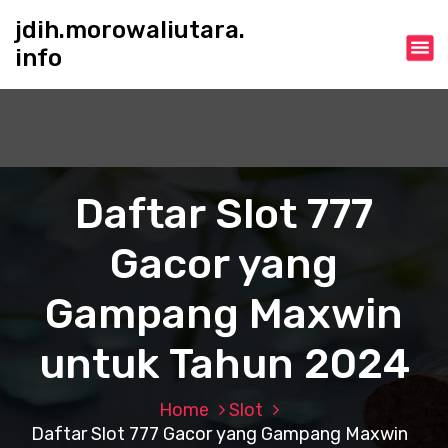
S
jdih.morowaliutara.
k
info
i
p
t
o
c
o
n
Daftar Slot 777
t
e
Gacor yang
n
t
Gampang Maxwin
untuk Tahun 2024
Home
Slot
Daftar Slot 777 Gacor yang Gampang Maxwin