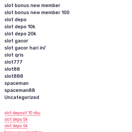
slot bonus new member
slot bonus new member 100
slot depo
slot depo 10k
slot depo 20k
slot gacor
slot gacor hari ini'
slot qris
slot777
slot88
slot888
spaceman
spaceman88
Uncategorized
slot deposit 10 ribu
slot depo 5k
slot depo 5k