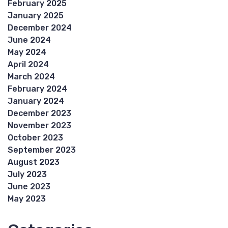
February 2025
January 2025
December 2024
June 2024
May 2024
April 2024
March 2024
February 2024
January 2024
December 2023
November 2023
October 2023
September 2023
August 2023
July 2023
June 2023
May 2023