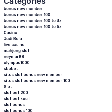
Categories
bonus new member
bonus new member 100
bonus new member 100 to 3x
bonus new member 100 to 5x
Casino
Judi Bola
live casino
mahjong slot
neymar88
olympus1000
sbobet
situs slot bonus new member
situs slot bonus new member 100
Slot
slot bet 200
slot bet kecil
slot bonus
slot bonus 100