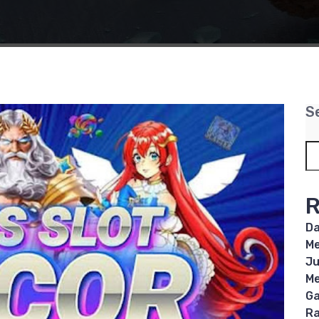
S
R
Da
Me
Ju
Me
Ga
Ra