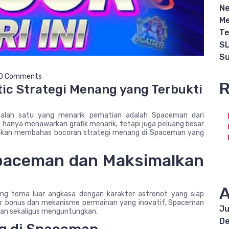
Ne
Me
Te
SL
Su
0 Comments
R
c Strategi Menang yang Terbukti
salah satu yang menarik perhatian adalah Spaceman dari
k hanya menawarkan grafik menarik, tetapi juga peluang besar
ta akan membahas bocoran strategi menang di Spaceman yang
paceman dan Maksimalkan
A
g tema luar angkasa dengan karakter astronot yang siap
ur bonus dan mekanisme permainan yang inovatif, Spaceman
Ju
n sekaligus menguntungkan.
D