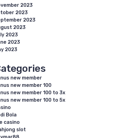
ovember 2023
tober 2023
eptember 2023
gust 2023
ly 2023
ne 2023
y 2023
ategories
onus new member
nus new member 100
nus new member 100 to 3x
nus new member 100 to 5x
sino
di Bola
ve casino
hjong slot
eymar88