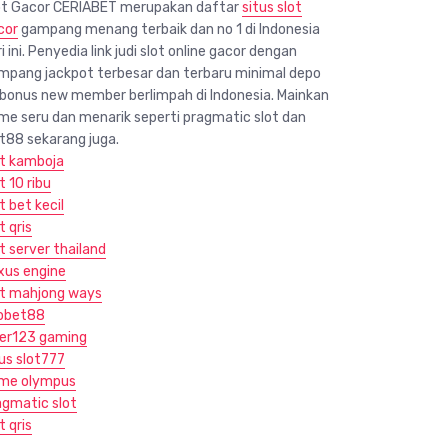
ot Gacor CERIABET merupakan daftar
situs slot
cor
gampang menang terbaik dan no 1 di Indonesia
i ini. Penyedia link judi slot online gacor dengan
mpang jackpot terbesar dan terbaru minimal depo
 bonus new member berlimpah di Indonesia. Mainkan
me seru dan menarik seperti pragmatic slot dan
ot88 sekarang juga.
ot kamboja
t 10 ribu
t bet kecil
t qris
t server thailand
xus engine
ot mahjong ways
obet88
ker123 gaming
tus slot777
me olympus
agmatic slot
t qris