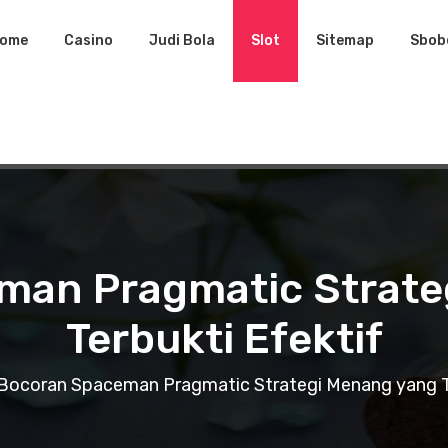
ome
Casino
Judi Bola
Slot
Sitemap
Sbob
man Pragmatic Strate
Terbukti Efektif
Bocoran Spaceman Pragmatic Strategi Menang yang Te