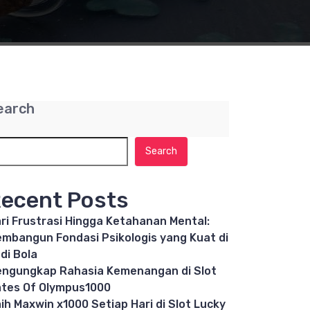
earch
Search
ecent Posts
ri Frustrasi Hingga Ketahanan Mental:
mbangun Fondasi Psikologis yang Kuat di
di Bola
ngungkap Rahasia Kemenangan di Slot
tes Of Olympus1000
ih Maxwin x1000 Setiap Hari di Slot Lucky