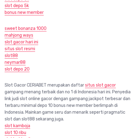
slot depo 5k
bonus new member
sweet bonanza 1000
mahjong ways
slot gacor hari ini
situs slot resmi
slot88
neymar88
slot depo 20
Slot Gacor CERIABET merupakan daftar
situs slot gacor
gampang menang terbaik dan no 1 di Indonesia hari ini. Penyedia
link judi slot online gacor dengan gampang jackpot terbesar dan
terbaru minimal depo 10 bonus new member berlimpah di
Indonesia. Mainkan game seru dan menarik seperti pragmatic
slot dan slot88 sekarang juga.
slot kamboja
slot 10 ribu