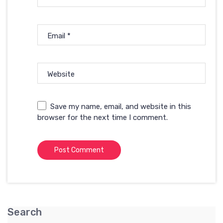
Email
*
Website
Save my name, email, and website in this
browser for the next time I comment.
Search