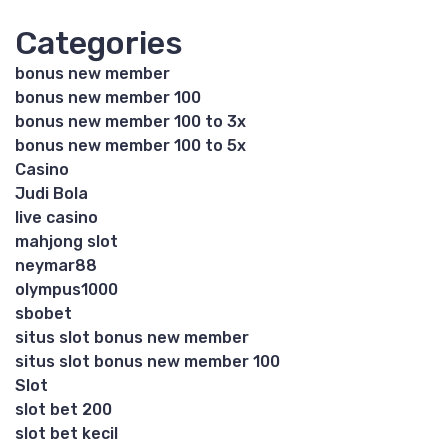
Categories
bonus new member
bonus new member 100
bonus new member 100 to 3x
bonus new member 100 to 5x
Casino
Judi Bola
live casino
mahjong slot
neymar88
olympus1000
sbobet
situs slot bonus new member
situs slot bonus new member 100
Slot
slot bet 200
slot bet kecil