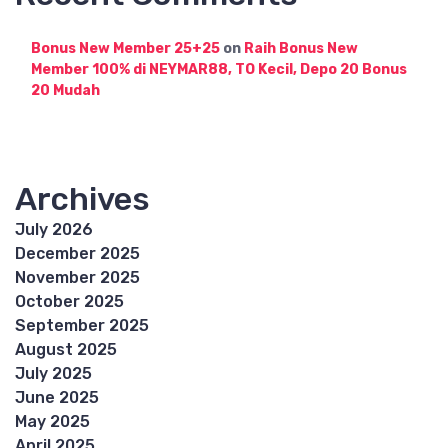
Bonus New Member 25+25
on
Raih Bonus New
Member 100% di NEYMAR88, TO Kecil, Depo 20 Bonus
20 Mudah
Archives
July 2026
December 2025
November 2025
October 2025
September 2025
August 2025
July 2025
June 2025
May 2025
April 2025