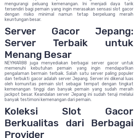
mengurangi peluang kemenangan. Ini menjadi daya tarik
tersendiri bagi pemain yang ingin merasakan sensasi slot gacor
dengan risiko minimal namun tetap berpeluang meraih
keuntungan besar.
Server Gacor Jepang:
Server Terbaik untuk
Menang Besar
NEYMAR88 juga menyediakan berbagai server gacor untuk
memenuhi kebutuhan pemain yang ingin mendapatkan
pengalaman bermain terbaik. Salah satu server paling populer
dan terbukti gacor adalah server Jepang. Server ini dikenal luas
oleh komunitas pemain slot sebagai tempat dengan tingkat
kemenangan tinggi dan banyak pemain yang sudah meraih
jackpot besar. Keandalan server Jepang ini sudah teruji melalui
banyak testimoni kemenangan dari pemain.
Koleksi Slot Gacor
Berkualitas dari Berbagai
Provider