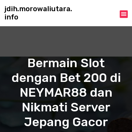
S
jdih.morowaliutara.
k
info
i
p
t
o
c
o
n
Bermain Slot
t
e
dengan Bet 200 di
n
t
NEYMAR88 dan
Nikmati Server
Jepang Gacor