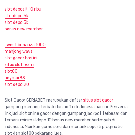
slot deposit 10 ribu
slot depo 5k
slot depo 5k
bonus new member
sweet bonanza 1000
mahjong ways
slot gacor hari ini
situs slot resmi
slot88
neymar88
slot depo 20
Slot Gacor CERIABET merupakan daftar
situs slot gacor
gampang menang terbaik dan no 1 di Indonesia hari ini. Penyedia
link judi slot online gacor dengan gampang jackpot terbesar dan
terbaru minimal depo 10 bonus new member berlimpah di
Indonesia. Mainkan game seru dan menarik seperti pragmatic
slot dan slot88 sekarang juga.