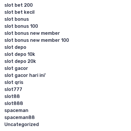
slot bet 200
slot bet kecil
slot bonus
slot bonus 100
slot bonus new member
slot bonus new member 100
slot depo
slot depo 10k
slot depo 20k
slot gacor
slot gacor hari ini'
slot qris
slot777
slot88
slot888
spaceman
spaceman88
Uncategorized