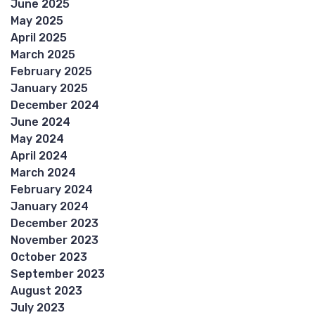
June 2025
May 2025
April 2025
March 2025
February 2025
January 2025
December 2024
June 2024
May 2024
April 2024
March 2024
February 2024
January 2024
December 2023
November 2023
October 2023
September 2023
August 2023
July 2023