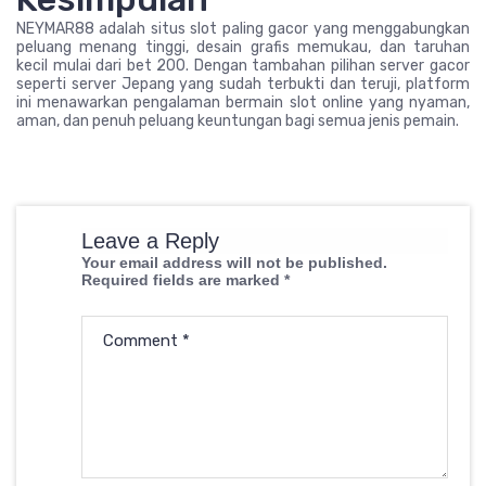
NEYMAR88 adalah situs slot paling gacor yang menggabungkan
peluang menang tinggi, desain grafis memukau, dan taruhan
kecil mulai dari bet 200. Dengan tambahan pilihan server gacor
seperti server Jepang yang sudah terbukti dan teruji, platform
ini menawarkan pengalaman bermain slot online yang nyaman,
aman, dan penuh peluang keuntungan bagi semua jenis pemain.
Leave a Reply
Your email address will not be published.
Required fields are marked
*
Comment
*