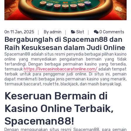
On 11 Jan, 2025
By admin
Slot
0 Comments
Bergabunglah di Spaceman88 dan
Raih Kesuksesan dalam Judi Online
Spaceman88 adalah situs resmi penyedia berbagai pilihan kasino
online yang menyediakan pengalaman bermain yang tidak
tertandingi. Dengan berbagai permainan kasino yang tersedia,
termasuk
https://livecasinobaccaratonline.com/
adalah tempat
terbaik untuk para penggemar judi online. Di situs ini, pemain
dapat menikmati berbagai jenis permainan kasino yang menarik,
termasuk baccarat, roulette, blackjack, dan masih banyak lagi.
Keseruan Bermain di
Kasino Online Terbaik,
Spaceman88!
Dengan menggunakan situs resmi Spaceman88, para pemain