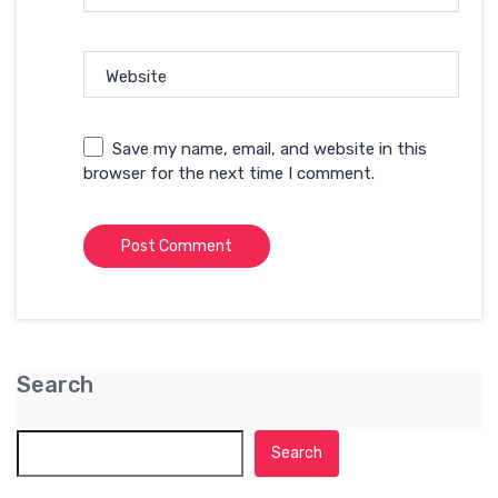
Website
Save my name, email, and website in this
browser for the next time I comment.
Search
Search