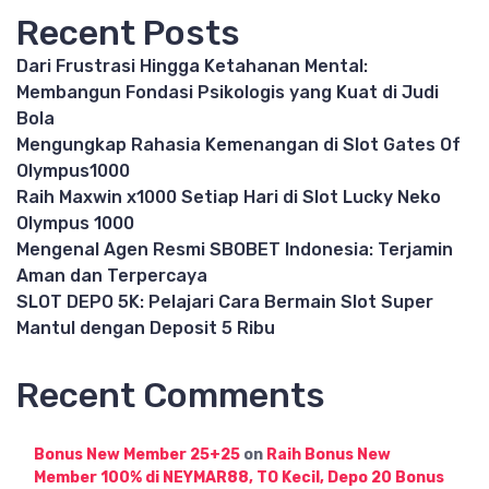
Recent Posts
Dari Frustrasi Hingga Ketahanan Mental:
Membangun Fondasi Psikologis yang Kuat di Judi
Bola
Mengungkap Rahasia Kemenangan di Slot Gates Of
Olympus1000
Raih Maxwin x1000 Setiap Hari di Slot Lucky Neko
Olympus 1000
Mengenal Agen Resmi SBOBET Indonesia: Terjamin
Aman dan Terpercaya
SLOT DEPO 5K: Pelajari Cara Bermain Slot Super
Mantul dengan Deposit 5 Ribu
Recent Comments
Bonus New Member 25+25
on
Raih Bonus New
Member 100% di NEYMAR88, TO Kecil, Depo 20 Bonus