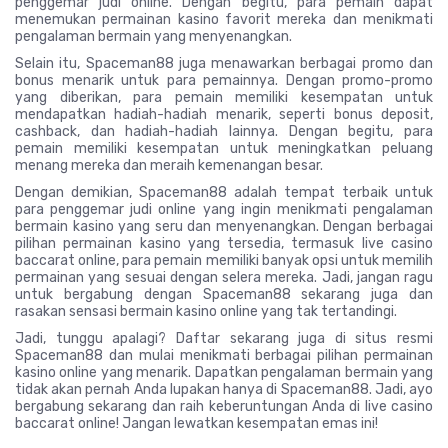
penggemar judi online. Dengan begitu, para pemain dapat
menemukan permainan kasino favorit mereka dan menikmati
pengalaman bermain yang menyenangkan.
Selain itu, Spaceman88 juga menawarkan berbagai promo dan
bonus menarik untuk para pemainnya. Dengan promo-promo
yang diberikan, para pemain memiliki kesempatan untuk
mendapatkan hadiah-hadiah menarik, seperti bonus deposit,
cashback, dan hadiah-hadiah lainnya. Dengan begitu, para
pemain memiliki kesempatan untuk meningkatkan peluang
menang mereka dan meraih kemenangan besar.
Dengan demikian, Spaceman88 adalah tempat terbaik untuk
para penggemar judi online yang ingin menikmati pengalaman
bermain kasino yang seru dan menyenangkan. Dengan berbagai
pilihan permainan kasino yang tersedia, termasuk live casino
baccarat online, para pemain memiliki banyak opsi untuk memilih
permainan yang sesuai dengan selera mereka. Jadi, jangan ragu
untuk bergabung dengan Spaceman88 sekarang juga dan
rasakan sensasi bermain kasino online yang tak tertandingi.
Jadi, tunggu apalagi? Daftar sekarang juga di situs resmi
Spaceman88 dan mulai menikmati berbagai pilihan permainan
kasino online yang menarik. Dapatkan pengalaman bermain yang
tidak akan pernah Anda lupakan hanya di Spaceman88. Jadi, ayo
bergabung sekarang dan raih keberuntungan Anda di live casino
baccarat online! Jangan lewatkan kesempatan emas ini!