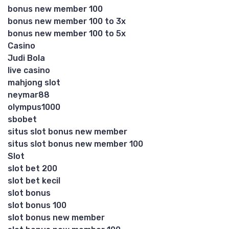
bonus new member 100
bonus new member 100 to 3x
bonus new member 100 to 5x
Casino
Judi Bola
live casino
mahjong slot
neymar88
olympus1000
sbobet
situs slot bonus new member
situs slot bonus new member 100
Slot
slot bet 200
slot bet kecil
slot bonus
slot bonus 100
slot bonus new member