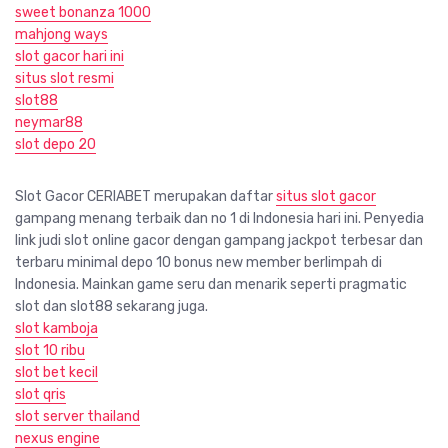
sweet bonanza 1000
mahjong ways
slot gacor hari ini
situs slot resmi
slot88
neymar88
slot depo 20
Slot Gacor CERIABET merupakan daftar
situs slot gacor
gampang menang terbaik dan no 1 di Indonesia hari ini. Penyedia
link judi slot online gacor dengan gampang jackpot terbesar dan
terbaru minimal depo 10 bonus new member berlimpah di
Indonesia. Mainkan game seru dan menarik seperti pragmatic
slot dan slot88 sekarang juga.
slot kamboja
slot 10 ribu
slot bet kecil
slot qris
slot server thailand
nexus engine