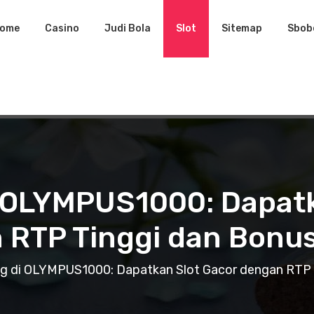
ome
Casino
Judi Bola
Slot
Sitemap
Sbob
 OLYMPUS1000: Dapatk
 RTP Tinggi dan Bonus
g di OLYMPUS1000: Dapatkan Slot Gacor dengan RTP 