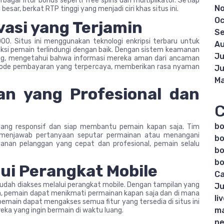
gai fitur bonus seperti free spins dan multiplikator. Setiap
N
r, berkat RTP tinggi yang menjadi ciri khas situs ini.
Oc
asi yang Terjamin
S
0. Situs ini menggunakan teknologi enkripsi terbaru untuk
Au
si pemain terlindungi dengan baik. Dengan sistem keamanan
Ju
ng, mengetahui bahwa informasi mereka aman dari ancaman
etode pembayaran yang terpercaya, memberikan rasa nyaman
Ju
Ma
an yang Profesional dan
C
b
ang responsif dan siap membantu pemain kapan saja. Tim
 menjawab pertanyaan seputar permainan atau menangani
bo
anan pelanggan yang cepat dan profesional, pemain selalu
bo
bo
ui Perangkat Mobile
Ca
ah diakses melalui perangkat mobile. Dengan tampilan yang
Ju
a, pemain dapat menikmati permainan kapan saja dan di mana
li
pemain dapat mengakses semua fitur yang tersedia di situs ini
ma
reka yang ingin bermain di waktu luang.
n