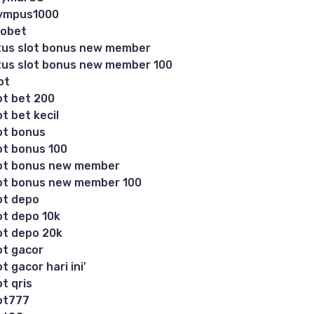
ympus1000
obet
tus slot bonus new member
tus slot bonus new member 100
ot
ot bet 200
ot bet kecil
ot bonus
ot bonus 100
ot bonus new member
ot bonus new member 100
ot depo
ot depo 10k
ot depo 20k
ot gacor
ot gacor hari ini'
ot qris
ot777