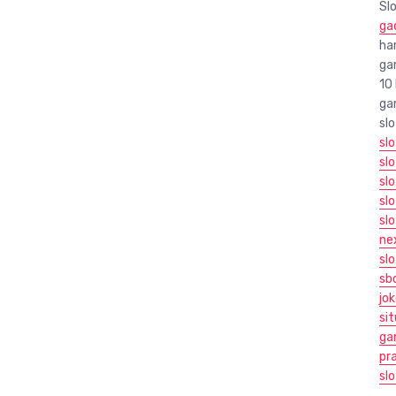
Sl
ga
har
ga
10
ga
sl
sl
slo
slo
slo
slo
ne
sl
sb
jo
si
ga
pr
slo