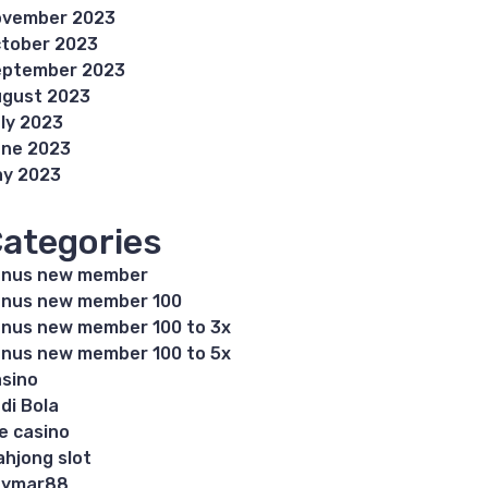
ovember 2023
tober 2023
eptember 2023
gust 2023
ly 2023
ne 2023
y 2023
ategories
onus new member
nus new member 100
nus new member 100 to 3x
nus new member 100 to 5x
sino
di Bola
ve casino
hjong slot
eymar88