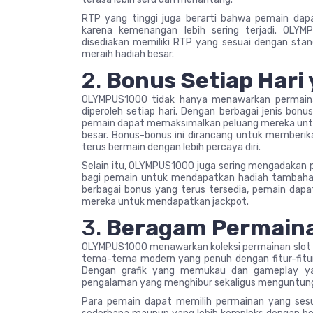
RTP yang tinggi juga berarti bahwa pemain da
karena kemenangan lebih sering terjadi. OLY
disediakan memiliki RTP yang sesuai dengan stan
meraih hadiah besar.
2.
Bonus Setiap Hari
OLYMPUS1000 tidak hanya menawarkan permainan 
diperoleh setiap hari. Dengan berbagai jenis bonu
pemain dapat memaksimalkan peluang mereka un
besar. Bonus-bonus ini dirancang untuk memberi
terus bermain dengan lebih percaya diri.
Selain itu, OLYMPUS1000 juga sering mengadakan
bagi pemain untuk mendapatkan hadiah tambah
berbagai bonus yang terus tersedia, pemain dap
mereka untuk mendapatkan jackpot.
3.
Beragam Permaina
OLYMPUS1000 menawarkan koleksi permainan slot ya
tema-tema modern yang penuh dengan fitur-fitur b
Dengan grafik yang memukau dan gameplay yan
pengalaman yang menghibur sekaligus menguntun
Para pemain dapat memilih permainan yang sesu