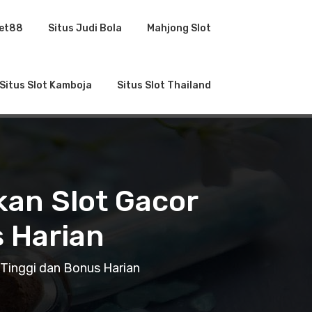
et88
Situs Judi Bola
Mahjong Slot
Situs Slot Kamboja
Situs Slot Thailand
an Slot Gacor
 Harian
Tinggi dan Bonus Harian