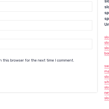
sl
sl
s
s
Un
slo
sl
sl
bo
n this browser for the next time I comment.
sw
ma
slo
sit
sl
ne
sl