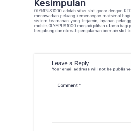
Kesimpulan
OLYMPUS1000 adalah situs slot gacor dengan RTP t
menawarkan peluang kemenangan maksimal bagi s
sistem keamanan yang terjamin, layanan pelangg
mobile, OLYMPUS1000 menjadi pilihan utama bagi p
bergabung dan nikmati pengalaman bermain slot te
Leave a Reply
Your email address will not be publishe
Comment
*