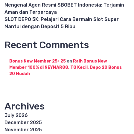
Mengenal Agen Resmi SBOBET Indonesia: Terjamin
Aman dan Terpercaya
SLOT DEPO 5K: Pelajari Cara Bermain Slot Super
Mantul dengan Deposit 5 Ribu
Recent Comments
Bonus New Member 25+25
on
Raih Bonus New
Member 100% di NEYMAR88, TO Kecil, Depo 20 Bonus
20 Mudah
Archives
July 2026
December 2025
November 2025