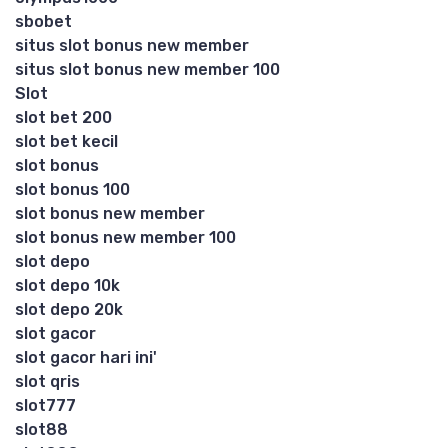
sbobet
situs slot bonus new member
situs slot bonus new member 100
Slot
slot bet 200
slot bet kecil
slot bonus
slot bonus 100
slot bonus new member
slot bonus new member 100
slot depo
slot depo 10k
slot depo 20k
slot gacor
slot gacor hari ini'
slot qris
slot777
slot88