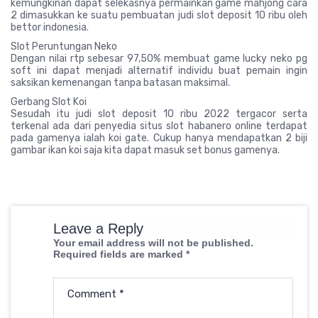
kemungkinan dapat selekasnya permainkan game mahjong cara
2 dimasukkan ke suatu pembuatan judi slot deposit 10 ribu oleh
bettor indonesia.
Slot Peruntungan Neko
Dengan nilai rtp sebesar 97,50% membuat game lucky neko pg
soft ini dapat menjadi alternatif individu buat pemain ingin
saksikan kemenangan tanpa batasan maksimal.
Gerbang Slot Koi
Sesudah itu judi slot deposit 10 ribu 2022 tergacor serta
terkenal ada dari penyedia situs slot habanero online terdapat
pada gamenya ialah koi gate. Cukup hanya mendapatkan 2 biji
gambar ikan koi saja kita dapat masuk set bonus gamenya.
Leave a Reply
Your email address will not be published.
Required fields are marked
*
Comment
*