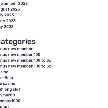
eptember 2023
gust 2023
ly 2023
ne 2023
y 2023
ategories
onus new member
nus new member 100
nus new member 100 to 3x
nus new member 100 to 5x
sino
di Bola
ve casino
hjong slot
eymar88
ympus1000
obet