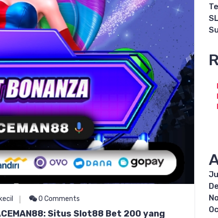
Te
SL
Su
R
A
Ju
D
N
kecil
0 Comments
Oc
CEMAN88: Situs Slot88 Bet 200 yang