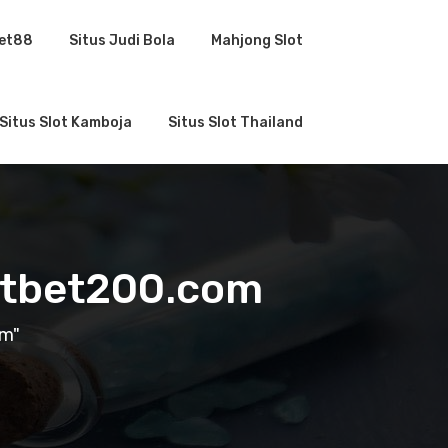
et88
Situs Judi Bola
Mahjong Slot
Situs Slot Kamboja
Situs Slot Thailand
otbet200.com
m"