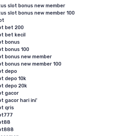
tus slot bonus new member
tus slot bonus new member 100
ot
ot bet 200
ot bet kecil
ot bonus
ot bonus 100
ot bonus new member
ot bonus new member 100
ot depo
ot depo 10k
ot depo 20k
ot gacor
ot gacor hari ini'
ot qris
ot777
ot88
ot888