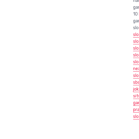
har
ga
10
ga
sl
sl
slo
slo
slo
slo
ne
sl
sb
jo
si
ga
pr
slo