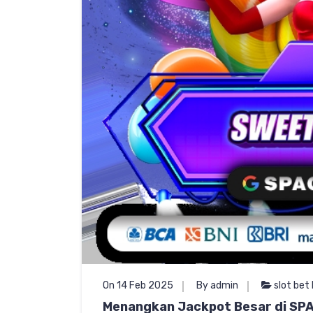
On 14 Feb 2025
By admin
slot bet 
Menangkan Jackpot Besar di SPA