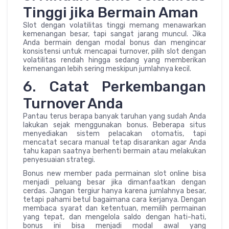
Tinggi jika Bermain Aman
Slot dengan volatilitas tinggi memang menawarkan
kemenangan besar, tapi sangat jarang muncul. Jika
Anda bermain dengan modal bonus dan mengincar
konsistensi untuk mencapai turnover, pilih slot dengan
volatilitas rendah hingga sedang yang memberikan
kemenangan lebih sering meskipun jumlahnya kecil.
6. Catat Perkembangan
Turnover Anda
Pantau terus berapa banyak taruhan yang sudah Anda
lakukan sejak menggunakan bonus. Beberapa situs
menyediakan sistem pelacakan otomatis, tapi
mencatat secara manual tetap disarankan agar Anda
tahu kapan saatnya berhenti bermain atau melakukan
penyesuaian strategi.
Bonus new member pada permainan slot online bisa
menjadi peluang besar jika dimanfaatkan dengan
cerdas. Jangan tergiur hanya karena jumlahnya besar,
tetapi pahami betul bagaimana cara kerjanya. Dengan
membaca syarat dan ketentuan, memilih permainan
yang tepat, dan mengelola saldo dengan hati-hati,
bonus ini bisa menjadi modal awal yang