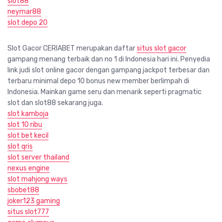
slot88
neymar88
slot depo 20
Slot Gacor CERIABET merupakan daftar
situs slot gacor
gampang menang terbaik dan no 1 di Indonesia hari ini. Penyedia
link judi slot online gacor dengan gampang jackpot terbesar dan
terbaru minimal depo 10 bonus new member berlimpah di
Indonesia. Mainkan game seru dan menarik seperti pragmatic
slot dan slot88 sekarang juga.
slot kamboja
slot 10 ribu
slot bet kecil
slot qris
slot server thailand
nexus engine
slot mahjong ways
sbobet88
joker123 gaming
situs slot777