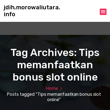
S
jdih.morowaliutara.
k
info
i
p
t
o
c
o
n
Tag Archives: Tips
t
e
memanfaatkan
n
t
bonus slot online
Home
Posts tagged "Tips memanfaatkan bonus slot
online"