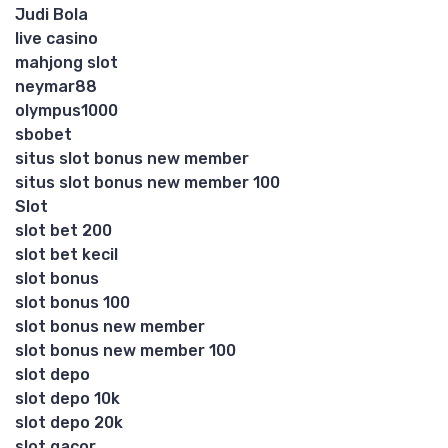
Judi Bola
live casino
mahjong slot
neymar88
olympus1000
sbobet
situs slot bonus new member
situs slot bonus new member 100
Slot
slot bet 200
slot bet kecil
slot bonus
slot bonus 100
slot bonus new member
slot bonus new member 100
slot depo
slot depo 10k
slot depo 20k
slot gacor