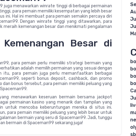
S
 juga menawarkan winrate tinggi di berbagai permainan
tinggi, para pemain memiliki kesempatan yang lebih besar
Au
s ini. Hal ini membuat para pemain semakin percaya diri
Ju
ceman99. Dengan winrate tinggi yang ditawarkan, para
Ju
ntuk meraih kemenangan besar dan menikmati pengalaman
Ma
 Kemenangan Besar di
C
b
99, para pemain perlu memiliki strategi bermain yang
diperhatikan adalah memilih permainan yang sesuai dengan
bo
 itu, para pemain juga perlu memanfaatkan berbagai
bo
ceman99, seperti bonus deposit, cashback, dan promo
bo
dan bonus tersebut, para pemain memiliki peluang yang
i Spaceman99.
Ca
e yang menawarkan keseruan bermain bersama jackpot
Ju
bagai permainan kasino yang menarik dan tampilan yang
li
in untuk mencoba keberuntungan mereka di situs ini.
ma
n, para pemain memiliki peluang yang lebih besar untuk
alaman bermain yang seru di Spaceman99. Jadi, tunggu
n
uan bermain di Spaceman99 sekarang juga!
ol
sb