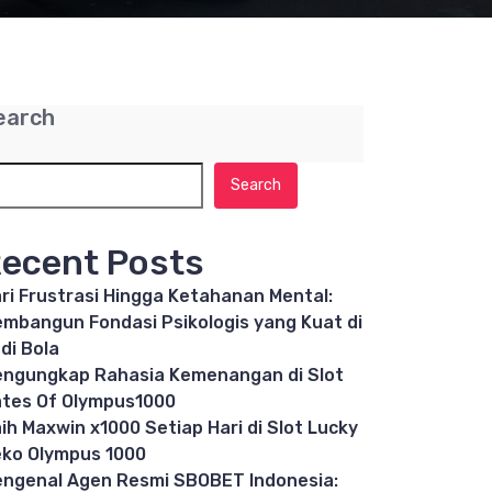
earch
Search
ecent Posts
ri Frustrasi Hingga Ketahanan Mental:
mbangun Fondasi Psikologis yang Kuat di
di Bola
ngungkap Rahasia Kemenangan di Slot
tes Of Olympus1000
ih Maxwin x1000 Setiap Hari di Slot Lucky
ko Olympus 1000
ngenal Agen Resmi SBOBET Indonesia: