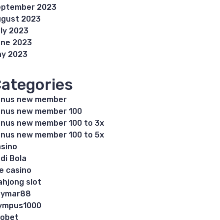
eptember 2023
gust 2023
ly 2023
ne 2023
y 2023
ategories
onus new member
nus new member 100
nus new member 100 to 3x
nus new member 100 to 5x
sino
di Bola
ve casino
hjong slot
eymar88
ympus1000
obet