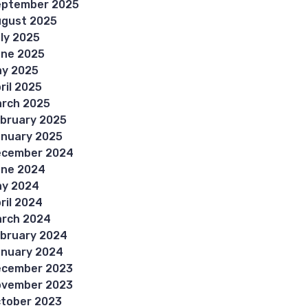
eptember 2025
gust 2025
ly 2025
ne 2025
y 2025
ril 2025
rch 2025
bruary 2025
nuary 2025
ecember 2024
ne 2024
y 2024
ril 2024
rch 2024
bruary 2024
nuary 2024
ecember 2023
ovember 2023
tober 2023