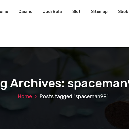
ome
Casino
Judi Bola
Slot
Sitemap
Sbob
g Archives: spacema
Home
Posts tagged "spaceman99"