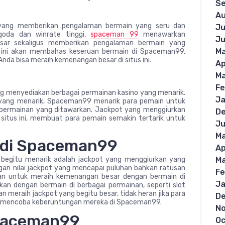
S
Au
e yang memberikan pengalaman bermain yang seru dan
Ju
oda dan winrate tinggi,
spaceman 99
menawarkan
Ju
ar sekaligus memberikan pengalaman bermain yang
Ma
l ini akan membahas keseruan bermain di Spaceman99,
da bisa meraih kemenangan besar di situs ini.
Ap
Ma
Fe
ng menyediakan berbagai permainan kasino yang menarik.
Ja
n yang menarik, Spaceman99 menarik para pemain untuk
permainan yang ditawarkan. Jackpot yang menggiurkan
D
 situs ini, membuat para pemain semakin tertarik untuk
Ju
Ma
 di Spaceman99
Ap
egitu menarik adalah jackpot yang menggiurkan yang
Ma
gan nilai jackpot yang mencapai puluhan bahkan ratusan
Fe
tan untuk meraih kemenangan besar dengan bermain di
Ja
an dengan bermain di berbagai permainan, seperti slot
n meraih jackpot yang begitu besar, tidak heran jika para
D
n mencoba keberuntungan mereka di Spaceman99.
N
Spaceman99
Oc