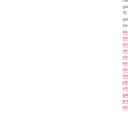
har
ga
10
ga
sl
sl
slo
slo
slo
slo
ne
sl
sb
jo
si
ga
pr
slo