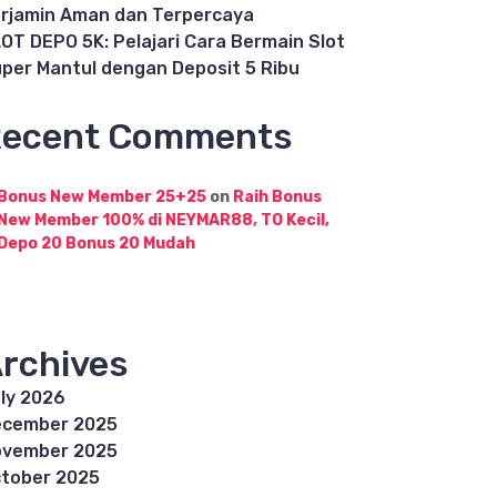
rjamin Aman dan Terpercaya
OT DEPO 5K: Pelajari Cara Bermain Slot
per Mantul dengan Deposit 5 Ribu
ecent Comments
Bonus New Member 25+25
on
Raih Bonus
New Member 100% di NEYMAR88, TO Kecil,
Depo 20 Bonus 20 Mudah
rchives
ly 2026
ecember 2025
ovember 2025
tober 2025