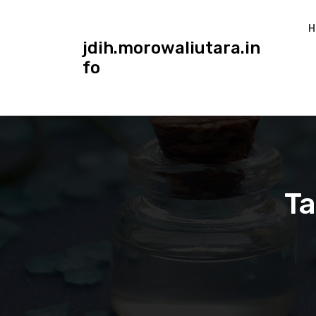
S
k
H
i
jdih.morowaliutara.in
p
fo
t
o
c
o
n
t
e
n
Ta
t