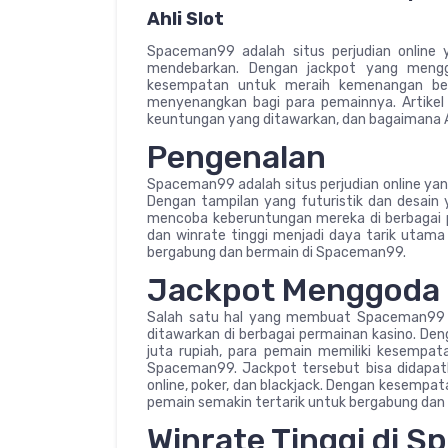
Ahli Slot
Spaceman99 adalah situs perjudian onlin
mendebarkan. Dengan jackpot yang mengg
kesempatan untuk meraih kemenangan bes
menyenangkan bagi para pemainnya. Artike
keuntungan yang ditawarkan, dan bagaimana An
Pengenalan
Spaceman99 adalah situs perjudian online ya
Dengan tampilan yang futuristik dan desai
mencoba keberuntungan mereka di berbagai 
dan winrate tinggi menjadi daya tarik utama
bergabung dan bermain di Spaceman99.
Jackpot Menggoda
Salah satu hal yang membuat Spaceman99 b
ditawarkan di berbagai permainan kasino. Den
juta rupiah, para pemain memiliki kesempa
Spaceman99. Jackpot tersebut bisa didapatk
online, poker, dan blackjack. Dengan kesempata
pemain semakin tertarik untuk bergabung da
Winrate Tinggi di 